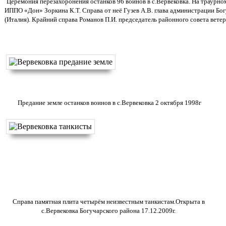
Церемония перезахоронения останков 96 воинов в с.Вервековка. На траурн
ИППО «Дон» Зоркина К.Т. Справа от неё Гузев А.В. глава администрации Бо
(Италия). Крайний справа Романов П.И. председатель районного совета ветер
Предание земле останков воинов в с.Вервековка 2 октября 1998г
Справа памятная плита четырём неизвестным танкистам.
Открыта в
с.Вервековка Богучарского района 17.12.2009г.