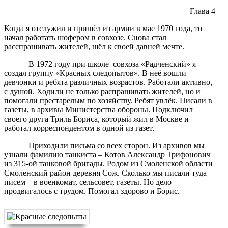
Глава 4
Когда я отслужил и пришёл из армии в мае 1970 года, то
начал работать шофером в совхозе. Снова стал
расспрашивать жителей, шёл к своей давней мечте.
В 1972 году при школе совхоза «Радченский» я
создал группу «Красных следопытов». В неё вошли
девчонки и ребята различных возрастов. Работали активно,
с душой. Ходили не только распрашивать жителей, но и
помогали престарелым по хозяйству. Ребят увлёк. Писали в
газеты, в архивы Министерства обороны. Подключил
своего друга Триль Бориса, который жил в Москве и
работал корреспондентом в одной из газет.
Приходили письма со всех сторон. Из архивов мы
узнали фамилию танкиста – Котов Александр Трифонович
из 315-ой танковой бригады. Родом из Смоленской области
Смоленский район деревня Сож. Сколько мы писали туда
писем – в военкомат, сельсовет, газеты. Но дело
продвигалось с трудом. Помогал здорово и Борис.