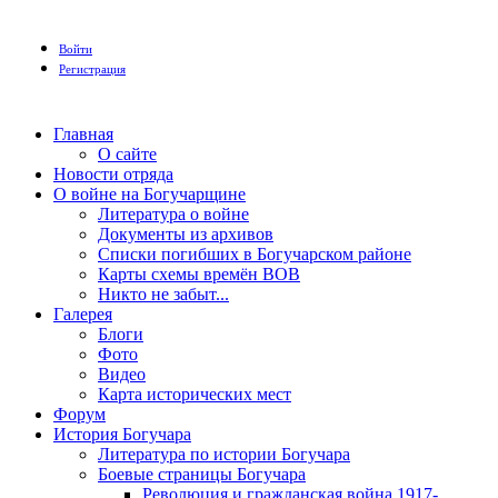
Войти
Регистрация
Главная
О сайте
Новости отряда
О войне на Богучарщине
Литература о войне
Документы из архивов
Списки погибших в Богучарском районе
Карты схемы времён ВОВ
Никто не забыт...
Галерея
Блоги
Фото
Видео
Карта исторических мест
Форум
История Богучара
Литература по истории Богучара
Боевые страницы Богучара
Революция и гражданская война 1917-