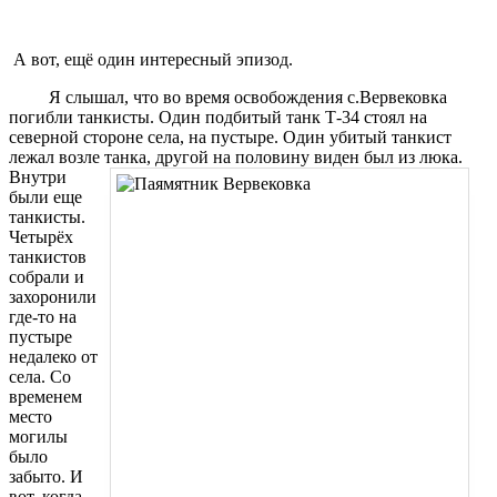
А вот, ещё один интересный эпизод.
Я слышал, что во время освобождения с.Вервековка
погибли танкисты. Один подбитый танк Т-34 стоял на
северной стороне села,
на пустыре. Один убитый танкист
лежал возле танка, другой
на половину виден был из люка.
Внутри
были еще
танкисты.
Четырёх
танкистов
собрали и
захоронили
где-то на
пустыре
недалеко от
села. Со
временем
место
могилы
было
забыто. И
вот, когда