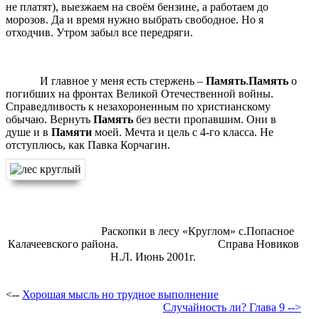
не платят), выезжаем на своём бензине, а работаем до
морозов. Да и время нужно выбрать свободное. Но я
отходчив. Утром забыл все передряги.
И главное у меня есть стержень –
Память
.
Память
о
погибших на фронтах Великой Отечественной войны.
Справедливость к незахороненным по христианскому
обычаю. Вернуть
Память
без вести пропавшим. Они в
душе и в
Памяти
моей. Мечта и цель с 4-го класса. Не
отступлюсь, как Павка Корчагин.
Раскопки в лесу «Круглом» с.Попасное
Калачеевского района. Справа Новиков
Н.Л. Июнь 2001г.
<--
Хорошая мысль но трудное выполнение
Случайность ли? Глава 9 -->