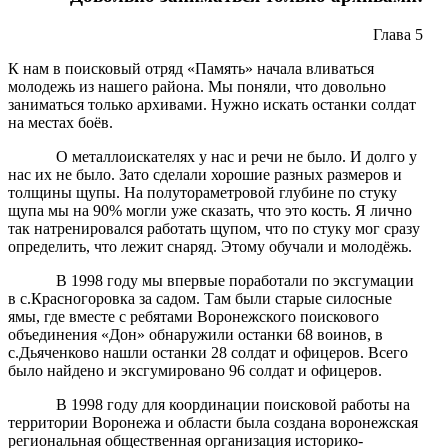
Глава 5
К нам в поисковый отряд «Память» начала вливаться
молодежь из нашего района. Мы поняли, что довольно
заниматься только архивами. Нужно искать останки солдат
на местах боёв.
О металлоискателях у нас и речи не было. И долго у
нас их не было. Зато сделали хорошие разных размеров и
толщины щупы. На полутораметровой глубине по стуку
щупа мы на 90% могли уже сказать, что это кость. Я лично
так натренировался работать щупом, что по стуку мог сразу
определить, что лежит снаряд. Этому обучали и молодёжь.
В 1998 году мы впервые поработали по эксгумации
в с.Красногоровка за садом. Там были старые силосные
ямы, где вместе с ребятами Воронежского поискового
объединения «Дон» обнаружили останки 68 воинов, в
с.Дьяченково нашли останки 28 солдат и офицеров. Всего
было найдено и эксгумировано 96 солдат и офицеров.
В 1998 году для координации поисковой работы на
территории Воронежа и области была создана воронежская
региональная общественная организация историко-