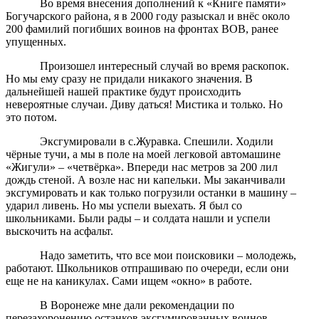
Во время внесения дополнений к «Книге памяти»
Богучарского района, я в 2000 году разыскал и внёс около
200 фамилий погибших воинов на фронтах ВОВ, ранее
упущенных.
Произошел интересный случай во время раскопок.
Но мы ему сразу не придали никакого значения. В
дальнейшей нашей практике будут происходить
невероятные случаи. Диву даться! Мистика и только. Но
это потом.
Эксгумировали в с.Журавка. Спешили. Ходили
чёрные тучи, а мы в поле на моей легковой автомашине
«Жигули» – «четвёрка». Впереди нас метров за 200 лил
дождь стеной. А возле нас ни капельки. Мы заканчивали
эксгумировать и как только погрузили останки в машину –
ударил ливень. Но мы успели выехать. Я был со
школьниками. Были рады – и солдата нашли и успели
выскочить на асфальт.
Надо заметить, что все мои поисковики – молодежь,
работают. Школьников отпрашиваю по очереди, если они
еще не на каникулах. Сами ищем «окно» в работе.
В Воронеже мне дали рекомендации по
перезахоронению останков эксгумированных воинов.