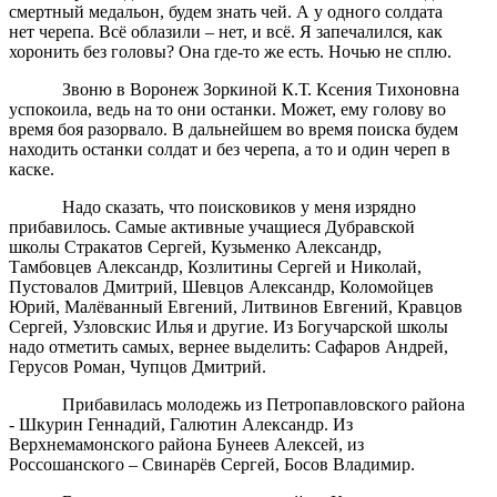
смертный медальон, будем знать чей. А у одного солдата
нет черепа. Всё облазили – нет, и всё. Я запечалился, как
хоронить без головы? Она где-то же есть. Ночью не сплю.
Звоню в Воронеж Зоркиной К.Т. Ксения Тихоновна
успокоила, ведь на то они останки. Может, ему голову во
время боя разорвало. В дальнейшем во время поиска будем
находить останки солдат и без черепа, а то и один череп в
каске.
Надо сказать, что поисковиков у меня изрядно
прибавилось. Самые активные учащиеся Дубравской
школы Стракатов Сергей, Кузьменко Александр,
Тамбовцев Александр, Козлитины Сергей и Николай,
Пустовалов Дмитрий, Шевцов Александр, Коломойцев
Юрий, Малёванный Евгений, Литвинов Евгений, Кравцов
Сергей, Узловскис Илья и другие. Из Богучарской школы
надо отметить самых, вернее выделить: Сафаров Андрей,
Герусов Роман, Чупцов Дмитрий.
Прибавилась молодежь из Петропавловского района
- Шкурин Геннадий, Галютин Александр. Из
Верхнемамонского района Бунеев Алексей, из
Россошанского – Свинарёв Сергей, Босов Владимир.