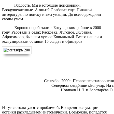
Гордость. Мы настоящие поисковики.
Воодушевленные. А опыт? Слабоват еще. Никакой
литературы по поиску и эксгумации. До всего доходили
своим умом.
Хорошо поработали в Богучарском районе в 2000
году. Работали в сёлах Расковка, Луговое, Журавка,
Абросимово, бывшем хуторе Ковыльный. Всего нашли и
эксгумировали останки 15 солдат и офицеров.
Сентябрь 2000г. Первое перезахоронение 15-т
Северном кладбище г.Богучар. На снимке
Новиков Н.Л. и Золотарёва О.В. с
И тут я столкнулся с проблемой. Во время эксгумации
останки раскладываем анатомически. Возможно, попадется