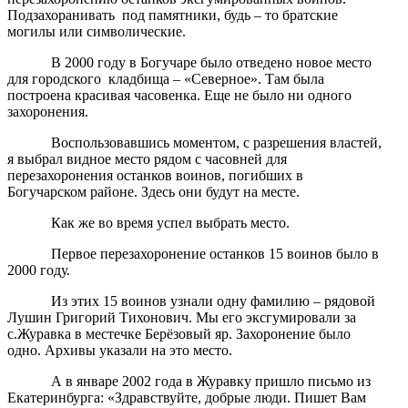
Подзахоранивать под памятники, будь – то братские
могилы или символические.
В 2000 году в Богучаре было отведено новое место
для городского кладбища – «Северное». Там была
построена красивая часовенка. Еще не было ни одного
захоронения.
Воспользовавшись моментом, с разрешения властей,
я выбрал видное место рядом с часовней для
перезахоронения останков воинов, погибших в
Богучарском районе. Здесь они будут на месте.
Как же во время успел выбрать место.
Первое перезахоронение останков 15 воинов было в
2000 году.
Из этих 15 воинов узнали одну фамилию – рядовой
Лушин Григорий Тихонович. Мы его эксгумировали за
с.Журавка в местечке Берёзовый яр. Захоронение было
одно. Архивы указали на это место.
А в январе 2002 года в Журавку пришло письмо из
Екатеринбурга: «Здравствуйте, добрые люди. Пишет Вам