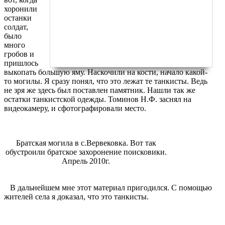
хоронили
останки
солдат,
было
много
гробов и
пришлось
выкопать большую яму. Наскочили на кости, начало какой-
то могилы. Я сразу понял, что это лежат те танкисты. Ведь
не зря же здесь был поставлен памятник. Нашли так же
остатки танкистской одежды. Томинов Н.Ф. заснял на
видеокамеру, и сфотографировали место.
Братская могила в с.Вервековка. Вот так
обустроили братское захоронение поисковики.
Апрель 2010г.
В дальнейшем мне этот материал пригодился. С помощью
жителей села я доказал, что это танкисты.