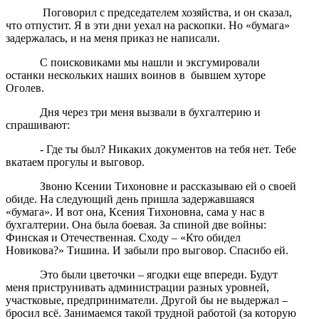
Поговорил с председателем хозяйства, и он сказал,
что отпустит. Я в эти дни уехал на раскопки. Но «бумага»
задержалась, и на меня приказ не написали.
С поисковиками мы нашли и эксгумировали
останки нескольких наших воинов в бывшем хуторе
Оголев.
Дня через три меня вызвали в бухгалтерию и
спрашивают:
- Где ты был? Никаких документов на тебя нет. Тебе
вкатаем прогулы и выговор.
Звоню Ксении Тихоновне и рассказываю ей о своей
обиде. На следующий день пришла задержавшаяся
«бумага». И вот она, Ксения Тихоновна, сама у нас в
бухгалтерии. Она была боевая. За спиной две войны:
Финская и Отечественная. Сходу – «Кто обидел
Новикова?» Тишина. И забыли про выговор. Спасибо ей.
Это были цветочки – ягодки еще впереди. Будут
меня приструнивать администрации разных уровней,
участковые, предприниматели. Другой бы не выдержал –
бросил всё. Занимаемся такой трудной работой (за которую