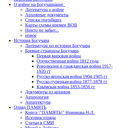
О войне на Богучарщине_
Литература о войне
Архивные документы
Списки погибших
Карты схемы времен ВОВ
Никто не забыт...
новое
История Богучара
Литература по истории Богучара
Боевые страницы Богучара
Первая мировая война
Отечественная война 1812 года
Революция и гражданская война 1917-
1920 гг
Русско-японская война 1904-1905 гг
Русско-турецкая война 1877-1878 гг
Крымская война 1853-1856 гг
Документы из архивов
Археология
Архитектура
Отряд ПАМЯТЬ
Книга \"ПАМЯТЬ\" Новикова Н.Л.
История отряда
Статьи в СМИ
Музей в Дубраве