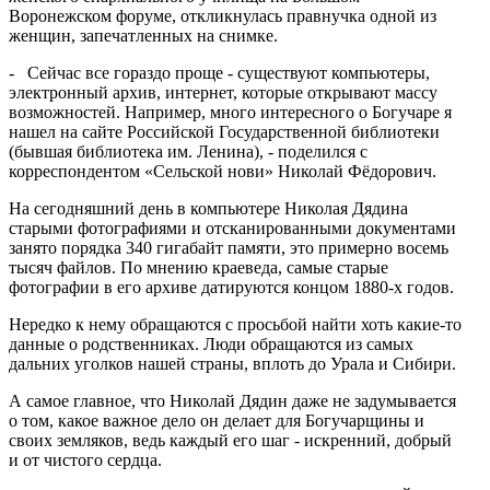
Воронежском форуме, откликнулась правнучка одной из
женщин, запечатленных на снимке.
- Сейчас все гораздо проще - существуют компьютеры,
электронный архив, интернет, которые открывают массу
возможностей. Например, много интересного о Богучаре я
нашел на сайте Российской Государственной библиотеки
(бывшая библиотека им. Ленина), - поделился с
корреспондентом «Сельской нови» Николай Фёдорович.
На сегодняшний день в компьютере Николая Дядина
старыми фотографиями и отсканированными документами
занято порядка 340 гигабайт памяти, это примерно восемь
тысяч файлов. По мнению краеведа, самые старые
фотографии в его архиве датируются концом 1880-х годов.
Нередко к нему обращаются с просьбой найти хоть какие-то
данные о родственниках. Люди обращаются из самых
дальних уголков нашей страны, вплоть до Урала и Сибири.
А самое главное, что Николай Дядин даже не задумывается
о том, какое важное дело он делает для Богучарщины и
своих земляков, ведь каждый его шаг - искренний, добрый
и от чистого сердца.