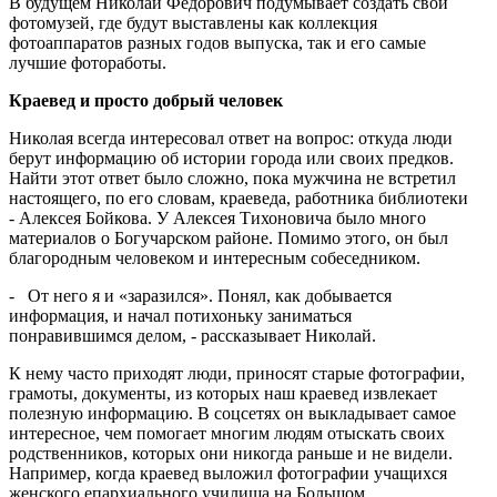
В будущем Николай Федорович подумывает создать свой
фотомузей, где будут выставлены как коллекция
фотоаппаратов разных годов выпуска, так и его самые
лучшие фотоработы.
Краевед и просто добрый человек
Николая всегда интересовал ответ на вопрос: откуда люди
берут информацию об истории города или своих предков.
Найти этот ответ было сложно, пока мужчина не встретил
настоящего, по его словам, краеведа, работника библиотеки
- Алексея Бойкова. У Алексея Тихоновича было много
материалов о Богучарском районе. Помимо этого, он был
благородным человеком и интересным собеседником.
- От него я и «заразился». Понял, как добывается
информация, и начал потихоньку заниматься
понравившимся делом, - рассказывает Николай.
К нему часто приходят люди, приносят старые фотографии,
грамоты, документы, из которых наш краевед извлекает
полезную информацию. В соцсетях он выкладывает самое
интересное, чем помогает многим людям отыскать своих
родственников, которых они никогда раньше и не видели.
Например, когда краевед выложил фотографии учащихся
женского епархиального училища на Большом