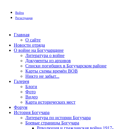
Войти
Регистрация
Главная
О сайте
Новости отряда
О войне на Богучарщине
Литература о войне
Документы из архивов
Списки погибших в Богучарском районе
Карты схемы времён ВОВ
Никто не забыт...
Галерея
Блоги
Фото
Видео
Карта исторических мест
Форум
История Богучара
Литература по истории Богучара
Боевые страницы Богучара
Революция и гражданская война 1917-