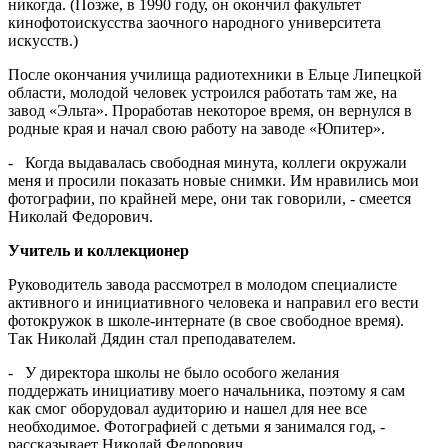
никогда. (Позже, в 1990 году, он окончил факультет
кинофотоискусства заочного народного университета
искусств.)
После окончания училища радиотехники в Ельце Липецкой
области, молодой человек устроился работать там же, на
завод «Эльта». Проработав некоторое время, он вернулся в
родные края и начал свою работу на заводе «Юпитер».
- Когда выдавалась свободная минута, коллеги окружали
меня и просили показать новые снимки. Им нравились мои
фотографии, по крайней мере, они так говорили, - смеется
Николай Федорович.
Учитель и коллекционер
Руководитель завода рассмотрел в молодом специалисте
активного и инициативного человека и направил его вести
фотокружок в школе-интернате (в свое свободное время).
Так Николай Дядин стал преподавателем.
- У директора школы не было особого желания
поддержать инициативу моего начальника, поэтому я сам
как смог оборудовал аудиторию и нашел для нее все
необходимое. Фотографией с детьми я занимался год, -
рассказывает Николай Федорович.