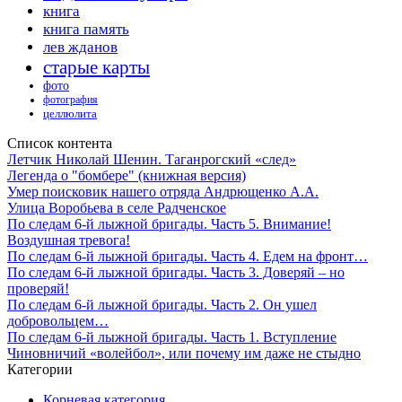
книга
книга память
лев жданов
старые карты
фото
фотография
целлюлита
Список контента
Летчик Николай Шенин. Таганрогский «след»
Легенда о "бомбере" (книжная версия)
Умер поисковик нашего отряда Андрющенко А.А.
Улица Воробьева в селе Радченское
По следам 6-й лыжной бригады. Часть 5. Внимание!
Воздушная тревога!
По следам 6-й лыжной бригады. Часть 4. Едем на фронт…
По следам 6-й лыжной бригады. Часть 3. Доверяй – но
проверяй!
По следам 6-й лыжной бригады. Часть 2. Он ушел
добровольцем…
По следам 6-й лыжной бригады. Часть 1. Вступление
Чиновничий «волейбол», или почему им даже не стыдно
Категории
Корневая категория