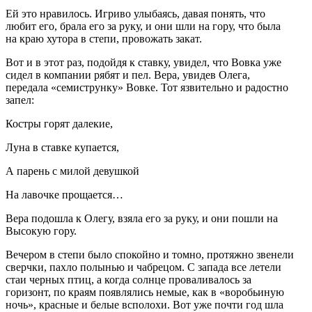
Ей это нравилось. Игриво улыбаясь, давая понять, что
любит его, брала его за руку, и они шли на гору, что была
на краю хутора в степи, провожать закат.
Вот и в этот раз, подойдя к ставку, увидел, что Вовка уже
сидел в компании рябят и пел. Вера, увидев Олега,
передала «семиструнку» Вовке. Тот язвительно и радостно
запел:
Костры горят далекие,
Луна в ставке купается,
А парень с милой девушкой
На лавочке прощается…
Вера подошла к Олегу, взяла его за руку, и они пошли на
Высокую гору.
Вечером в степи было спокойно и томно, протяжно звенели
сверчки, пахло полынью и чабрецом. С запада все летели
стаи черных птиц, а когда солнце проваливалось за
горизонт, по краям появлялись немые, как в «воробьиную
ночь», красные и белые всполохи. Вот уже почти год шла