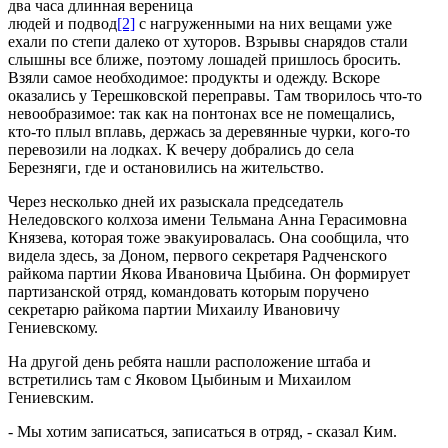
два часа длинная вереница
людей и подвод
[2]
с нагруженными на них вещами уже
ехали по степи далеко от хуторов. Взрывы снарядов стали
слышны все ближе, поэтому лошадей пришлось бросить.
Взяли самое необходимое: продукты и одежду. Вскоре
оказались у Терешковской переправы. Там творилось что-то
невообразимое: так как на понтонах все не помещались,
кто-то плыл вплавь, держась за деревянные чурки, кого-то
перевозили на лодках. К вечеру добрались до села
Березняги, где и остановились на жительство.
Через несколько дней их разыскала председатель
Неледовского колхоза имени Тельмана Анна Герасимовна
Князева, которая тоже эвакуировалась. Она сообщила, что
видела здесь, за Доном, первого секретаря Радченского
райкома партии Якова Ивановича Цыбина. Он формирует
партизанской отряд, командовать которым поручено
секретарю райкома партии Михаилу Ивановичу
Гениевскому.
На другой день ребята нашли расположение штаба и
встретились там с Яковом Цыбиным и Михаилом
Гениевским.
- Мы хотим записаться, записаться в отряд, - сказал Ким.