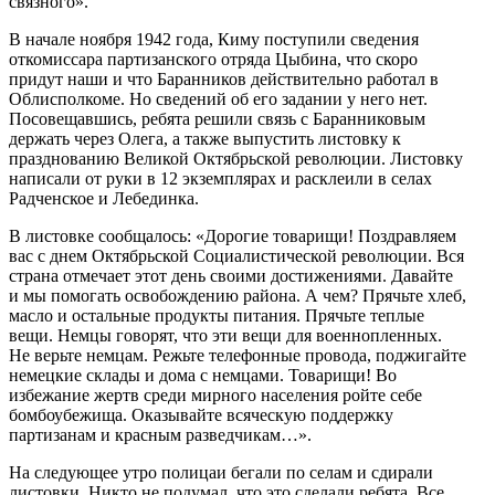
связного».
В начале ноября 1942 года, Киму поступили сведения
откомиссара партизанского отряда Цыбина, что скоро
придут наши и что Баранников действительно работал в
Облисполкоме. Но сведений об его задании у него нет.
Посовещавшись, ребята решили связь с Баранниковым
держать через Олега, а также выпустить листовку к
празднованию Великой Октябрьской революции. Листовку
написали от руки в 12 экземплярах и расклеили в селах
Радченское и Лебединка.
В листовке сообщалось: «Дорогие товарищи! Поздравляем
вас с днем Октябрьской Социалистической революции. Вся
страна отмечает этот день своими достижениями. Давайте
и мы помогать освобождению района. А чем? Прячьте хлеб,
масло и остальные продукты питания. Прячьте теплые
вещи. Немцы говорят, что эти вещи для военнопленных.
Не верьте немцам. Режьте телефонные провода, поджигайте
немецкие склады и дома с немцами. Товарищи! Во
избежание жертв среди мирного населения ройте себе
бомбоубежища. Оказывайте всяческую поддержку
партизанам и красным разведчикам…».
На следующее утро полицаи бегали по селам и сдирали
листовки. Никто не подумал, что это сделали ребята. Все