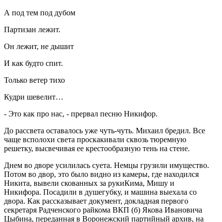
А под тем под дубом
Партизан лежит.
Он лежит, не дышит
И как будто спит.
Только ветер тихо
Кудри шевелит…
- Это как про нас, - прервал песню Никифор.
До рассвета оставалось уже чуть-чуть. Михаил бредил. Все
чаще всполохи света проскакивали сквозь тюремную
решетку, высвечивая ее крестообразную тень на стене.
Днем во дворе усилилась суета. Немцы грузили имущество.
Потом во двор, это было видно из камеры, где находился
Никита, вывели скованных за рукиКима, Мишу и
Никифора. Посадили в душегубку, и машина выехала со
двора. Как рассказывает документ, докладная первого
секретаря Радченского райкома ВКП (б) Якова Ивановича
Цыбина, переданная в Воронежский партийный архив, на