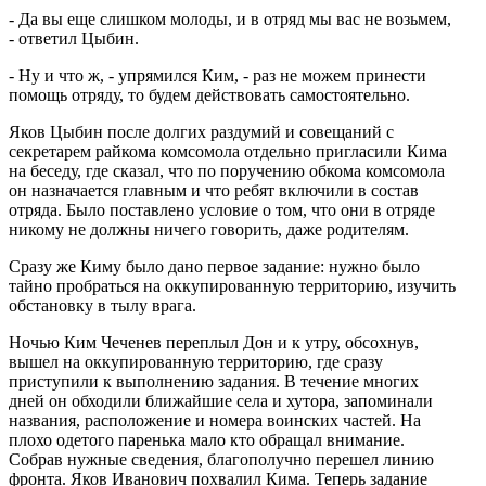
- Да вы еще слишком молоды, и в отряд мы вас не возьмем,
- ответил Цыбин.
- Ну и что ж, - упрямился Ким, - раз не можем принести
помощь отряду, то будем действовать самостоятельно.
Яков Цыбин после долгих раздумий и совещаний с
секретарем райкома комсомола отдельно пригласили Кима
на беседу, где сказал, что по поручению обкома комсомола
он назначается главным и что ребят включили в состав
отряда. Было поставлено условие о том, что они в отряде
никому не должны ничего говорить, даже родителям.
Сразу же Киму было дано первое задание: нужно было
тайно пробраться на оккупированную территорию, изучить
обстановку в тылу врага.
Ночью Ким Чеченев переплыл Дон и к утру, обсохнув,
вышел на оккупированную территорию, где сразу
приступили к выполнению задания. В течение многих
дней он обходили ближайшие села и хутора, запоминали
названия, расположение и номера воинских частей. На
плохо одетого паренька мало кто обращал внимание.
Собрав нужные сведения, благополучно перешел линию
фронта. Яков Иванович похвалил Кима. Теперь задание