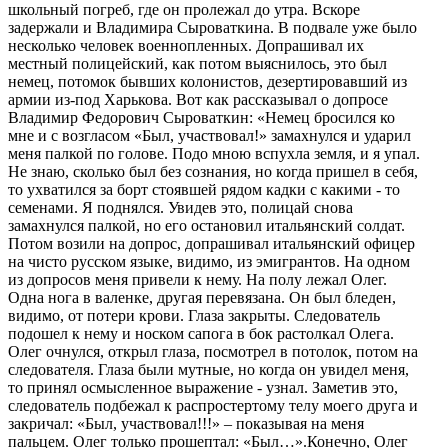
школьный погреб, где он пролежал до утра. Вскоре
задержали и Владимира Сыроваткина. В подвале уже было
несколько человек военнопленных. Допрашивал их
местный полицейский, как потом выяснилось, это был
немец, потомок бывших колонистов, дезертировавший из
армии из-под Харькова. Вот как рассказывал о допросе
Владимир Федорович Сыроваткин: «Немец бросился ко
мне и с возгласом «Был, участвовал!» замахнулся и ударил
меня палкой по голове. Подо мною вспухла земля, и я упал.
Не знаю, сколько был без сознания, но когда пришел в себя,
то ухватился за борт стоявшей рядом кадки с какими - то
семенами. Я поднялся. Увидев это, полицай снова
замахнулся палкой, но его остановил итальянский солдат.
Потом возили на допрос, допрашивал итальянский офицер
на чисто русском языке, видимо, из эмигрантов. На одном
из допросов меня привели к нему. На полу лежал Олег.
Одна нога в валенке, другая перевязана. Он был бледен,
видимо, от потери крови. Глаза закрыты. Следователь
подошел к нему и носком сапога в бок растолкал Олега.
Олег очнулся, открыл глаза, посмотрел в потолок, потом на
следователя. Глаза были мутные, но когда он увидел меня,
то принял осмысленное выражение - узнал. Заметив это,
следователь подбежал к распростертому телу моего друга и
закричал: «Был, участвовал!!!» – показывая на меня
пальцем. Олег только прошептал: «Был…».Конечно, Олег