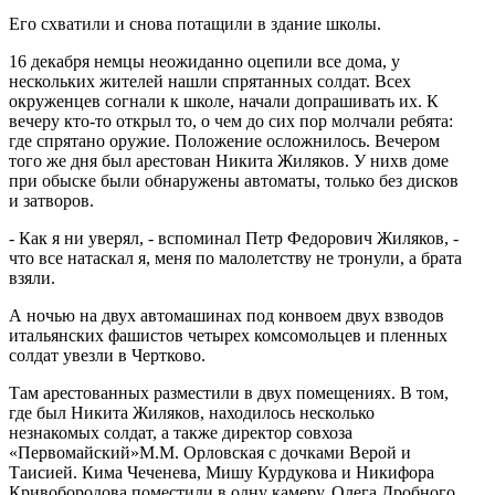
Его схватили и снова потащили в здание школы.
16 декабря немцы неожиданно оцепили все дома, у
нескольких жителей нашли спрятанных солдат. Всех
окруженцев согнали к школе, начали допрашивать их. К
вечеру кто-то открыл то, о чем до сих пор молчали ребята:
где спрятано оружие. Положение осложнилось. Вечером
того же дня был арестован Никита Жиляков. У нихв доме
при обыске были обнаружены автоматы, только без дисков
и затворов.
- Как я ни уверял, - вспоминал Петр Федорович Жиляков, -
что все натаскал я, меня по малолетству не тронули, а брата
взяли.
А ночью на двух автомашинах под конвоем двух взводов
итальянских фашистов четырех комсомольцев и пленных
солдат увезли в Чертково.
Там арестованных разместили в двух помещениях. В том,
где был Никита Жиляков, находилось несколько
незнакомых солдат, а также директор совхоза
«Первомайский»М.М. Орловская с дочками Верой и
Таисией. Кима Чеченева, Мишу Курдукова и Никифора
Кривобородова поместили в одну камеру, Олега Дробного