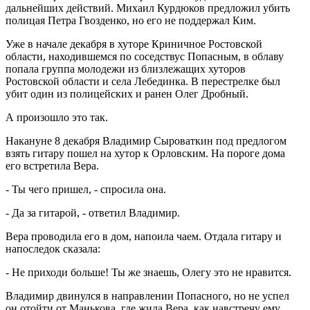
дальнейших действий. Михаил Курдюков предложил убить
полицая Петра Гвозденко, но его не поддержал Ким.
Уже в начале декабря в хуторе Криничное Ростовской
области, находившемся по соседствус Попасным, в облаву
попала группа молодежи из близлежащих хуторов
Ростовской области и села Лебединка. В перестрелке был
убит один из полицейских и ранен Олег Дробный.
А произошло это так.
Накануне 8 декабря Владимир Сыроваткин под предлогом
взять гитару пошел на хутор к Орловским. На пороге дома
его встретила Вера.
- Ты чего пришел, - спросила она.
- Да за гитарой, - ответил Владимир.
Вера проводила его в дом, напоила чаем. Отдала гитару и
напоследок сказала:
- Не приходи больше! Ты же знаешь, Олегу это не нравится.
Владимир двинулся в направлении Попасного, но не успел
он отойти от Манькова, где жила Вера, как навстречу ему