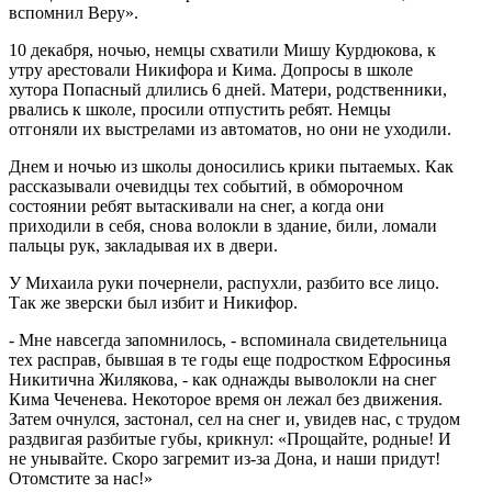
вспомнил Веру».
10 декабря, ночью, немцы схватили Мишу Курдюкова, к
утру арестовали Никифора и Кима. Допросы в школе
хутора Попасный длились 6 дней. Матери, родственники,
рвались к школе, просили отпустить ребят. Немцы
отгоняли их выстрелами из автоматов, но они не уходили.
Днем и ночью из школы доносились крики пытаемых. Как
рассказывали очевидцы тех событий, в обморочном
состоянии ребят вытаскивали на снег, а когда они
приходили в себя, снова волокли в здание, били, ломали
пальцы рук, закладывая их в двери.
У Михаила руки почернели, распухли, разбито все лицо.
Так же зверски был избит и Никифор.
- Мне навсегда запомнилось, - вспоминала свидетельница
тех расправ, бывшая в те годы еще подростком Ефросинья
Никитична Жилякова, - как однажды выволокли на снег
Кима Чеченева. Некоторое время он лежал без движения.
Затем очнулся, застонал, сел на снег и, увидев нас, с трудом
раздвигая разбитые губы, крикнул: «Прощайте, родные! И
не унывайте. Скоро загремит из-за Дона, и наши придут!
Отомстите за нас!»