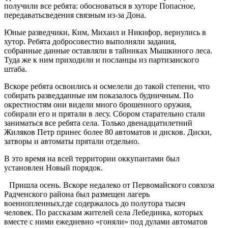
получили все ребята: обосноваться в хуторе Попасное,
передаватьсведения связным из-за Дона.
Юные разведчики, Ким, Михаил и Никифор, вернулись в
хутор. Ребята добросовестно выполняли задания,
собранные данные оставляли в тайниках Мышкиного леса.
Туда же к ним приходили и посланцы из партизанского
штаба.
Вскоре ребята освоились и осмелели до такой степени, что
собирать разведданные им показалось будничным. По
окрестностям они видели много брошенного оружия,
собирали его и прятали в лесу. Сбором старательно стали
заниматься все ребята села. Только двенадцатилетний
Жиляков Петр принес более 80 автоматов и дисков. Диски,
затворы и автоматы прятали отдельно.
В это время на всей территории оккупантами был
установлен Новый порядок.
Пришла осень. Вскоре недалеко от Первомайского совхоза
Радченского района был размещен лагерь
военнопленных,где содержалось до полутора тысяч
человек. По рассказам жителей села Лебединка, которых
вместе с ними ежедневно «гоняли» под дулами автоматов