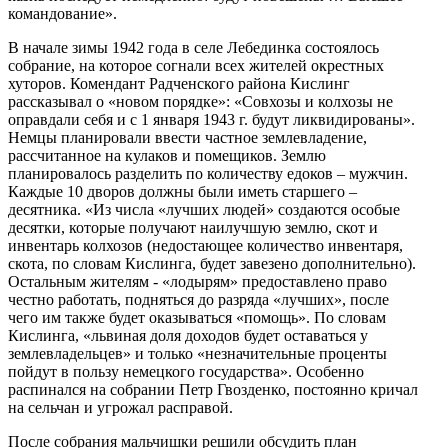
командование».
В начале зимы 1942 года в селе Лебединка состоялось
собрание, на которое согнали всех жителей окрестных
хуторов. Комендант Радченского района Кислинг
рассказывал о «новом порядке»: «Совхозы и колхозы не
оправдали себя и с 1 января 1943 г. будут ликвидированы».
Немцы планировали ввести частное землевладение,
рассчитанное на кулаков и помещиков. Землю
планировалось разделить по количеству едоков – мужчин.
Каждые 10 дворов должны были иметь старшего –
десятника. «Из числа «лучших людей» создаются особые
десятки, которые получают наилучшую землю, скот и
инвентарь колхозов (недостающее количество инвентаря,
скота, по словам Кислинга, будет завезено дополнительно).
Остальным жителям - «лодырям» предоставлено право
честно работать, подняться до разряда «лучших», после
чего им также будет оказываться «помощь». По словам
Кислинга, «львиная доля доходов будет оставаться у
землевладельцев» и только «незначительные проценты
пойдут в пользу немецкого государства». Особенно
распинался на собрании Петр Гвозденко, постоянно кричал
на сельчан и угрожал расправой.
После собрания мальчишки решили обсудить план