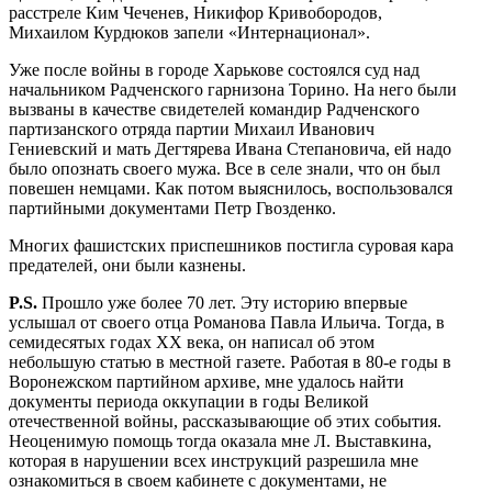
расстреле Ким Чеченев, Никифор Кривобородов,
Михаилом Курдюков запели «Интернационал».
Уже после войны в городе Харькове состоялся суд над
начальником Радченского гарнизона Торино. На него были
вызваны в качестве свидетелей командир Радченского
партизанского отряда партии Михаил Иванович
Гениевский и мать Дегтярева Ивана Степановича, ей надо
было опознать своего мужа. Все в селе знали, что он был
повешен немцами. Как потом выяснилось, воспользовался
партийными документами Петр Гвозденко.
Многих фашистских приспешников постигла суровая кара
предателей, они были казнены.
P
.
S
.
Прошло уже более 70 лет. Эту историю впервые
услышал от своего отца Романова Павла Ильича. Тогда, в
семидесятых годах XX века, он написал об этом
небольшую статью в местной газете. Работая в 80-е годы в
Воронежском партийном архиве, мне удалось найти
документы периода оккупации в годы Великой
отечественной войны, рассказывающие об этих события.
Неоценимую помощь тогда оказала мне Л. Выставкина,
которая в нарушении всех инструкций разрешила мне
ознакомиться в своем кабинете с документами, не