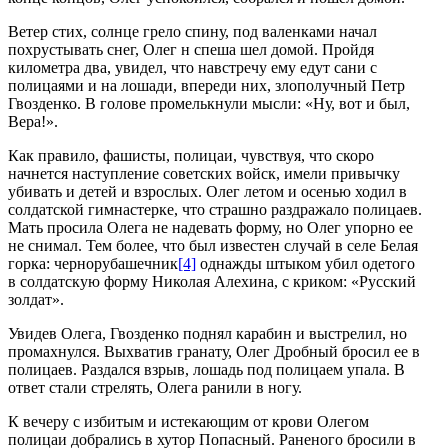
Ветер стих, солнце грело спину, под валенками начал
похрустывать снег, Олег н спеша шел домой. Пройдя
километра два, увидел, что навстречу ему едут сани с
полицаями и на лошади, впереди них, злополучный Петр
Гвозденко. В голове промелькнули мысли: «Ну, вот и был,
Вера!».
Как правило, фашисты, полицаи, чувствуя, что скоро
начнется наступление советских войск, имели привычку
убивать и детей и взрослых. Олег летом и осенью ходил в
солдатской гимнастерке, что страшно раздражало полицаев.
Мать просила Олега не надевать форму, но Олег упорно ее
не снимал. Тем более, что был известен случай в селе Белая
горка: чернорубашечник
[4]
однажды штыком убил одетого
в солдатскую форму Николая Алехина, с криком: «Русский
золдат».
Увидев Олега, Гвозденко поднял карабин и выстрелил, но
промахнулся. Выхватив гранату, Олег Дробный бросил ее в
полицаев. Раздался взрыв, лошадь под полицаем упала. В
ответ стали стрелять, Олега ранили в ногу.
К вечеру с избитым и истекающим от крови Олегом
полицаи добрались в хутор Попасный. Раненого бросили в