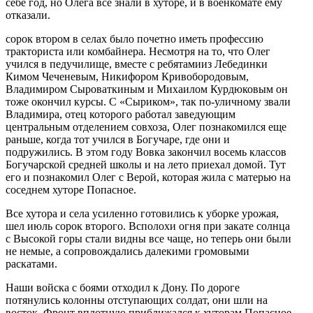
себе год, но Олега все знали в хуторе, и в военкомате ему
отказали.
сорок втором в селах было почетно иметь профессию
тракториста или комбайнера. Несмотря на то, что Олег
учился в педучилище, вместе с ребятамииз Лебединки
Кимом Чеченевым, Никифором Кривобородовым,
Владимиром Сыроваткиным и Михаилом Курдюковым он
тоже окончил курсы. С «Сыриком», так по-уличному звали
Владимира, отец которого работал заведующим
центральным отделением совхоза, Олег познакомился еще
раньше, когда тот учился в Богучаре, где они и
подружились. В этом году Вовка закончил восемь классов
Богучарской средней школы и на лето приехал домой. Тут
его и познакомил Олег с Верой, которая жила с матерью на
соседнем хуторе Попасное.
Все хутора и села усиленно готовились к уборке урожая,
шел июль сорок второго. Всполохи огня при закате солнца
с Высокой горы стали видны все чаще, но теперь они были
не немые, а сопровождались далекими громовыми
раскатами.
Наши войска с боями отходил к Дону. По дороге
потянулись колонны отступающих солдат, они шли на
восток. Фронт вплотную приближался к хуторам Попасное