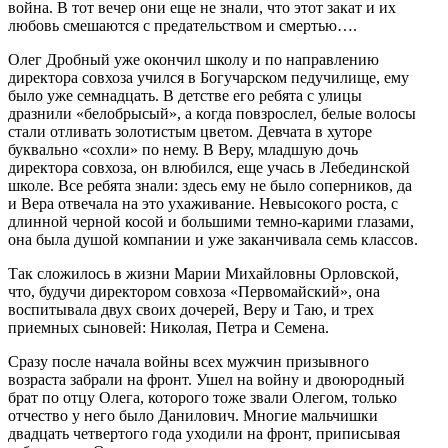
война. В тот вечер они еще не знали, что этот закат и их
любовь смешаются с предательством и смертью….
Олег Дробный уже окончил школу и по направлению
директора совхоза учился в Богучарском педучилище, ему
было уже семнадцать. В детстве его ребята с улицы
дразнили «белобрысый», а когда повзрослел, белые волосы
стали отливать золотистым цветом. Девчата в хуторе
буквально «сохли» по нему. В Веру, младшую дочь
директора совхоза, он влюбился, еще учась в Лебединской
школе. Все ребята знали: здесь ему не было соперников, да
и Вера отвечала на это ухаживание. Невысокого роста, с
длинной черной косой и большими темно-карими глазами,
она была душой компании и уже заканчивала семь классов.
Так сложилось в жизни Марии Михайловны Орловской,
что, будучи директором совхоза «Первомайский», она
воспитывала двух своих дочерей, Веру и Таю, и трех
приемных сыновей: Николая, Петра и Семена.
Сразу после начала войны всех мужчин призывного
возраста забрали на фронт. Ушел на войну и двоюродный
брат по отцу Олега, которого тоже звали Олегом, только
отчество у него было Данилович. Многие мальчишки
двадцать четвертого года уходили на фронт, приписывая