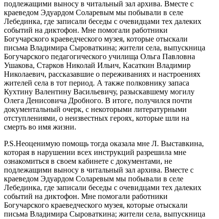
подлежащими выносу в читальный зал архива. Вместе с
краеведом Эдуардом Соларевым мы побывали в селе
Лебединка, где записали беседы с очевидцами тех далеких
событий на диктофон. Мне помогали работники
Богучарского краеведческого музея, которые отыскали
письма Владимира Сыроваткина; жители села, выпускница
Богучарского педагогического училища Ольга Павловна
Ушакова, Старков Николай Ильич, Касаткин Владимир
Николаевич, рассказавшие о переживаниях и настроениях
жителей села в тот период. А также полковнику запаса
Кухтину Валентину Васильевичу, разыскавшему могилу
Олега Денисовича Дробного. В итоге, получился почти
документальный очерк, с некоторыми литературными
отступлениями, о неизвестных героях, которые шли на
смерть во имя жизни.
P.S.Неоценимую помощь тогда оказала мне Л. Выставкина,
которая в нарушении всех инструкций разрешила мне
ознакомиться в своем кабинете с документами, не
подлежащими выносу в читальный зал архива. Вместе с
краеведом Эдуардом Соларевым мы побывали в селе
Лебединка, где записали беседы с очевидцами тех далеких
событий на диктофон. Мне помогали работники
Богучарского краеведческого музея, которые отыскали
письма Владимира Сыроваткина; жители села, выпускница