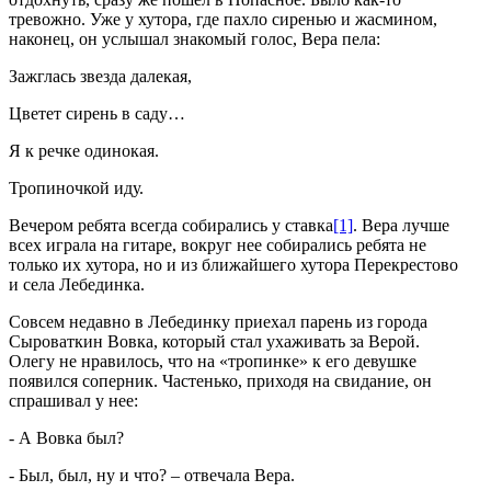
тревожно. Уже у хутора, где пахло сиренью и жасмином,
наконец, он услышал знакомый голос, Вера пела:
Зажглась звезда далекая,
Цветет сирень в саду…
Я к речке одинокая.
Тропиночкой иду.
Вечером ребята всегда собирались у ставка
[1]
. Вера лучше
всех играла на гитаре, вокруг нее собирались ребята не
только их хутора, но и из ближайшего хутора Перекрестово
и села Лебединка.
Совсем недавно в Лебединку приехал парень из города
Сыроваткин Вовка, который стал ухаживать за Верой.
Олегу не нравилось, что на «тропинке» к его девушке
появился соперник. Частенько, приходя на свидание, он
спрашивал у нее:
- А Вовка был?
- Был, был, ну и что? – отвечала Вера.