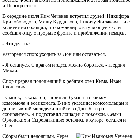
и Перекрестово.
В середине июля Ким Чеченев встретил друзей: Никифора
Кривобородова, Мишу Курдюкова, Никиту Жилякова – и с
волнением сообщил, что командир отступающей части
сообщил отцу о прорыве фронта и приближении немцев.
- Что делать?
Разгорелся спор: уходить за Дон или оставаться.
- Я останусь. С врагом и здесь можно бороться, - твердил
Михаил.
Спор прервал подошедший к ребятам отец Кима, Иван
Яковлевич.
- Сынок, - сказал он, - пришли бумаги из райкома
комсомола и военкомата. В них указание: комсомольцам и
допризывной молодежи отойти за Дон. Быстро
собирайтесь. Я подготовил лошадей с повозкой. Семьи
Орловских и Сыроваткиных остались в хуторе, остался и
Олег.
Сборы были недолгими. Через