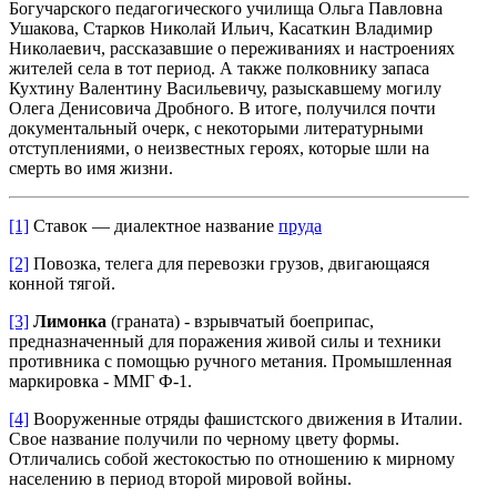
Богучарского педагогического училища Ольга Павловна
Ушакова, Старков Николай Ильич, Касаткин Владимир
Николаевич, рассказавшие о переживаниях и настроениях
жителей села в тот период. А также полковнику запаса
Кухтину Валентину Васильевичу, разыскавшему могилу
Олега Денисовича Дробного. В итоге, получился почти
документальный очерк, с некоторыми литературными
отступлениями, о неизвестных героях, которые шли на
смерть во имя жизни.
[1]
Ставок — диалектное название
пруда
[2]
Повозка, телега для перевозки грузов, двигающаяся
конной тягой.
[3]
Лимонка
(граната) - взрывчатый боеприпас,
предназначенный для поражения живой силы и техники
противника с помощью ручного метания. Промышленная
маркировка - ММГ Ф-1.
[4]
Вооруженные отряды фашистского движения в Италии.
Свое название получили по черному цвету формы.
Отличались собой жестокостью по отношению к мирному
населению в период второй мировой войны.