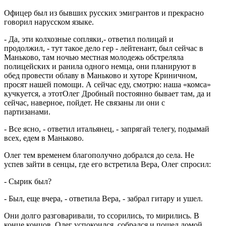
Офицер был из бывших русских эмигрантов и прекрасно
говорил нарусском языке.
- Да, эти колхозные сопляки,- ответил полицай и
продолжил, - тут такое дело гер - лейтенант, был сейчас в
Маньково, там ночью местная молодежь обстреляла
полицейских и ранила одного немца, они планируют в
обед провести облаву в Маньково и хуторе Криничном,
просят нашей помощи. А сейчас еду, смотрю: наша «комса»
кучкуется, а этотОлег Дробный постоянно бывает там, да и
сейчас, наверное, пойдет. Не связаны ли они с
партизанами.
- Все ясно, - ответил итальянец, - запрягай телегу, подымай
всех, едем в Маньково.
Олег тем временем благополучно добрался до села. Не
успев зайти в сенцы, где его встретила Вера, Олег спросил:
- Сырик был?
- Был, еще вчера, - ответила Вера, - забрал гитару и ушел.
Они долго разговаривали, то ссорились, то мирились. В
конце концов, Олег успокоился, собрался и пошел домой.