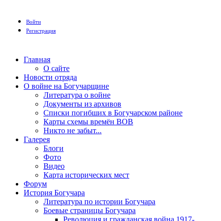
Войти
Регистрация
Главная
О сайте
Новости отряда
О войне на Богучарщине
Литература о войне
Документы из архивов
Списки погибших в Богучарском районе
Карты схемы времён ВОВ
Никто не забыт...
Галерея
Блоги
Фото
Видео
Карта исторических мест
Форум
История Богучара
Литература по истории Богучара
Боевые страницы Богучара
Революция и гражданская война 1917-