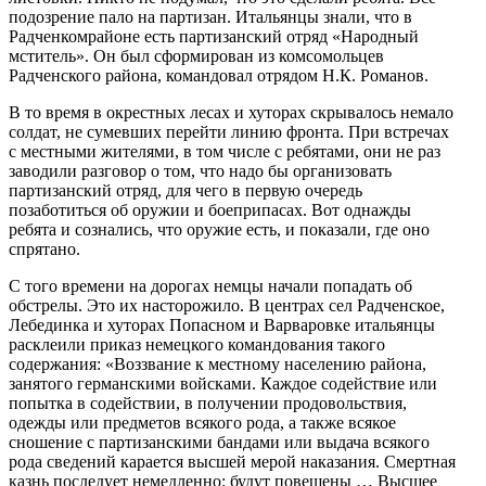
подозрение пало на партизан. Итальянцы знали, что в
Радченкомрайоне есть партизанский отряд «Народный
мститель». Он был сформирован из комсомольцев
Радченского района, командовал отрядом Н.К. Романов.
В то время в окрестных лесах и хуторах скрывалось немало
солдат, не сумевших перейти линию фронта. При встречах
с местными жителями, в том числе с ребятами, они не раз
заводили разговор о том, что надо бы организовать
партизанский отряд, для чего в первую очередь
позаботиться об оружии и боеприпасах. Вот однажды
ребята и сознались, что оружие есть, и показали, где оно
спрятано.
С того времени на дорогах немцы начали попадать об
обстрелы. Это их насторожило. В центрах сел Радченское,
Лебединка и хуторах Попасном и Варваровке итальянцы
расклеили приказ немецкого командования такого
содержания: «Воззвание к местному населению района,
занятого германскими войсками. Каждое содействие или
попытка в содействии, в получении продовольствия,
одежды или предметов всякого рода, а также всякое
сношение с партизанскими бандами или выдача всякого
рода сведений карается высшей мерой наказания. Смертная
казнь последует немедленно: будут повешены … Высшее