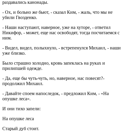
раздавались канонады.
- Ох, и больно же бьют, - сказал Ким, - жаль, что мы не
убили Гвозденко.
- Наши наступают, наверное, уже на хуторе, - ответил
Никифор, - может, еще нас освободят, тогда посчитаемся с
ним.
- Видел, видел, полыхнуло, - встрепенулся Михаил, - наши
уже близко.
Было страшно холодно, кровь запеклась на руках и
прилипшей одежде.
- Да, еще бы чуть-чуть, но, наверное, нас повесят?-
продолжил Михаил.
- Давайте споем напоследок, - предложил Ким, - «На
опушке леса».
И они тихо запели:
На опушке леса
Старый дуб стоит.