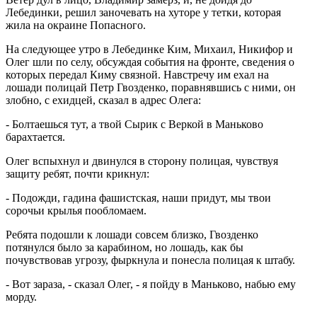
Лебединки, решил заночевать на хуторе у тетки, которая
жила на окраине Попасного.
На следующее утро в Лебединке Ким, Михаил, Никифор и
Олег шли по селу, обсуждая события на фронте, сведения о
которых передал Киму связной. Навстречу им ехал на
лошади полицай Петр Гвозденко, поравнявшись с ними, он
злобно, с ехидцей, сказал в адрес Олега:
- Болтаешься тут, а твой Сырик с Веркой в Маньково
барахтается.
Олег вспыхнул и двинулся в сторону полицая, чувствуя
защиту ребят, почти крикнул:
- Подожди, гадина фашистская, наши придут, мы твои
сорочьи крылья пообломаем.
Ребята подошли к лошади совсем близко, Гвозденко
потянулся было за карабином, но лошадь, как бы
почувствовав угрозу, фыркнула и понесла полицая к штабу.
- Вот зараза, - сказал Олег, - я пойду в Маньково, набью ему
морду.