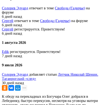
Солорев Эдуард
отвечает в теме
Свобода (Гадючье)
на
форуме
6 дней назад
Сергей
отвечает в теме
Свобода (Гадючье)
на форуме
6 дней назад
Сергей
регистрируется. Приветствуем!
6 дней назад
1 августа 2026
Edik
регистрируется. Приветствуем!
7 дней назад
9 июля 2026
Солорев Эдуард
добавляет статью
Летчик Николай Шенин.
Таганрогский «след»
30 дней назад
К обеду на перекладных из Богучара Олег добрался в
Лебединку, быстро перекусив, несмотря на уговоры матери
отдохнуть, сразу же пошел в Попасное. Было как-то