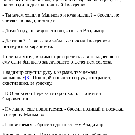
на лошади подъехал полицай Гвозденко.
- Ты зачем ходил в Маньково и куда идешь? – бросил, не
слезая с лошади, полицай.
- Домой иду, не видно, что ли, - сказал Владимир.
- Дерзишь? Ты чего там забыл,- спросил Гвозденкои
потянулся за карабином.
Полицай хотел, видимо, пристрелить давно надоевшего
ему сына бывшего заведующего отделением совхоза.
Владимир опустил руку в карман, там лежала
«лимонка»
[3]
. Полицай понял это и руку отстранил,
схватившись за уздечку.
- К Орловской Вере за гитарой ходил, - ответил
Сыроваткин.
- Ну ладно, еще поквитаемся, - бросил полицай и поскакал
в сторону Маньково.
- Поквитаемся, - бросил вдогонку ему Владимир.
Ветер дул в лицо, Владимир замерз, и, не дойдя до