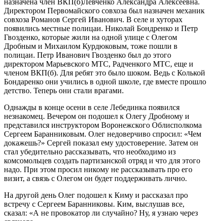
назначена член ВКП(б)Левченко Александра Алексеевна.
Директором Первомайского совхоза был назначен механик
совхоза Романов Сергей Иванович. В селе и хуторах
появились местные полицаи. Николай Бондренко и Петр
Гвозденко, которые жили на одной улице с Олегом
Дробным и Михаилом Курдюковым, тоже пошли в
полицаи. Петр Иванович Гвозденко был до этого
директором Марьевского МТС, Радченкого МТС, еще и
членом ВКП(б). Для ребят это было шоком. Ведь с Колькой
Бондаренко они учились в одной школе, где вместе прошло
детство. Теперь они стали врагами.
Однажды в конце осени в селе Лебединка появился
незнакомец. Вечером он подошел к Олегу Дробному и
представился инструктором Воронежского Облисполкома
Сергеем Баранниковым. Олег недоверчиво спросил: «Чем
докажешь?» Сергей показал ему удостоверение. Затем он
стал убедительно рассказывать, что необходимо из
комсомольцев создать партизанской отряд и что для этого
надо. При этом просил никому не рассказывать про его
визит, а связь с Олегом он будет поддерживать лично.
На другой день Олег подошел к Киму и рассказал про
встречу с Сергеем Баранниковы. Ким, выслушав все,
сказал: «А не провокатор ли случайно? Ну, я узнаю через