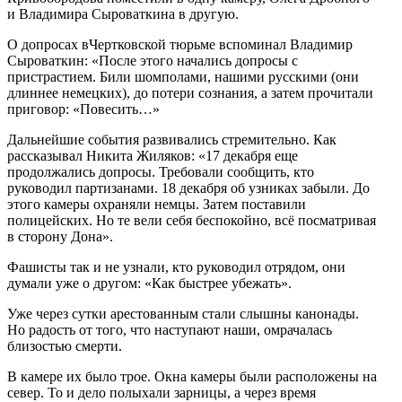
и Владимира Сыроваткина в другую.
О допросах вЧертковской тюрьме вспоминал Владимир
Сыроваткин: «После этого начались допросы с
пристрастием. Били шомполами, нашими русскими (они
длиннее немецких), до потери сознания, а затем прочитали
приговор: «Повесить…»
Дальнейшие события развивались стремительно. Как
рассказывал Никита Жиляков: «17 декабря еще
продолжались допросы. Требовали сообщить, кто
руководил партизанами. 18 декабря об узниках забыли. До
этого камеры охраняли немцы. Затем поставили
полицейских. Но те вели себя беспокойно, всё посматривая
в сторону Дона».
Фашисты так и не узнали, кто руководил отрядом, они
думали уже о другом: «Как быстрее убежать».
Уже через сутки арестованным стали слышны канонады.
Но радость от того, что наступают наши, омрачалась
близостью смерти.
В камере их было трое. Окна камеры были расположены на
север. То и дело полыхали зарницы, а через время