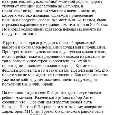
на строительство узкоколейной железной дороги, дорогу
тянули от станции Шелестовка до Богучара, в
строительстве принимали участие и военнопленные,
которых жестоко избивали. Однажды принесенные
пленным продукты, собранные местными жителями, были
переданы охранявшим их фашистам, те отдали всё собакам.
Но иногда колхозникам удавалось передавать кое-что из
продуктов питания.
Территория лагеря ограждалась колючей проволокой
высотой и охранялась немецкими солдатами и полицаями.
При строительстве узкоколейки вручную насыпали землю,
носили рейки, тяжелые деревянные колоды на расстояние
три и больше километров. Обессиленных, их били
прикладами и палками, кидали в карцер. Кроме того,
фашисты добивали, а то и закапывали еще живыми тех, кто
просто уже не мог ходить от истощения. Как стало известно
уже после войны, уничтожением пленных руководил
полковник СД Пилиц Франц.
На сельском сходе в селе Лебединка, где присутствовали
ребята, комендант Радченского района майор Ангис
сообщил, что «…районным старостой желает быть
Бондарев Пантелей Петрович» и что «мы ему доверяем».
Директором МТС им. Горького Радченского района была