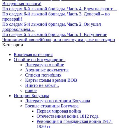
Воздушная тревога!
По следам 6-й лыжной бригады. Часть 4. Едем на фронт…
По следам 6-й лыжной бригады. Часть 3. Доверяй – но
проверяй!
По следам 6-й лыжной бригады. Часть 2. Он ушел
добровольцем…
По следам 6-й лыжной бригады. Часть 1. Вступление
Чиновничий «волейбол», или почему им даже не стыдно
Категории
Корневая категория
О войне на Богучарщине_
Литература о войне
Архивные документы
Списки погибших
Карты схемы времен ВОВ
Никто не забыт...
новое
История Богучара
Литература по истории Богучара
Боевые страницы Богучара
Первая мировая война
Отечественная война 1812 года
Революция и гражданская война 1917-
1920 гг