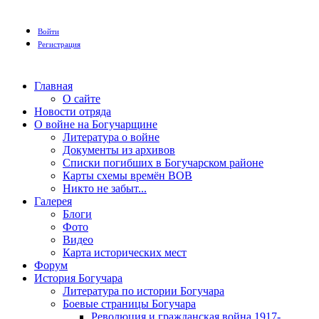
Войти
Регистрация
Главная
О сайте
Новости отряда
О войне на Богучарщине
Литература о войне
Документы из архивов
Списки погибших в Богучарском районе
Карты схемы времён ВОВ
Никто не забыт...
Галерея
Блоги
Фото
Видео
Карта исторических мест
Форум
История Богучара
Литература по истории Богучара
Боевые страницы Богучара
Революция и гражданская война 1917-