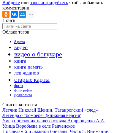
Войдите
или
зарегистрируйтесь
чтобы добавлять
комментарии
Поиск
Облако тегов
8 рота
видео
видео о богучаре
книга
книга память
лев жданов
старые карты
фото
фотография
целлюлита
Список контента
Летчик Николай Шенин. Таганрогский «след»
Легенда о "бомбере" (книжная версия)
Умер поисковик нашего отряда Андрющенко А.А.
Улица Воробьева в селе Радченское
По следам 6-й лыжной бригады. Часть 5. Внимание!