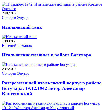
2487
0
0
Солорев Эдуард
Итальянский танк
1983
0
2
Евгений Романов
Итальянские пленные в районе Богучара
2372
0
0
Солорев Эдуард
Разгромленный итальянский корпус в районе
Богучара. 19.12.1942 автор Александр
Капустянский