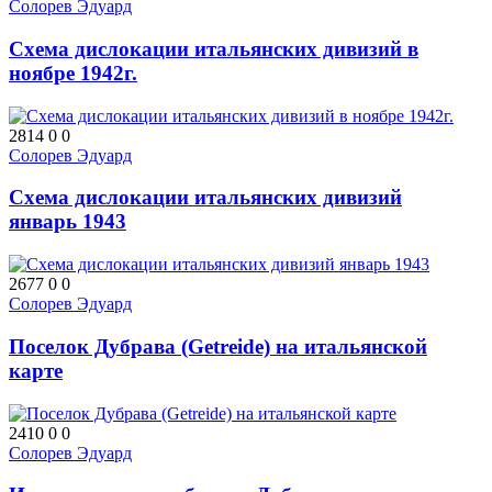
Солорев Эдуард
Схема дислокации итальянских дивизий в
ноябре 1942г.
2814
0
0
Солорев Эдуард
Схема дислокации итальянских дивизий
январь 1943
2677
0
0
Солорев Эдуард
Поселок Дубрава (Getreide) на итальянской
карте
2410
0
0
Солорев Эдуард