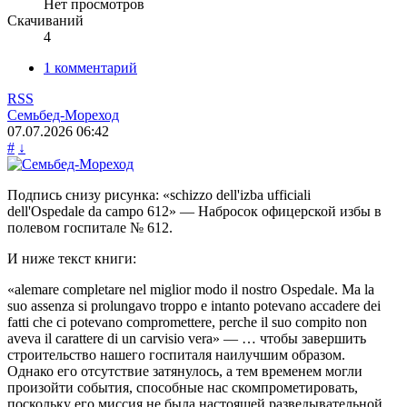
Нет просмотров
Скачиваний
4
1 комментарий
RSS
Семьбед-Мореход
07.07.2026
06:42
#
↓
Подпись снизу рисунка: «schizzo dell'izba ufficiali
dell'Ospedale da campo 612» — Набросок офицерской избы в
полевом госпитале № 612.
И ниже текст книги:
«alemare completare nel miglior modo il nostro Ospedale. Ma la
suo assenza si prolungavo troppo e intanto potevano accadere dei
fatti che ci potevano compromettere, perche il suo compito non
aveva il carattere di un carvisio vera» — … чтобы завершить
строительство нашего госпиталя наилучшим образом.
Однако его отсутствие затянулось, а тем временем могли
произойти события, способные нас скомпрометировать,
поскольку его миссия не была настоящей разведывательной