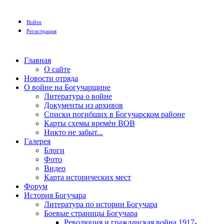
Войти
Регистрация
Главная
О сайте
Новости отряда
О войне на Богучарщине
Литература о войне
Документы из архивов
Списки погибших в Богучарском районе
Карты схемы времён ВОВ
Никто не забыт...
Галерея
Блоги
Фото
Видео
Карта исторических мест
Форум
История Богучара
Литература по истории Богучара
Боевые страницы Богучара
Революция и гражданская война 1917-