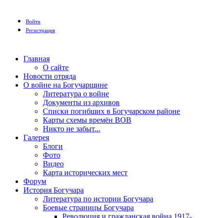
Войти
Регистрация
Главная
О сайте
Новости отряда
О войне на Богучарщине
Литература о войне
Документы из архивов
Списки погибших в Богучарском районе
Карты схемы времён ВОВ
Никто не забыт...
Галерея
Блоги
Фото
Видео
Карта исторических мест
Форум
История Богучара
Литература по истории Богучара
Боевые страницы Богучара
Революция и гражданская война 1917-