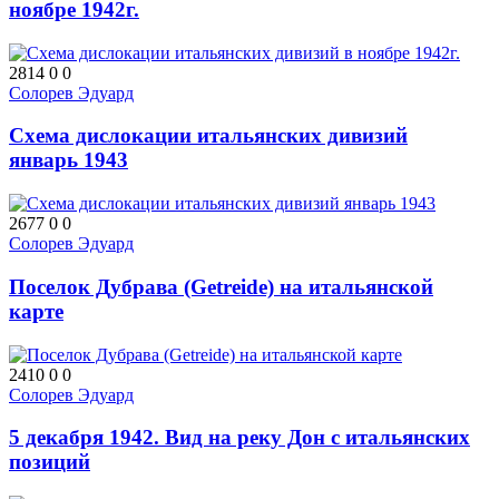
ноябре 1942г.
2814
0
0
Солорев Эдуард
Схема дислокации итальянских дивизий
январь 1943
2677
0
0
Солорев Эдуард
Поселок Дубрава (Getreide) на итальянской
карте
2410
0
0
Солорев Эдуард
5 декабря 1942. Вид на реку Дон с итальянских
позиций