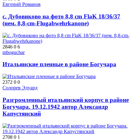
Евгений Романов
с. Дубовиково на фото 8,8 cm FlaK 18/36/37
(нем. 8,8-cm-Flugabwehrkanone)
2846
0
6
mboguchar
Итальянские пленные в районе Богучара
2372
0
0
Солорев Эдуард
Разгромленный итальянский корпус в районе
Богучара. 19.12.1942 автор Александр
Капустянский
2708
0
1