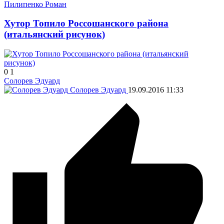
Пилипенко Роман
Хутор Топило Россошанского района
(итальянский рисунок)
0
1
Солорев Эдуард
Солорев Эдуард
19.09.2016
11:33