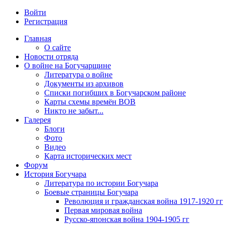
Войти
Регистрация
Главная
О сайте
Новости отряда
О войне на Богучарщине
Литература о войне
Документы из архивов
Списки погибших в Богучарском районе
Карты схемы времён ВОВ
Никто не забыт...
Галерея
Блоги
Фото
Видео
Карта исторических мест
Форум
История Богучара
Литература по истории Богучара
Боевые страницы Богучара
Революция и гражданская война 1917-1920 гг
Первая мировая война
Русско-японская война 1904-1905 гг