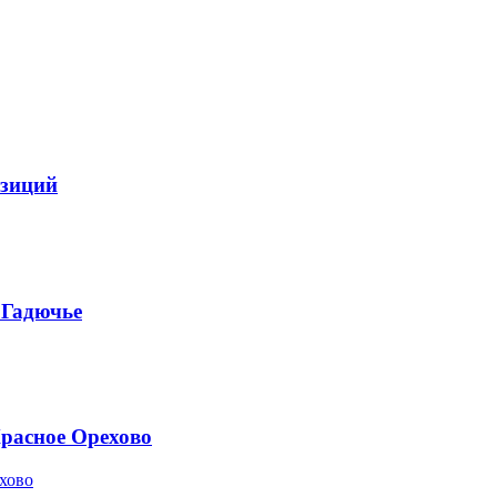
озиций
.Гадючье
Красное Орехово