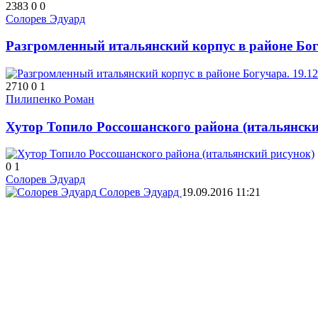
2383
0
0
Солорев Эдуард
Разгромленный итальянский корпус в районе Бог
2710
0
1
Пилипенко Роман
Хутор Топило Россошанского района (итальянски
0
1
Солорев Эдуард
Солорев Эдуард
19.09.2016
11:21