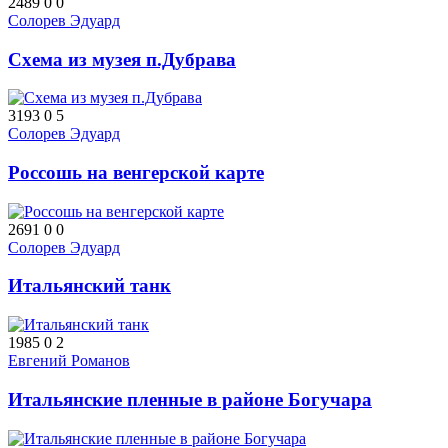
2489
0
0
Солорев Эдуард
Схема из музея п.Дубрава
3193
0
5
Солорев Эдуард
Россошь на венгерской карте
2691
0
0
Солорев Эдуард
Итальянский танк
1985
0
2
Евгений Романов
Итальянские пленные в районе Богучара