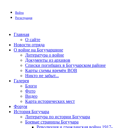
Войти
Регистрация
Главная
О сайте
Новости отряда
О войне на Богучарщине
Литература о войне
Документы из архивов
Списки погибших в Богучарском районе
Карты схемы времён ВОВ
Никто не забыт...
Галерея
Блоги
Фото
Видео
Карта исторических мест
Форум
История Богучара
Литература по истории Богучара
Боевые страницы Богучара
Революция и гражданская война 1917-