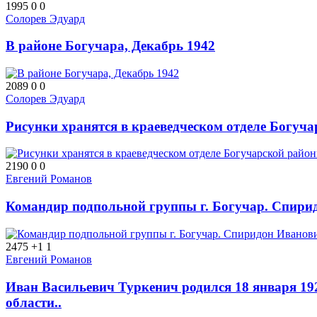
1995
0
0
Солорев Эдуард
В районе Богучара, Декабрь 1942
2089
0
0
Солорев Эдуард
Рисунки хранятся в краеведческом отделе Богуч
2190
0
0
Евгений Романов
Командир подпольной группы г. Богучар. Спирид
2475
+1
1
Евгений Романов
Иван Васильевич Туркенич родился 18 января 192
области..