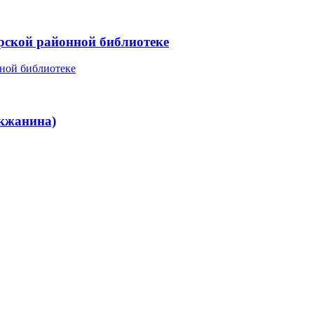
арской районной библиотеке
икжанина)