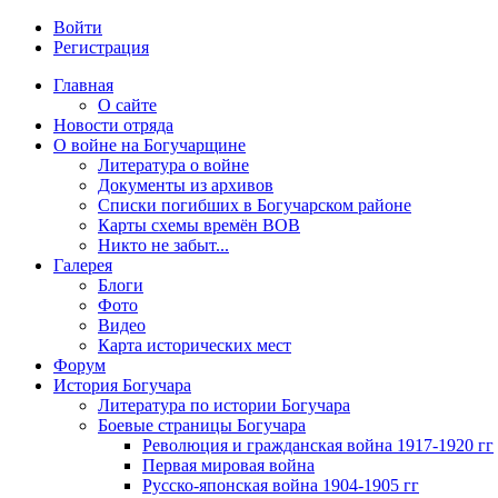
Войти
Регистрация
Главная
О сайте
Новости отряда
О войне на Богучарщине
Литература о войне
Документы из архивов
Списки погибших в Богучарском районе
Карты схемы времён ВОВ
Никто не забыт...
Галерея
Блоги
Фото
Видео
Карта исторических мест
Форум
История Богучара
Литература по истории Богучара
Боевые страницы Богучара
Революция и гражданская война 1917-1920 гг
Первая мировая война
Русско-японская война 1904-1905 гг