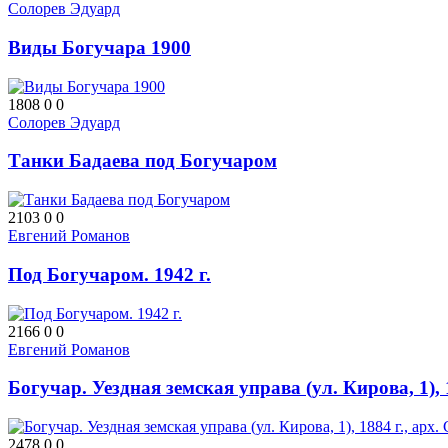
Солорев Эдуард
Виды Богучара 1900
1808
0
0
Солорев Эдуард
Танки Бадаева под Богучаром
2103
0
0
Евгений Романов
Под Богучаром. 1942 г.
2166
0
0
Евгений Романов
Богучар. Уездная земская управа (ул. Кирова, 1),
2478
0
0