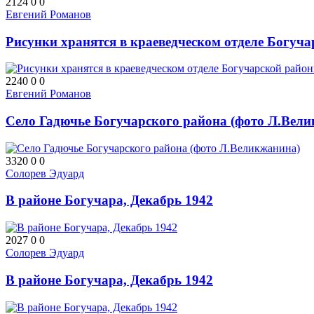
2124
0
0
Евгений Романов
Рисунки хранятся в краеведческом отделе Богуч
2240
0
0
Евгений Романов
Село Гадючье Богучарского района (фото Л.Вел
3320
0
0
Солорев Эдуард
В районе Богучара, Декабрь 1942
2027
0
0
Солорев Эдуард
В районе Богучара, Декабрь 1942