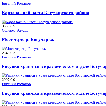
Евгений Романов
Карта южной части Богучарского района
3533
0
5
Солорев Эдуард
Мост через р. Богучарка.
2540
0
2
Евгений Романов
Рисунки хранятся в краеведческом отделе Богуча
2097
0
0
Евгений Романов
Рисунки хранятся в краеведческом отделе Богуч