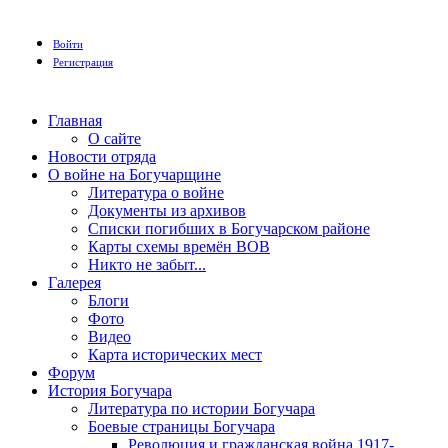
Войти
Регистрация
Главная
О сайте
Новости отряда
О войне на Богучарщине
Литература о войне
Документы из архивов
Списки погибших в Богучарском районе
Карты схемы времён ВОВ
Никто не забыт...
Галерея
Блоги
Фото
Видео
Карта исторических мест
Форум
История Богучара
Литература по истории Богучара
Боевые страницы Богучара
Революция и гражданская война 1917-