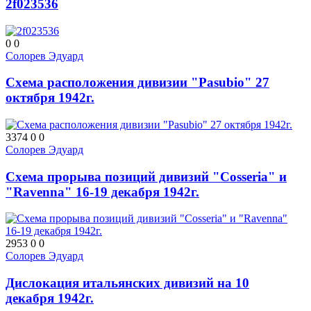
2f023536
0
0
Солорев Эдуард
Схема расположения дивизии "Pasubio" 27
октября 1942г.
3374
0
0
Солорев Эдуард
Схема прорыва позиций дивизий "Cosseria" и
"Ravenna" 16-19 декабря 1942г.
2953
0
0
Солорев Эдуард
Дислокация итальянских дивизий на 10
декабря 1942г.