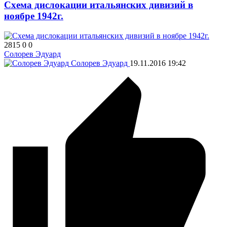
Схема дислокации итальянских дивизий в
ноябре 1942г.
2815
0
0
Солорев Эдуард
Солорев Эдуард
19.11.2016
19:42