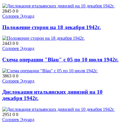
2845
0
0
Солорев Эдуард
Положение сторон на 18 декабря 1942г.
2443
0
0
Солорев Эдуард
Схема операции "Blau" с 05 по 10 июля 1942г.
3863
0
0
Солорев Эдуард
Дислокация итальянских дивизий на 10
декабря 1942г.
2951
0
0
Солорев Эдуард