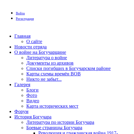
Войти
Регистрация
Главная
О сайте
Новости отряда
О войне на Богучарщине
Литература о войне
Документы из архивов
Списки погибших в Богучарском районе
Карты схемы времён ВОВ
Никто не забыт...
Галерея
Блоги
Фото
Видео
Карта исторических мест
Форум
История Богучара
Литература по истории Богучара
Боевые страницы Богучара
Революция и гражданская война 1917-