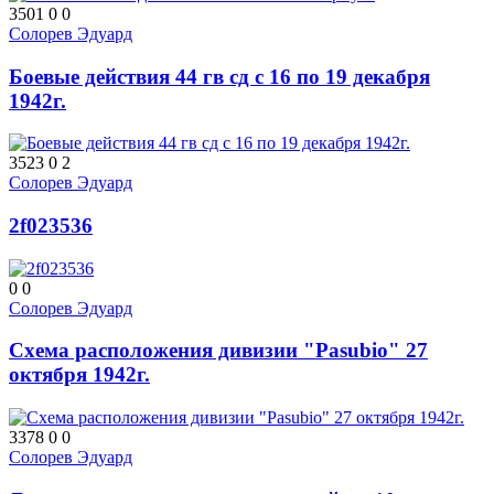
3501
0
0
Солорев Эдуард
Боевые действия 44 гв сд с 16 по 19 декабря
1942г.
3523
0
2
Солорев Эдуард
2f023536
0
0
Солорев Эдуард
Схема расположения дивизии "Pasubio" 27
октября 1942г.
3378
0
0
Солорев Эдуард