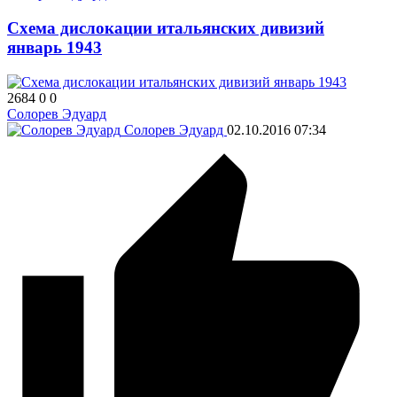
Схема дислокации итальянских дивизий
январь 1943
2684
0
0
Солорев Эдуард
Солорев Эдуард
02.10.2016
07:34