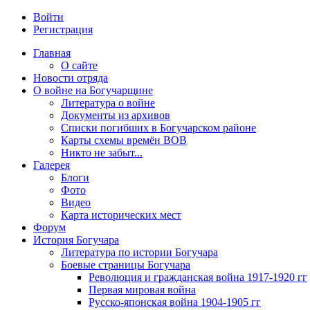
Войти
Регистрация
Главная
О сайте
Новости отряда
О войне на Богучарщине
Литература о войне
Документы из архивов
Списки погибших в Богучарском районе
Карты схемы времён ВОВ
Никто не забыт...
Галерея
Блоги
Фото
Видео
Карта исторических мест
Форум
История Богучара
Литература по истории Богучара
Боевые страницы Богучара
Революция и гражданская война 1917-1920 гг
Первая мировая война
Русско-японская война 1904-1905 гг