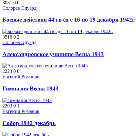
3081
0
0
Солорев Эдуард
Боевые действия 44 гв сд с 16 по 19 декабря 1942г.
3516
0
2
Солорев Эдуард
Александровское училище Весна 1943
2223
0
0
Евгений Романов
Гимназия Весна 1943
2203
0
1
Евгений Романов
Собор 1942 декабрь