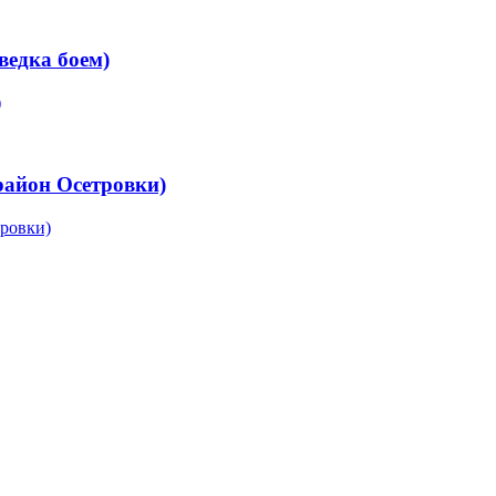
зведка боем)
(район Осетровки)