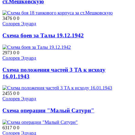
ст.Мешковскую
3476
0
0
Солорев Эдуард
Схема боев за Талы 19.12.1942
2973
0
0
Солорев Эдуард
Схема положения частей 3 ТА к исходу
16.01.1943
2455
0
0
Солорев Эдуард
Схема операции "Малый Сатурн"
6317
0
0
Солорев Эдуард