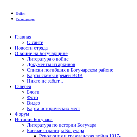
Войти
Регистрация
Главная
О сайте
Новости отряда
О войне на Богучарщине
Литература о войне
Документы из архивов
Списки погибших в Богучарском районе
Карты схемы времён ВОВ
Никто не забыт...
Галерея
Блоги
Фото
Видео
Карта исторических мест
Форум
История Богучара
Литература по истории Богучара
Боевые страницы Богучара
Революция и гражданская война 1917-