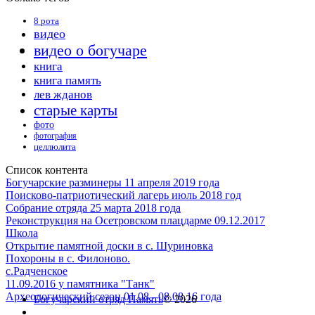
8 рота
видео
видео о богучаре
книга
книга память
лев жданов
старые карты
фото
фотография
целлюлита
Список контента
Богучарские разминеры 11 апреля 2019 года
Поисково-патриотический лагерь июль 2018 год
Собрание отряда 25 марта 2018 года
Реконструкция на Осетровском плацдарме 09.12.2017
Школа
Открытие памятной доски в с. Шуриновка
Похороны в с. Филоново.
с.Радченское
11.09.2016 у памятника "Танк"
Археологический сезон 01.08 - 08.08.16 года
Богучарский отряд Память
© 2026