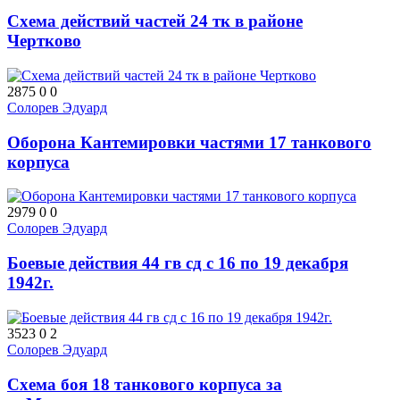
Схема действий частей 24 тк в районе
Чертково
2875
0
0
Солорев Эдуард
Оборона Кантемировки частями 17 танкового
корпуса
2979
0
0
Солорев Эдуард
Боевые действия 44 гв сд с 16 по 19 декабря
1942г.
3523
0
2
Солорев Эдуард
Схема боя 18 танкового корпуса за