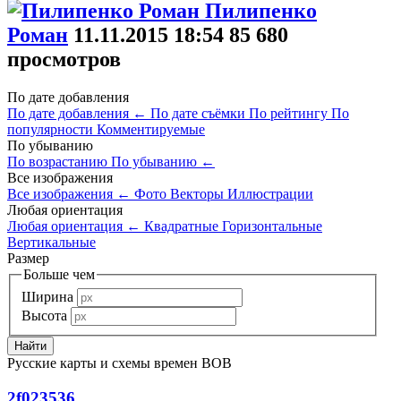
Пилипенко
Роман
11.11.2015
18:54
85 680
просмотров
По дате добавления
По дате добавления
←
По дате съёмки
По рейтингу
По
популярности
Комментируемые
По убыванию
По возрастанию
По убыванию
←
Все изображения
Все изображения
←
Фото
Векторы
Иллюстрации
Любая ориентация
Любая ориентация
←
Квадратные
Горизонтальные
Вертикальные
Размер
Больше чем
Ширина
Высота
Русские карты и схемы времен ВОВ
2f023536