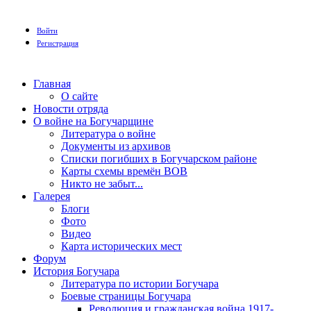
Войти
Регистрация
Главная
О сайте
Новости отряда
О войне на Богучарщине
Литература о войне
Документы из архивов
Списки погибших в Богучарском районе
Карты схемы времён ВОВ
Никто не забыт...
Галерея
Блоги
Фото
Видео
Карта исторических мест
Форум
История Богучара
Литература по истории Богучара
Боевые страницы Богучара
Революция и гражданская война 1917-