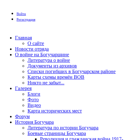
Войти
Регистрация
Главная
О сайте
Новости отряда
О войне на Богучарщине
Литература о войне
Документы из архивов
Списки погибших в Богучарском районе
Карты схемы времён ВОВ
Никто не забыт...
Галерея
Блоги
Фото
Видео
Карта исторических мест
Форум
История Богучара
Литература по истории Богучара
Боевые страницы Богучара
Революция и гражданская война 1917-