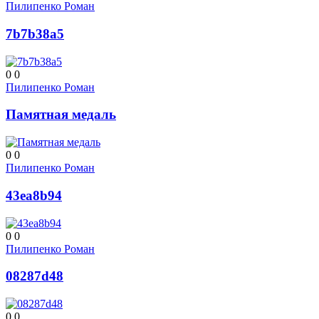
Пилипенко Роман
7b7b38a5
0
0
Пилипенко Роман
Памятная медаль
0
0
Пилипенко Роман
43ea8b94
0
0
Пилипенко Роман
08287d48
0
0