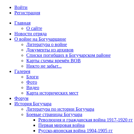
Войти
Регистрация
Главная
О сайте
Новости отряда
О войне на Богучарщине
Литература о войне
Документы из архивов
Списки погибших в Богучарском районе
Карты схемы времён ВОВ
Никто не забыт...
Галерея
Блоги
Фото
Видео
Карта исторических мест
Форум
История Богучара
Литература по истории Богучара
Боевые страницы Богучара
Революция и гражданская война 1917-1920 гг
Первая мировая война
Русско-японская война 1904-1905 гг