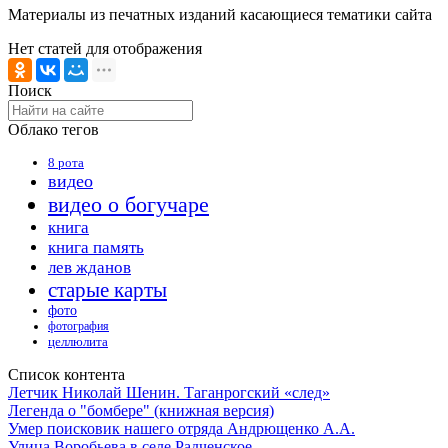
Материалы из печатных изданий касающиеся тематики сайта
Нет статей для отображения
Поиск
Облако тегов
8 рота
видео
видео о богучаре
книга
книга память
лев жданов
старые карты
фото
фотография
целлюлита
Список контента
Летчик Николай Шенин. Таганрогский «след»
Легенда о "бомбере" (книжная версия)
Умер поисковик нашего отряда Андрющенко А.А.
Улица Воробьева в селе Радченское