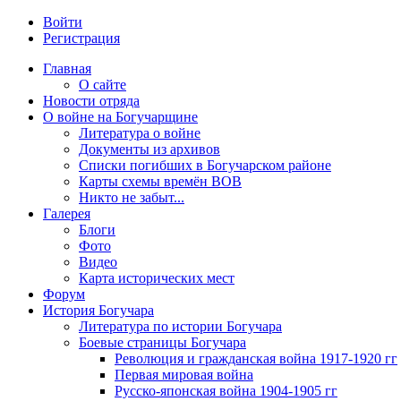
Войти
Регистрация
Главная
О сайте
Новости отряда
О войне на Богучарщине
Литература о войне
Документы из архивов
Списки погибших в Богучарском районе
Карты схемы времён ВОВ
Никто не забыт...
Галерея
Блоги
Фото
Видео
Карта исторических мест
Форум
История Богучара
Литература по истории Богучара
Боевые страницы Богучара
Революция и гражданская война 1917-1920 гг
Первая мировая война
Русско-японская война 1904-1905 гг