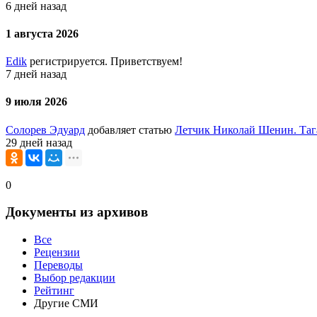
6 дней назад
1 августа 2026
Edik
регистрируется. Приветствуем!
7 дней назад
9 июля 2026
Солорев Эдуард
добавляет статью
Летчик Николай Шенин. Таг
29 дней назад
0
Документы из архивов
Все
Рецензии
Переводы
Выбор редакции
Рейтинг
Другие СМИ