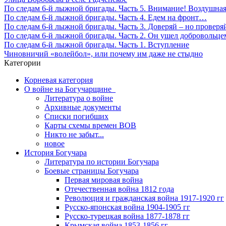
По следам 6-й лыжной бригады. Часть 5. Внимание! Воздушная
По следам 6-й лыжной бригады. Часть 4. Едем на фронт…
По следам 6-й лыжной бригады. Часть 3. Доверяй – но проверя
По следам 6-й лыжной бригады. Часть 2. Он ушел добровольц
По следам 6-й лыжной бригады. Часть 1. Вступление
Чиновничий «волейбол», или почему им даже не стыдно
Категории
Корневая категория
О войне на Богучарщине_
Литература о войне
Архивные документы
Списки погибших
Карты схемы времен ВОВ
Никто не забыт...
новое
История Богучара
Литература по истории Богучара
Боевые страницы Богучара
Первая мировая война
Отечественная война 1812 года
Революция и гражданская война 1917-1920 гг
Русско-японская война 1904-1905 гг
Русско-турецкая война 1877-1878 гг
Крымская война 1853-1856 гг