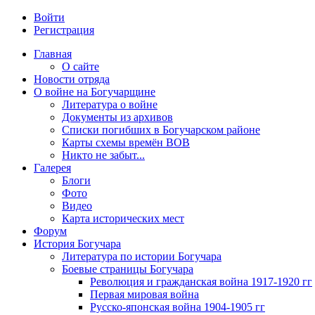
Войти
Регистрация
Главная
О сайте
Новости отряда
О войне на Богучарщине
Литература о войне
Документы из архивов
Списки погибших в Богучарском районе
Карты схемы времён ВОВ
Никто не забыт...
Галерея
Блоги
Фото
Видео
Карта исторических мест
Форум
История Богучара
Литература по истории Богучара
Боевые страницы Богучара
Революция и гражданская война 1917-1920 гг
Первая мировая война
Русско-японская война 1904-1905 гг