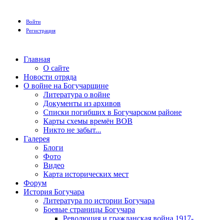
Войти
Регистрация
Главная
О сайте
Новости отряда
О войне на Богучарщине
Литература о войне
Документы из архивов
Списки погибших в Богучарском районе
Карты схемы времён ВОВ
Никто не забыт...
Галерея
Блоги
Фото
Видео
Карта исторических мест
Форум
История Богучара
Литература по истории Богучара
Боевые страницы Богучара
Революция и гражданская война 1917-