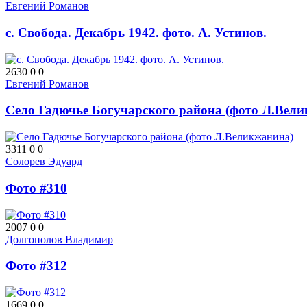
Евгений Романов
с. Свобода. Декабрь 1942. фото. А. Устинов.
2630
0
0
Евгений Романов
Село Гадючье Богучарского района (фото Л.Вел
3311
0
0
Солорев Эдуард
Фото #310
2007
0
0
Долгополов Владимир
Фото #312
1669
0
0