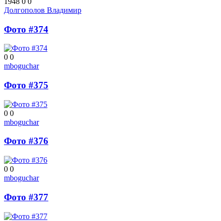
1948
0
0
Долгополов Владимир
Фото #374
0
0
mboguchar
Фото #375
0
0
mboguchar
Фото #376
0
0
mboguchar
Фото #377