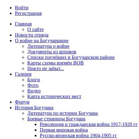
Войти
Регистрация
Главная
О сайте
Новости отряда
О войне на Богучарщине
Литература о войне
Документы из архивов
Списки погибших в Богучарском районе
Карты схемы времён ВОВ
Никто не забыт...
Галерея
Блоги
Фото
Видео
Карта исторических мест
Форум
История Богучара
Литература по истории Богучара
Боевые страницы Богучара
Революция и гражданская война 1917-1920 гг
Первая мировая война
Русско-японская война 1904-1905 гг