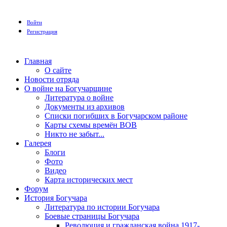
Войти
Регистрация
Главная
О сайте
Новости отряда
О войне на Богучарщине
Литература о войне
Документы из архивов
Списки погибших в Богучарском районе
Карты схемы времён ВОВ
Никто не забыт...
Галерея
Блоги
Фото
Видео
Карта исторических мест
Форум
История Богучара
Литература по истории Богучара
Боевые страницы Богучара
Революция и гражданская война 1917-