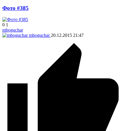
Фото #385
0
1
mboguchar
mboguchar
20.12.2015
21:47