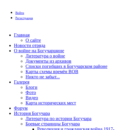
Войти
Регистрация
Главная
О сайте
Новости отряда
О войне на Богучарщине
Литература о войне
Документы из архивов
Списки погибших в Богучарском районе
Карты схемы времён ВОВ
Никто не забыт...
Галерея
Блоги
Фото
Видео
Карта исторических мест
Форум
История Богучара
Литература по истории Богучара
Боевые страницы Богучара
Революция и гражданская война 1917-