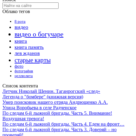
Облако тегов
8 рота
видео
видео о богучаре
книга
книга память
лев жданов
старые карты
фото
фотография
целлюлита
Список контента
Летчик Николай Шенин. Таганрогский «след»
Легенда о "бомбере" (книжная версия)
Умер поисковик нашего отряда Андрющенко А.А.
Улица Воробьева в селе Радченское
По следам 6-й лыжной бригады. Часть 5. Внимание!
Воздушная тревога!
По следам 6-й лыжной бригады. Часть 4. Едем на фронт…
По следам 6-й лыжной бригады. Часть 3. Доверяй – но
проверяй!