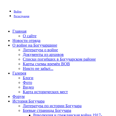
Войти
Регистрация
Главная
О сайте
Новости отряда
О войне на Богучарщине
Литература о войне
Документы из архивов
Списки погибших в Богучарском районе
Карты схемы времён ВОВ
Никто не забыт...
Галерея
Блоги
Фото
Видео
Карта исторических мест
Форум
История Богучара
Литература по истории Богучара
Боевые страницы Богучара
Революция и гражданская война 1917-