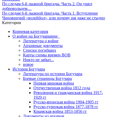
По следам 6-й лыжной бригады. Часть 2. Он ушел
добровольцем…
По следам 6-й лыжной бригады. Часть 1. Вступление
Чиновничий «волейбол», или почему им даже не стыдно
Категории
Корневая категория
О войне на Богучарщине_
Литература о войне
Архивные документы
Списки погибших
Карты схемы времен ВОВ
Никто не забыт...
новое
История Богучара
Литература по истории Богучара
Боевые страницы Богучара
Первая мировая война
Отечественная война 1812 года
Революция и гражданская война 1917-
1920 гг
Русско-японская война 1904-1905 гг
Русско-турецкая война 1877-1878 гг
Крымская война 1853-1856 гг
Документы из архивов