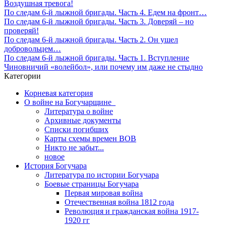
Воздушная тревога!
По следам 6-й лыжной бригады. Часть 4. Едем на фронт…
По следам 6-й лыжной бригады. Часть 3. Доверяй – но
проверяй!
По следам 6-й лыжной бригады. Часть 2. Он ушел
добровольцем…
По следам 6-й лыжной бригады. Часть 1. Вступление
Чиновничий «волейбол», или почему им даже не стыдно
Категории
Корневая категория
О войне на Богучарщине_
Литература о войне
Архивные документы
Списки погибших
Карты схемы времен ВОВ
Никто не забыт...
новое
История Богучара
Литература по истории Богучара
Боевые страницы Богучара
Первая мировая война
Отечественная война 1812 года
Революция и гражданская война 1917-
1920 гг