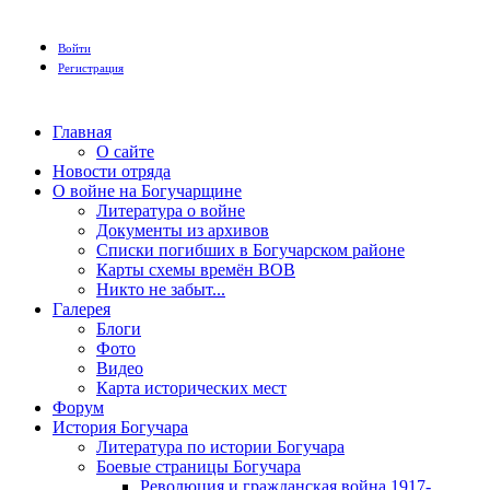
Войти
Регистрация
Главная
О сайте
Новости отряда
О войне на Богучарщине
Литература о войне
Документы из архивов
Списки погибших в Богучарском районе
Карты схемы времён ВОВ
Никто не забыт...
Галерея
Блоги
Фото
Видео
Карта исторических мест
Форум
История Богучара
Литература по истории Богучара
Боевые страницы Богучара
Революция и гражданская война 1917-