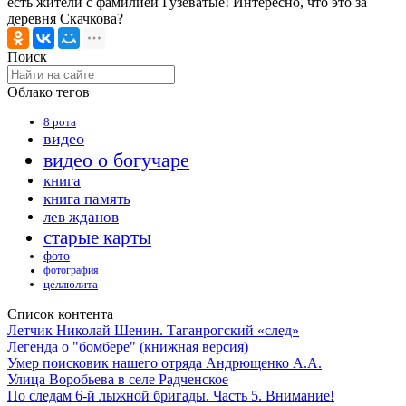
есть жители с фамилией Гузеватые! Интересно, что это за
деревня Скачкова?
Поиск
Облако тегов
8 рота
видео
видео о богучаре
книга
книга память
лев жданов
старые карты
фото
фотография
целлюлита
Список контента
Летчик Николай Шенин. Таганрогский «след»
Легенда о "бомбере" (книжная версия)
Умер поисковик нашего отряда Андрющенко А.А.
Улица Воробьева в селе Радченское
По следам 6-й лыжной бригады. Часть 5. Внимание!