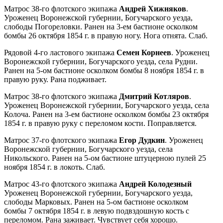
Матрос 38-го флотского экипажа
Андрей Хижняков
.
Уроженец Воронежской губернии, Богучарского уезда,
слободы Погореловки. Ранен на 3-ем бастионе осколком
бомбы 26 октября 1854 г. в правую ногу. Нога отнята. Слаб.
Рядовой 4-го ластового экипажа
Семен Корнеев
. Уроженец
Воронежской губернии, Богучарского уезда, села Рудни.
Ранен на 5-ом бастионе осколком бомбы 8 ноября 1854 г. в
правую руку. Рана подживает.
Матрос 38-го флотского экипажа
Дмитрий Котляров
.
Уроженец Воронежской губернии, Богучарского уезда, села
Колоча. Ранен на 3-ем бастионе осколком бомбы 23 октября
1854 г. в правую руку с переломом кости. Поправляется.
Матрос 37-го флотского экипажа
Егор Дудкин
. Уроженец
Воронежской губернии, Богучарского уезда, села
Никольского. Ранен на 5-ом бастионе штуцерною пулей 25
ноября 1854 г. в локоть. Слаб.
Матрос 43-го флотского экипажа
Андрей Колодезный
Уроженец Воронежской губернии, Богучарского уезда,
слободы Марковых. Ранен на 5-ом бастионе осколком
бомбы 7 октября 1854 г. в левую подвздошную кость с
переломом. Рана заживает. Чувствует себя хорошо.