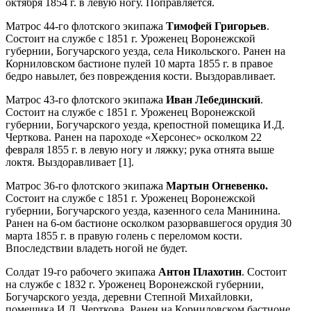
октября 1854 г. в левую ногу. Поправляется.
Матрос 44-го флотского экипажа
Тимофей Григорьев
.
Состоит на службе с 1851 г. Уроженец Воронежской
губернии, Богучарского уезда, села Никольского. Ранен на
Корниловском бастионе пулей 10 марта 1855 г. в правое
бедро навылет, без повреждения кости. Выздоравливает.
Матрос 43-го флотского экипажа
Иван Лебединский
.
Состоит на службе с 1851 г. Уроженец Воронежской
губернии, Богучарского уезда, крепостной помещика И.Д.
Черткова. Ранен на пароходе «Херсонес» осколком 22
февраля 1855 г. в левую ногу и ляжку; рука отнята выше
локтя. Выздоравливает [1].
Матрос 36-го флотского экипажа
Мартын Огневенко.
Состоит на службе с 1851 г. Уроженец Воронежской
губернии, Богучарского уезда, казенного села Манинина.
Ранен на 6-ом бастионе осколком разорвавшегося орудия 30
марта 1855 г. в правую голень с переломом кости.
Впоследствии владеть ногой не будет.
Солдат 19-го рабочего экипажа
Антон Плахотин
. Состоит
на службе с 1832 г. Уроженец Воронежской губернии,
Богучарского уезда, деревни Степной Михайловки,
помещика И.Д. Черткова. Ранен на Корниловском бастионе