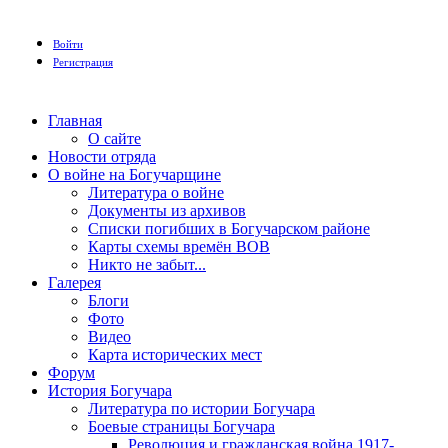
Войти
Регистрация
Главная
О сайте
Новости отряда
О войне на Богучарщине
Литература о войне
Документы из архивов
Списки погибших в Богучарском районе
Карты схемы времён ВОВ
Никто не забыт...
Галерея
Блоги
Фото
Видео
Карта исторических мест
Форум
История Богучара
Литература по истории Богучара
Боевые страницы Богучара
Революция и гражданская война 1917-