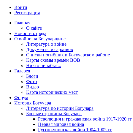
Войти
Регистрация
Главная
О сайте
Новости отряда
О войне на Богучарщине
Литература о войне
Документы из архивов
Списки погибших в Богучарском районе
Карты схемы времён ВОВ
Никто не забыт...
Галерея
Блоги
Фото
Видео
Карта исторических мест
Форум
История Богучара
Литература по истории Богучара
Боевые страницы Богучара
Революция и гражданская война 1917-1920 гг
Первая мировая война
Русско-японская война 1904-1905 гг