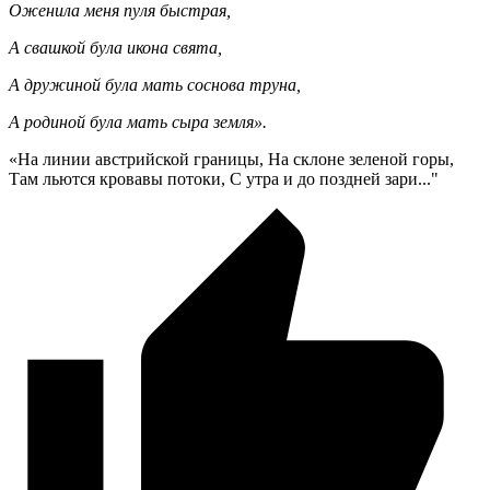
Оженила меня пуля быстрая,
А свашкой була икона свята,
А дружиной була мать соснова труна,
А родиной була мать сыра земля».
«На линии австрийской границы, На склоне зеленой горы,
Там льются кровавы потоки, С утра и до поздней зари..."