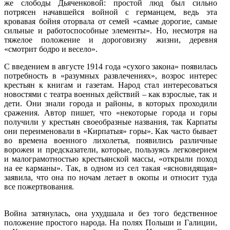
же слободы Дьяченковой: простой люд был сильно
потрясен начавшейся войной с германцем, ведь эта
кровавая бойня оторвала от семей «самые дорогие, самые
сильные и работоспособные элементы». Но, несмотря на
тяжелое положение и дороговизну жизни, деревня
«смотрит бодро и весело».
С введением в августе 1914 года «сухого закона» появилась
потребность в «разумных развлечениях», возрос интерес
крестьян к книгам и газетам. Народ стал интересоваться
новостями с театра военных действий – как взрослые, так и
дети. Они знали города и районы, в которых проходили
сражения. Автор пишет, что «некоторые города и горы
получили у крестьян своеобразные названия, так Карпаты
они переименовали в «Кирпатыя» горы». Как часто бывает
во времена военного лихолетья, появились различные
ворожеи и предсказатели, которые, пользуясь легковерием
и малограмотностью крестьянской массы, «открыли поход
на ее карманы». Так, в одном из сел такая «ясновидящая»
заявила, что она по ночам летает в окопы и относит туда
все пожертвования.
Война затянулась, она ухудшала и без того бедственное
положение простого народа. На полях Польши и Галиции,