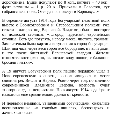
дороговизна. Булки покупают по 8 коп., котлета – 40 коп.,
фунт ветчины – 1 р. 20 к. Приехали в Белосток, тут
собрался весь полк. Отсюда нас повезут в Варшаву…»
В середине августа 1914 года Богучарский пехотный полк
вместе с Борисоглебским и Старобельским полками уже
стояли в лагерях под Варшавой. Владимир был в восторге
от польской столицы: «…город чудесный, европейская
столица. Есть где погулять, народу масса, чистота, трамваи.
Замечательна была картина вступления в город богучарцев.
Шли два часа через весь город все бородатые, в пыли дяди,
и это после блестящей Варшавской гвардии. Жители
относятся восторженно, выносили воду, овощи, с балконов
бросали платки».
А 19 августа Богучарский полк пешим порядком ушел в
Новогеоргиевскую крепость, располагавшуюся в месте
слияния рек Вислы и Нарева. Ровно через год, по мнению
современников Владимира Зверева, крепость будет
«позорно» сдана неприятелю. Но в августе 1914 года фронт
находился еще сравнительно далеко от крепости.
И первыми немцами, увиденными богучарцами, оказались
военнопленные «в голубых шинелях, бескозырках и
желтых сапогах».