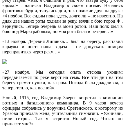
реку Нарев. «Как я счастлив и рад, что завтра буду у себя
«дома!» - написал Владимир в своем письме. Начались
фронтовые будни, тянулись дни, так похожие друг на друга:
«4 ноября. Все сидим пока здесь, долго ли – не известно. На
днях две наших роты ходили за реку, взяли с бою город Ф.,
вернулись. Теперь очередь за моей ротой. Наш полк был в
бою под Маркграбовым, но моя рота была в резерве…»
«13 ноября. Деревня Липянка… Был на берегу, расставил
караулы и пост: наша задача – не допускать немцам
переправиться через реку…»
«27 ноября. Мы сегодня опять отсюда уходим:
передвигаемся по реке верст на семь. Все эти дни на том
берегу гремят пушки, как гром. Погода была дождливая, а
теперь тепло, как весной».
Новый, 1915, год Владимир Зверев встретил в компании
ротных и батальонного командира. В 9 часов вечера
офицеры собрались у поручика Сретенского, к которому из
Уразова приехала жена, учительница гимназии. «Ужинали,
пили ситро… Так я встретил Новый год. Что-то он
принесет мне?»