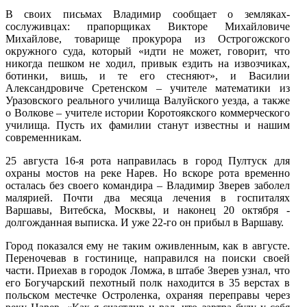
В своих письмах Владимир сообщает о земляках-
сослуживцах: прапорщиках Викторе Михайловиче
Михайлове, товарище прокурора из Острогожского
окружного суда, который «идти не может, говорит, что
никогда пешком не ходил, привык ездить на извозчиках,
ботинки, вишь, и те его стесняют», и Василии
Александровиче Сретенском – учителе математики из
Уразовского реального училища Валуйского уезда, а также
о Волкове – учителе истории Коротоякского коммерческого
училища. Пусть их фамилии станут известны и нашим
современникам.
25 августа 16-я рота направилась в город Пултуск для
охраны мостов на реке Нарев. Но вскоре рота временно
осталась без своего командира – Владимир Зверев заболел
малярией. Почти два месяца лечения в госпиталях
Варшавы, Витебска, Москвы, и наконец 20 октября -
долгожданная выписка. И уже 22-го он прибыл в Варшаву.
Город показался ему не таким оживленным, как в августе.
Переночевав в гостинице, направился на поиски своей
части. Приехав в городок Ломжа, в штабе Зверев узнал, что
его Богучарский пехотный полк находится в 35 верстах в
польском местечке Остроленка, охраняя переправы через