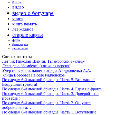
8 рота
видео
видео о богучаре
книга
книга память
лев жданов
старые карты
фото
фотография
целлюлита
Список контента
Летчик Николай Шенин. Таганрогский «след»
Легенда о "бомбере" (книжная версия)
Умер поисковик нашего отряда Андрющенко А.А.
Улица Воробьева в селе Радченское
По следам 6-й лыжной бригады. Часть 5. Внимание!
Воздушная тревога!
По следам 6-й лыжной бригады. Часть 4. Едем на фронт…
По следам 6-й лыжной бригады. Часть 3. Доверяй – но
проверяй!
По следам 6-й лыжной бригады. Часть 2. Он ушел
добровольцем…
По следам 6-й лыжной бригады. Часть 1. Вступление