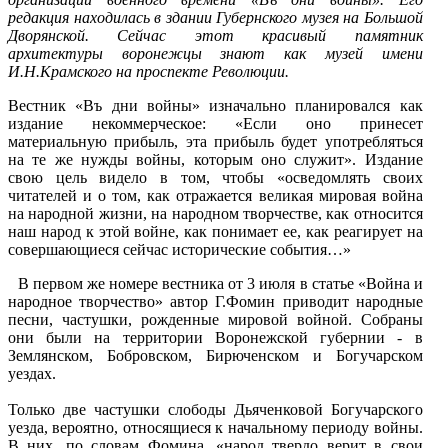
редакция находилась в здании Губернского музея на Большой
Дворянской. Сейчас этот красивый памятник
архитектуры воронежцы знают как музей имени
И.Н.Крамского на проспекте Революции.
Вестник «Въ дни войны» изначально планировался как
издание некоммерческое: «Если оно принесет
материальную прибыль, эта прибыль будет употребляться
на те же нужды войны, которым оно служит». Издание
свою цель видело в том, чтобы «осведомлять своих
читателей и о том, как отражается великая мировая война
на народной жизни, на народном творчестве, как относится
наш народ к этой войне, как понимает ее, как реагирует на
совершающиеся сейчас исторические события…»
В первом же номере вестника от 3 июля в статье «Война и
народное творчество» автор Г.Фомин приводит народные
песни, частушки, рожденные мировой войной. Собраны
они были на территории Воронежской губернии - в
Землянском, Бобровском, Бирюченском и Богучарском
уездах.
Только две частушки слободы Дьяченковой Богучарского
уезда, вероятно, относящиеся к начальному периоду войны.
В них, по словам Фомина, «народ твердо верит в свои