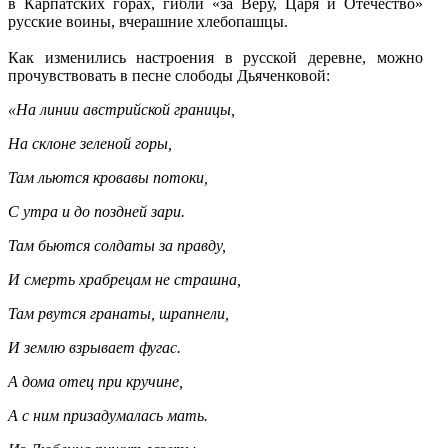
в Карпатских горах, гибли «за Веру, Царя и Отечество»
русские воины, вчерашние хлебопашцы.
Как изменились настроения в русской деревне, можно
прочувствовать в песне слободы Дьяченковой:
«На линии австрийской границы,
На склоне зеленой горы,
Там льются кровавы потоки,
С утра и до поздней зари.
Там бьются солдаты за правду,
И смерть храбрецам не страшна,
Там рвутся гранаты, шрапнели,
И землю взрывает фугас.
А дома отец при кручине,
А с ним призадумалась мать.