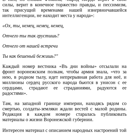
силы, верит в конечное торжество правды, и пессимизм,
так присущий временами нашей изнервничавшейся
интеллигенции, не находит места у народа»:
«Ох, ты, немец, немец, немец,
Отчего ты так грустишь?
Отчего от нашей встречи
Ты как бешеный бежишь?"
Каждый номер вестника «Въ дни войны» отсылали на
фронт воронежским полкам, чтобы армия знала, «что за
нею, в родном тылу, идет непрерывная работа для неё, и
миллионы сердец русского народа бьются в унисон с ее
сердцами, страдают ее страданиями, радуются ее
радостями».
Там, на западной границе империи, находясь рядом со
смертью, солдаты-земляки ждали вестей с малой родины.
Редакция в каждом номере старалась публиковать
материалы о жизни Воронежской губернии.
Интересен материал с описанием народных настроений той