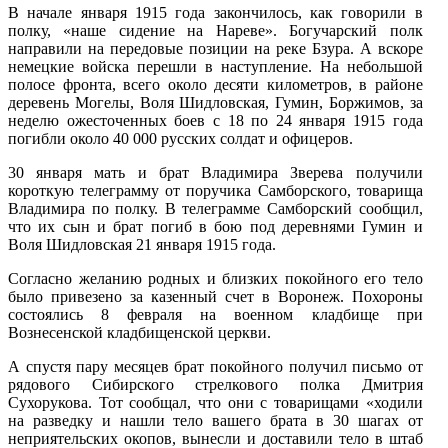
В начале января 1915 года закончилось, как говорили в
полку, «наше сидение на Нареве». Богучарский полк
направили на передовые позиции на реке Бзура. А вскоре
немецкие войска перешли в наступление. На небольшой
полосе фронта, всего около десяти километров, в районе
деревень Могелы, Воля Шидловская, Гумин, Боржимов, за
неделю ожесточенных боев с 18 по 24 января 1915 года
погибли около 40 000 русских солдат и офицеров.
30 января мать и брат Владимира Зверева получили
короткую телеграмму от поручика Самборского, товарища
Владимира по полку. В телеграмме Самборский сообщил,
что их сын и брат погиб в бою под деревнями Гумин и
Воля Шидловская 21 января 1915 года.
Согласно желанию родных и близких покойного его тело
было привезено за казенный счет в Воронеж. Похороны
состоялись 8 февраля на военном кладбище при
Вознесенской кладбищенской церкви.
А спустя пару месяцев брат покойного получил письмо от
рядового Сибирского стрелкового полка Дмитрия
Сухорукова. Тот сообщал, что они с товарищами «ходили
на разведку и нашли тело вашего брата в 30 шагах от
неприятельских окопов, вынесли и доставили тело в штаб