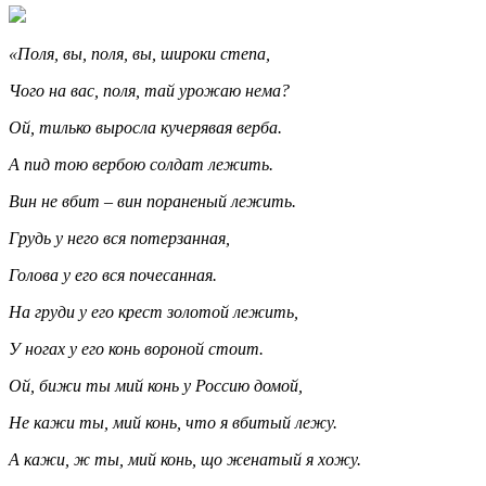
«Поля, вы, поля, вы, широки степа,
Чого на вас, поля, тай урожаю нема?
Ой, тилько выросла кучерявая верба.
А пид тою вербою солдат лежить.
Вин не вбит – вин пораненый лежить.
Грудь у него вся потерзанная,
Голова у его вся почесанная.
На груди у его крест золотой лежить,
У ногах у его конь вороной стоит.
Ой, бижи ты мий конь у Россию домой,
Не кажи ты, мий конь, что я вбитый лежу.
А кажи, ж ты, мий конь, що женатый я хожу.