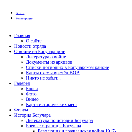
Войти
Регистрация
Главная
О сайте
Новости отряда
О войне на Богучарщине
Литература о войне
Документы из архивов
Списки погибших в Богучарском районе
Карты схемы времён ВОВ
Никто не забыт...
Галерея
Блоги
Фото
Видео
Карта исторических мест
Форум
История Богучара
Литература по истории Богучара
Боевые страницы Богучара
Революция и гражданская война 1917-