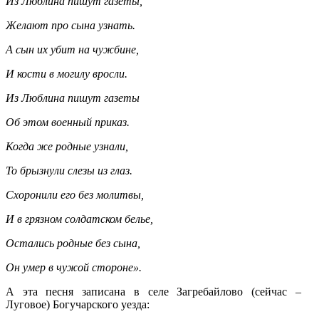
Из Люблина пишут газеты,
Желают про сына узнать.
А сын их убит на чужбине,
И кости в могилу вросли.
Из Люблина пишут газеты
Об этом военный приказ.
Когда же родные узнали,
То брызнули слезы из глаз.
Схоронили его без молитвы,
И в грязном солдатском белье,
Остались родные без сына,
Он умер в чужой стороне».
А эта песня записана в селе Загребайлово (сейчас –
Луговое) Богучарского уезда: