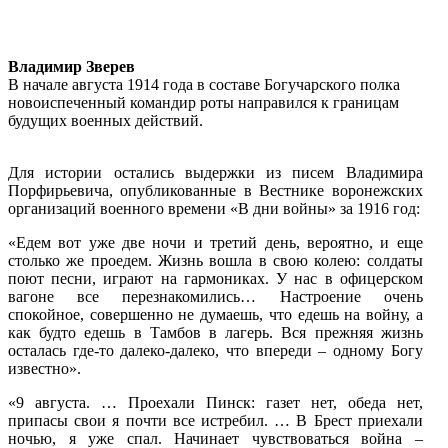
Владимир Зверев
В начале августа 1914 года в составе Богучарского полка
новоиспеченный командир роты направился к границам
будущих военных действий.
Для истории остались выдержки из писем Владимира
Порфирьевича, опубликованные в Вестнике воронежских
организаций военного времени «В дни войны» за 1916 год:
«Едем вот уже две ночи и третий день, вероятно, и еще
столько же проедем. Жизнь вошла в свою колею: солдаты
поют песни, играют на гармониках. У нас в офицерском
вагоне все перезнакомились… Настроение очень
спокойное, совершенно не думаешь, что едешь на войну, а
как будто едешь в Тамбов в лагерь. Вся прежняя жизнь
осталась где-то далеко-далеко, что впереди – одному Богу
известно».
«9 августа. … Проехали Пинск: газет нет, обеда нет,
припасы свои я почти все истребил. … В Брест приехали
ночью, я уже спал. Начинает чувствоваться война –