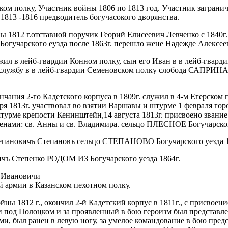
ом полку, Участник войны 1806 по 1813 год. Участник загранич
 1813 -1816 предводитель богучасокого дворянства.
 1812 г.отставной поручик Георий Елисеевич Левченко с 1840г
гучарского еузда после 1863г. перешло жене Надежде Алексее
ил в лейб-гвардии Конном полку, сын его Иван в в лейб-гварди
л службу в в лейб-гвардии Семеновском полку слобода САПРИНА
ончания 2-го Кадетского корпуса в 1809г. служил в 4-м Егерском
ря 1813г. участвовал во взятии Варшавы и штурме 1 февраля гор
штурме крепости Кенинштейн,14 августа 1813г. присвоено звание
денами: св. Анны и св. Владимира. сельцо ПЛЕСНОЕ Богучарског
тепановичъ Степановъ сельцо СТЕПАНОВО Богучарского уезда 1
ичъ Степенко РОДОМ ИЗ Богучарского уезда 1864г.
 Ивановичи
ой армии в Казанском пехотном полку.
йны 1812 г., окончил 2-й Кадетский корпус в 1811г., с присвое
ии под Полоцком и за проявленный в бою героизм был представл
и, был ранен в левую ногу, за умелое командование в бою пред