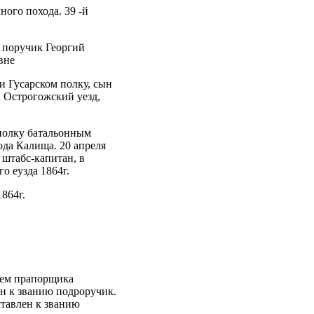
ного похода. 39 -й
. поручик Георгий
вне
и Гусарском полку, сын
 Острогожский уезд,
 полку батальонным
ода Калища. 20 апреля
 штабс-капитан, в
о еузда 1864г.
864г.
нием прапорщика
ен к званию подроручик.
ставлен к званию