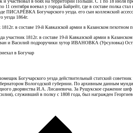
лк и участвовал в боях на территории Польши. С 1 по 18 июля п
по 11 сентября воевал у города Байрейт, где в составе полка ста
боде ПИСАРЁВКА Богучарского уезда. его сын коллежский ассес
 уезда 1864г.
 1812г. в составе 19-й Кавказской армии в Казанском пехотном п
да участник 1812г. в составе 19-й Кавказской армии в Казанском
я Иван и Василий подроручики хутор ИВАНОВКА (Урсуловка) Остр
риехал в Богучар
мещик Богучарского уезда действительный статский советник 
бернатором Вологодской губернии. По архивным данным мунди
ездного дворянства И.А. Лисаневича. За Рущукское сражение шеф
илия), служивший в полку с 1808 года, был награжден Георгиев