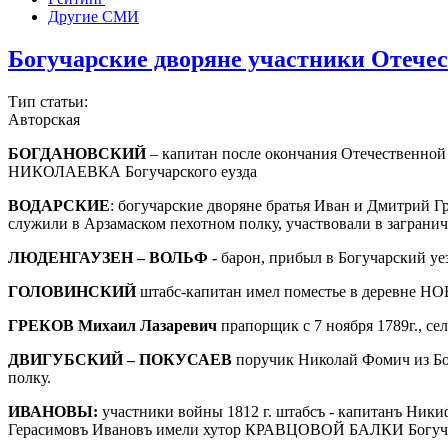
Другие СМИ
Богучарские дворяне участники Отечес
Тип статьи:
Авторская
БОГДАНОВСКИЙ
– капитан после окончания Отечественной
НИКОЛАЕВКА Богучарского еузда
ВОДАРСКИЕ
: богучарские дворяне братья Иван и Дмитрий Гр
служили в Арзамаском пехотном полку, участвовали в загранич
ЛЮДЕНГАУЗЕН – ВОЛЬФ -
барон, прибыл в Богучарский уе
ГОЛОВИНСКИЙ
штабс-капитан имел поместье в деревне НО
ГРЕКОВ Михаил Лазаревич
прапорщик с 7 ноября 1789г., с
ДВИГУБСКИЙ – ПОКУСАЕВ
поручик Николай Фомич из Бог
полку.
ИВАНОВЫ:
участники войны 1812 г. штабсъ - капитанъ Ник
Герасимовъ Ивановъ имели хутор КРАВЦОВОЙ БАЛКИ Богуча