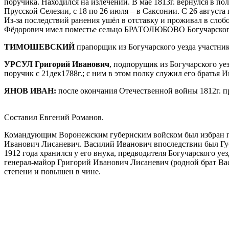
поручика. Находился на излечении. В мае 1813г. вернулся в по
Прусской Селезии, с 18 по 26 июля – в Саксонии. С 26 августа 
Из-за последствий ранения ушёл в отставку и проживал в сло
Фёдорович имел поместье сельцо БРАТОЛЮБОВО Богучарского
ТИМОШЕВСКИЙ
прапорщик из Богучарского уезда участник
УРСУЛ Григорий Иванович
, подпорущик из Богучарского уез
поручик с 21дек1788г.; с ним в этом полку служил его брать
ЯНОВ ИВАН:
после окончания Отечественной войны 1812г. п
Составил Евгений Романов.
Командующим Воронежским губернским войском был избран по
Иванович Лисаневич. Василий Иванович впоследствии был Гу
1912 года хранился у его внука, предводителя Богучарского у
генерал-майор Григорий Иванович Лисаневич (родной брат Вас
степени и повышен в чине.