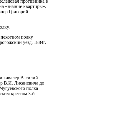
реследовал противника в
л на «зимние квартиры».
онер Григорий
олку.
 пехотном полку,
огожский уезд, 1884г.
и кавалер Василий
р В.И. Лисаневича до
 Чугуевского полка
ским крестом 3-й