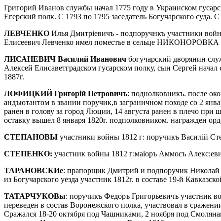
Григорий Иванов службы начал 1775 году в Украинском гусарск
Егерский полк. С 1793 по 1795 заседатель Богучарского суда. С
ЛЕВЧЕНКО
Илья Дмитріевичъ - подпоручнкъ участники войны
Елисеевич Левченко имел поместье в сельце НИКОНОРОВКА Бо
ЛИСАНЕВИЧ Василий Иванович
богучарский дворянин служ
Алексей Елисаветградском гусарском полку, сын Сергей нача
1887г.
ЛОФИЦКИЙ Григорій Петровичъ
: поднолковникъ. после ок
андъютантом в звании поручик,в заграничном походе со 2 янва
ранен в голову за город Люции, 14 августа ранен в плечо при 
оставку вышел 8 января 1820г. подполковником. награжден ор
СТЕПАНОВЫ
участники войны 1812 г: поручикъ Василій С
СТЕПЕНКО:
участник войны 1812 г:маіоръ Аммосъ Алекс;ев
ТАРАНОВСКИе
: прапорщик Дмитрий и подпоручик Николай
из Богучарского уезда участник 1812г. в составе 19-й Кавказск
ТАТАРЧУКОВы
: поручикъ Федоръ Григорьевичъ участник во
переведен в состав Воронежского полка, участвовал в сражен
Сражался 18-20 октября под Чашниками, 2 ноября под Смолянам