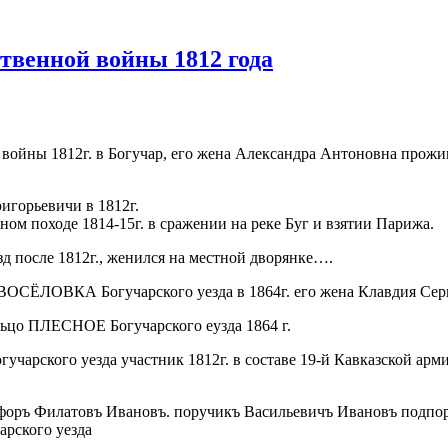
твенной войны 1812 года
 войны 1812г. в Богучар, его жена Александра Антоновна прожи
игорьевичи в 1812г.
ном походе 1814-15г. в сражении на реке Буг и взятии Парижа.
зд после 1812г., женился на местной дворянке….
ВОСЁЛОВКА Богучарского уезда в 1864г. его жена Клавдия Сер
ельцо ПЛЕСНОЕ Богучарского еузда 1864 г.
учарского уезда участник 1812г. в составе 19-й Кавказской арм
ифоръ Филатовъ Ивановъ. поручикъ Васильевичъ Ивановъ подпо
рского уезда