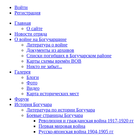
Войти
Регистрация
Главная
О сайте
Новости отряда
О войне на Богучарщине
Литература о войне
Документы из архивов
Списки погибших в Богучарском районе
Карты схемы времён ВОВ
Никто не забыт...
Галерея
Блоги
Фото
Видео
Карта исторических мест
Форум
История Богучара
Литература по истории Богучара
Боевые страницы Богучара
Революция и гражданская война 1917-1920 гг
Первая мировая война
Русско-японская война 1904-1905 гг