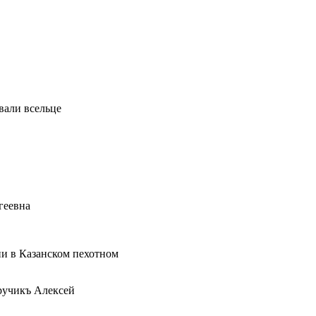
вали всельце
геевна
ии в Казанском пехотном
ручикъ Алексей