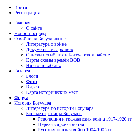
Войти
Регистрация
Главная
О сайте
Новости отряда
О войне на Богучарщине
Литература о войне
Документы из архивов
Списки погибших в Богучарском районе
Карты схемы времён ВОВ
Никто не забыт...
Галерея
Блоги
Фото
Видео
Карта исторических мест
Форум
История Богучара
Литература по истории Богучара
Боевые страницы Богучара
Революция и гражданская война 1917-1920 гг
Первая мировая война
Русско-японская война 1904-1905 гг