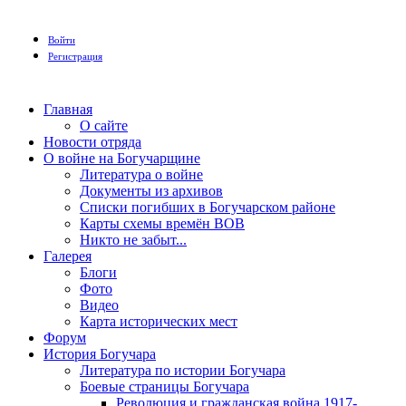
Войти
Регистрация
Главная
О сайте
Новости отряда
О войне на Богучарщине
Литература о войне
Документы из архивов
Списки погибших в Богучарском районе
Карты схемы времён ВОВ
Никто не забыт...
Галерея
Блоги
Фото
Видео
Карта исторических мест
Форум
История Богучара
Литература по истории Богучара
Боевые страницы Богучара
Революция и гражданская война 1917-