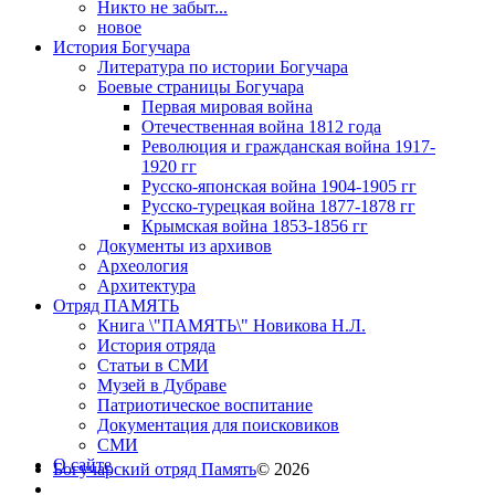
Никто не забыт...
новое
История Богучара
Литература по истории Богучара
Боевые страницы Богучара
Первая мировая война
Отечественная война 1812 года
Революция и гражданская война 1917-
1920 гг
Русско-японская война 1904-1905 гг
Русско-турецкая война 1877-1878 гг
Крымская война 1853-1856 гг
Документы из архивов
Археология
Архитектура
Отряд ПАМЯТЬ
Книга \"ПАМЯТЬ\" Новикова Н.Л.
История отряда
Статьи в СМИ
Музей в Дубраве
Патриотическое воспитание
Документация для поисковиков
СМИ
О сайте
Богучарский отряд Память
© 2026