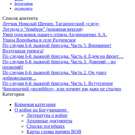
фотография
целлюлита
Список контента
Летчик Николай Шенин. Таганрогский «след»
Легенда о "бомбере" (книжная версия)
Умер поисковик нашего отряда Андрющенко А.А.
Улица Воробьева в селе Радченское
По следам 6-й лыжной бригады. Часть 5. Внимание!
Воздушная тревога!
По следам 6-й лыжной бригады. Часть 4. Едем на фронт…
По следам 6-й лыжной бригады. Часть 3. Доверяй – но
проверяй!
По следам 6-й лыжной бригады. Часть 2. Он ушел
добровольцем…
По следам 6-й лыжной бригады. Часть 1. Вступление
Чиновничий «волейбол», или почему им даже не стыдно
Категории
Корневая категория
О войне на Богучарщине_
Литература о войне
Архивные документы
Списки погибших
Карты схемы времен ВОВ