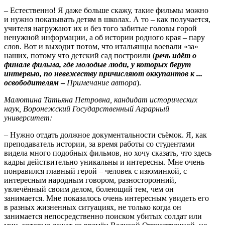
– Естественно! Я даже больше скажу, такие фильмы можно
и нужно показывать детям в школах. А то – как получается,
учителя нагружают их и без того забитые головы горой
ненужной информации, а об истории родного края – пару
слов. Вот и выходит потом, что итальянцы воевали «за»
наших, потому что детский сад построили (
речь идёт о
финале фильма, где молодые люди, у которых берут
интервью, по невежеству причисляют оккупантов к ...
освободителям
–
Примечание автора
).
Малютина Татьяна Петровна, кандидат исторических
наук, Воронежский Государственный Аграрный
университет:
– Нужно отдать должное документальности съёмок. Я, как
преподаватель истории, за время работы со студентами
видела много подобных фильмов, но хочу сказать, что здесь
кадры действительно уникальны и интересны. Мне очень
понравился главный герой – человек с изюминкой, с
интересным народным говором, разносторонний,
увлечённый своим делом, болеющий тем, чем он
занимается. Мне показалось очень интересным увидеть его
в разных жизненных ситуациях, не только когда он
занимается непосредственно поиском убитых солдат или