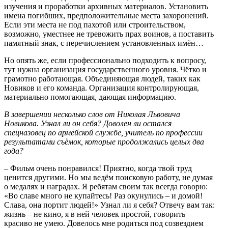
изучения и проработки архивных материалов. Установить
имена погибших, предположительные места захоронений.
Если эти места не под пахотой или строительством,
возможно, уместнее не тревожить прах воинов, а поставить
памятный знак, с перечислением установленных имён…
Но опять же, если профессионально подходить к вопросу,
тут нужна организация государственного уровня. Чётко и
грамотно работающая. Объединяющая людей, таких как
Новиков и его команда. Организация контролирующая,
материально помогающая, дающая информацию.
В завершении несколько слов от Николая Львовича
Новикова. Узнал ли он себя? Доволен ли остался
спецназовец по армейской службе, учитель по профессии
результатами съёмок, которые продолжались целых два
года?
– Фильм очень понравился! Приятно, когда твой труд
ценится другими. Но мы ведём поисковую работу, не думая
о медалях и наградах. Я ребятам своим так всегда говорю:
«Во славе много не купайтесь! Раз окунулись – и домой!
Слава, она портит людей!» Узнал ли я себя? Отвечу вам так:
жизнь – не кино, я в ней человек простой, говорить
красиво не умею. Довелось мне родиться под созвездием