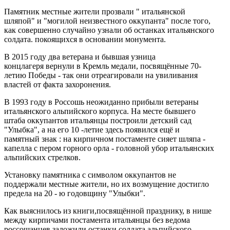
Памятник местные жители прозвали " итальянской
шляпой" и "могилой неизвестного оккупанта" после того,
как совершенно случайно узнали об останках итальянского
солдата. покоящихся в основании монумента.
В 2015 году два ветерана и бывшая узница
концлагеря вернули в Кремль медали, посвящённые 70-
летию Победы - так они отреагировали на увиливания
властей от факта захоронения.
В 1993 году в Россошь неожиданно прибыли ветераны
итальянского альпийского корпуса. На месте бывшего
штаба оккупантов итальянцы построили детский сад
"Улыбка", а на его 10 -летие здесь появился ещё и
памятный знак : на кирпичном постаменте сияет шляпа -
капелла с пером горного орла - головной убор итальянских
альпийских стрелков.
Установку памятника с символом оккупантов не
поддержали местные жители, но их возмущение достигло
предела на 20 - ю годовщину "Улыбки".
Как выяснилось из книги,посвящённой празднику, в нише
между кирпичами постамента итальянцы без ведома
россошанцев заложили останки солдата альпийского