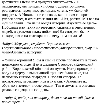
достижения цели нам придётся уничтожить 250
миллионов, мы придём к победе». Директор школы
растерялась перед иностранцами, хотела, уж было, её
подарить. А Новиков не спасовал, как он сам говорит,
упёрся рогом, и открыто заявил им: «Нет, ребята! Мы вас на
Дон не звали. Это наша общая история. Изучайте её здесь».
Побольше нам таких интересных, сильных и энергичных
людей, и фильмов таких побольше! Да смотреть бы их
каждодневно на телеэкране по ведущим каналам!
Андрей Меркулов, студент Воронежского
Государственного Педагогического университета, будущий
преподаватель истории:
– Фильм хороший! Я бы и сам не прочь поработать в таком
поисковом отряде. Нам в Дальнем Стояново (Каменский
район Воронежской области) он нужен. Когда проводили
воду на ферму, в выкопанной траншее были найдены
несколько ящиков снарядов. Вызвали сапёров. Те
посмотрели, переглянулись и сказали: «Закопайте их
обратно в землю», после уехали. Так и лежат эти опасные
ржавые снаряды по сей день.
– Андрей, тебе, как историку, было полезно такой фильм
посмотреть?