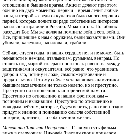
отношении к бывшим врагам. Акцент делают при этом
обычно на двух моментах: первый – время лечит любые
раны, и второй – среди оккупантов было много хороших
парней, которых политики ради собственных интересов
насильно отправили в Россию. Может и так. Погибших
рассудит Бог. Мы же должны помнить: война есть война.
Все, пришедшие к нам с оружием, были захватчиками. Они
убивали, калечили, насиловали, грабили…
Сейчас, спустя годы, в наших сердцах нет и не может быть
ненависти к немцам, итальянцам, румынам, венграм. Но
ставить под маркой толерантности знак равенства между
защитниками и оккупантами, всё равно, что уравнивать
добро и зло, истину и ложь, самопожертвование и
предательство. Потому сейчас устанавливать памятники
бывшим захватчикам не только нелепо, но и преступно.
Преступно по отношению к исторической памяти.
Преступно по отношению к нашим фронтовикам –
погибшим и выжившим. Преступно по отношению к
молодым ребятам, которые, будем верить, рано или поздно
придут к знанию и пониманию смысла собственной
истории, а, значит, – и собственной жизни.
Малютина Татьяна Петровна:
– Главную суть фильма
вижу в следующем. Николай Львович своим примером