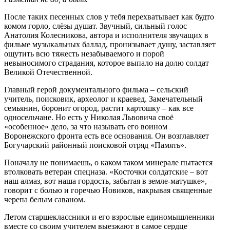
После таких песенных слов у тебя перехватывает как будто
комом горло, слёзы душат. Звучный, сильный голос
Анатолия Колесникова, автора и исполнителя звучащих в
фильме музыкальных баллад, пронизывает душу, заставляет
ощутить всю тяжесть незабываемого и порой
невыносимого страдания, которое выпало на долю солдат
Великой Отечественной.
Главный герой документального фильма – сельский
учитель, поисковик, археолог и краевед. Замечательный
семьянин, боронит огород, растит картошку – как все
односельчане. Но есть у Николая Львовича своё
«особенное» дело, за что называть его воином
Воронежского фронта есть все основания. Он возглавляет
Богучарский районный поисковой отряд «Память».
Поначалу не понимаешь, о каком таком минерале пытается
втолковать ветеран спецназа. «Косточки солдатские – вот
наш алмаз, вот наша гордость, забытая в земле-матушке», –
говорит с болью и горечью Новиков, накрывая священные
черепа белым саваном.
Летом старшеклассники и его взрослые единомышленники
вместе со своим учителем выезжают в самое сердце