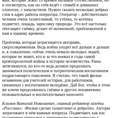
мин, которые лежат со времён Великой Отечественной, но
и посмотреть, как он себя ведёт с семьёй в домашних
хлопотах, с начальством. Нужно сказать несколько добрых
слов в адрес работы оператора. Оператор – действительно
человек очень талантливый, то утёнка, то котёнка
подметит, лошадь, зарисовку природы. Это всё настолько
обогащает съёмку, делает её жизненной, приближенной к
нам и нашему времени.
Проблема, которая затрагивается авторами,
сверхсовременная. Ведь война уходит всё дальше и дальше
и, к сожалению, сейчас очень немало молодых людей,
которые не знают, кто и за что воевал в годы самой
кровопролитной войны в истории человечества. Раны
затягиваются, но кто-то ведь должен продолжать
заниматься политическим и патриотическим воспитанием
подрастающего поколения. Я считаю, что такой фильм
незаменим для учителей истории, для работников,
связанных с воспитанием молодёжи. Дай Бог, чтобы в этом
же ключе продолжались съёмки и других ненавязчиво
познавательных и воспитательных кинолент.
Климов Виталий Николаевич, главный редактор газеты
«Россошь»:
-Фильм сделан талантливо и добротно. Авторы
затрагивают в нём важные вопросы. Подмечают, как нас
постепенно приучают к терпимости-толерантности в