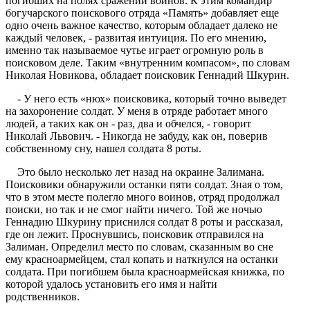
погибших на полях сражений воинов. К этим командир
богучарского поискового отряда «Память» добавляет еще
одно очень важное качество, которым обладает далеко не
каждый человек, - развитая интуиция. По его мнению,
именно так называемое чутье играет огромную роль в
поисковом деле. Таким «внутренним компасом», по словам
Николая Новикова, обладает поисковик Геннадий Шкурин.
- У него есть «нюх» поисковика, который точно выведет
на захоронение солдат. У меня в отряде работает много
людей, а таких как он - раз, два и обчелся, - говорит
Николай Львович. - Никогда не забуду, как он, поверив
собственному сну, нашел солдата 8 роты.
Это было несколько лет назад на окраине Залимана.
Поисковики обнаружили останки пяти солдат. Зная о том,
что в этом месте полегло много воинов, отряд продолжал
поиски, но так и не смог найти ничего. Той же ночью
Геннадию Шкурину приснился солдат 8 роты и рассказал,
где он лежит. Проснувшись, поисковик отправился на
Залиман. Определил место по словам, сказанным во сне
ему красноармейцем, стал копать и наткнулся на останки
солдата. При погибшем была красноармейская книжка, по
которой удалось установить его имя и найти
родственников.