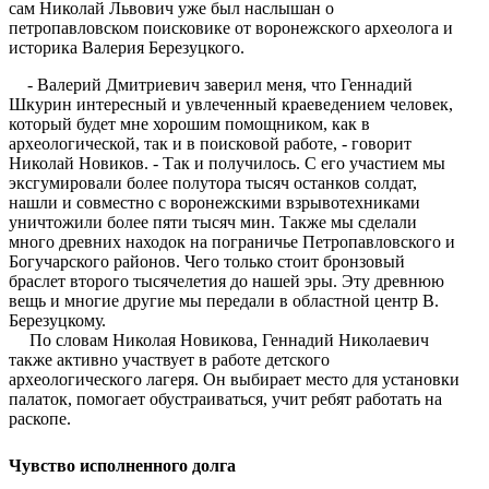
сам Николай Львович уже был наслышан о
петропавловском поисковике от воронежского археолога и
историка Валерия Березуцкого.
-
Валерий Дмитриевич заверил меня, что Геннадий
Шкурин интересный и увлеченный краеведением человек,
который будет мне хорошим помощником, как в
археологической, так и в поисковой работе, - говорит
Николай Новиков. - Так и получилось. С его участием мы
эксгумировали более полутора тысяч останков солдат,
нашли и совместно с воронежскими взрывотехниками
уничтожили более пяти тысяч мин. Также мы сделали
много древних находок на пограничье Петропавловского и
Богучарского районов. Чего только стоит бронзовый
браслет второго тысячелетия до нашей эры. Эту древнюю
вещь и многие другие мы передали в областной центр В.
Березуцкому.
По словам Николая Новикова, Геннадий Николаевич
также активно участвует в работе детского
археологического лагеря. Он выбирает место для установки
палаток, помогает обустраиваться, учит ребят работать на
раскопе.
Чувство исполненного долга