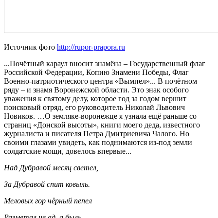
Источник фото
http://rupor-prapora.ru
...Почётный караул вносит знамёна – Государственный флаг
Российской Федерации, Копию Знамени Победы, Флаг
Военно-патриотического центра «Вымпел»... В почётном
ряду – и знамя Воронежской области. Это знак особого
уважения к святому делу, которое год за годом вершит
поисковый отряд, его руководитель Николай Львович
Новиков. …О земляке-воронежце я узнала ещё раньше со
страниц «Донской высоты», книги моего деда, известного
журналиста и писателя Петра Дмитриевича Чалого. Но
своими глазами увидеть, как поднимаются из-под земли
солдатские мощи, довелось впервые...
Над Дубравой месяц светел,
За Дубравой спит ковыль.
Меловых гор чёрный пепел
Разметал не ад, а быль.