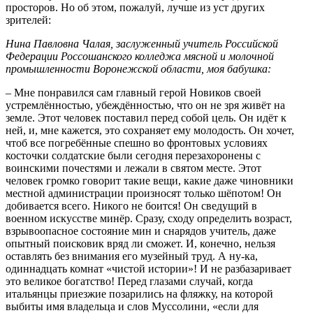
просторов. Но об этом, пожалуй, лучше из уст других
зрителей:
Нина Павловна Чалая, заслуженный учитель Российской
Федерации Россошанского колледжа мясной и молочной
промышленности Воронежской области, моя бабушка:
– Мне понравился сам главный герой Новиков своей
устремлённостью, убеждённостью, что он не зря живёт на
земле. Этот человек поставил перед собой цель. Он идёт к
ней, и, мне кажется, это сохраняет ему молодость. Он хочет,
чтоб все погребённые спешно во фронтовых условиях
косточки солдатские были сегодня перезахоронены с
воинскими почестями и лежали в святом месте. Этот
человек громко говорит такие вещи, какие даже чиновники
местной администрации произносят только шёпотом! Он
добивается всего. Никого не боится! Он сведущий в
военном искусстве минёр. Сразу, сходу определить возраст,
взрывоопасное состояние мин и снарядов учитель, даже
опытный поисковик вряд ли сможет. И, конечно, нельзя
оставлять без внимания его музейный труд. А ну-ка,
одиннадцать комнат «чистой истории»! И не разбазаривает
это великое богатство! Перед глазами случай, когда
итальянцы приезжие позарились на фляжку, на которой
выбиты имя владельца и слов Муссолини, «если для