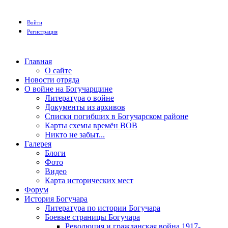
Войти
Регистрация
Главная
О сайте
Новости отряда
О войне на Богучарщине
Литература о войне
Документы из архивов
Списки погибших в Богучарском районе
Карты схемы времён ВОВ
Никто не забыт...
Галерея
Блоги
Фото
Видео
Карта исторических мест
Форум
История Богучара
Литература по истории Богучара
Боевые страницы Богучара
Революция и гражданская война 1917-