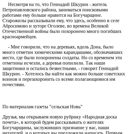
Несмотря на то, что Геннадий Шкурин - житель
Петропавловского района, заниматься поисковыми
работами ему больше нравится на Богучарщине.
Старожилы рассказывали ему, что здесь, особенно в селе
Абросимово и хуторе Оголеве, во времена Великой
Отечественной войны было похоронено много погибших
красноармейцев.
- Мне говорили, что на деревьях, вдоль Дона, было
много отметин химическими карандашами, обозначавших
место, где были похоронены солдаты. Но со временем эти
отметины исчезли, а деревья попилили. Так наши
защитники и остались безвестными, - говорит Геннадий
Шкурин. - Хотелось бы найти как можно больше советских
воинов и перезахоронить со всеми полагающимися им
почестями.
По материалам газеты "сельская Новь"
Друзья, мы открываем новую рубрику «Народная доска
почета», в которой будем рассказывать о жителях
Богучарщины, заслуживших признание у вас, наши
читателей, и о которых вы предложили написать. Первым,