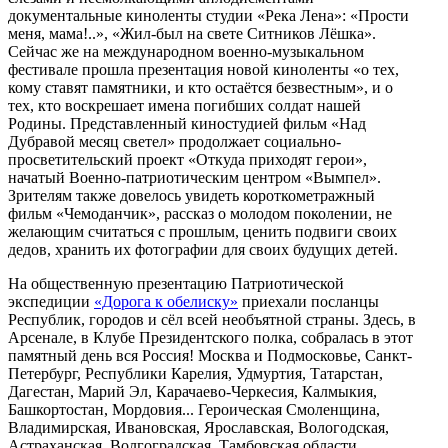
документальные киноленты студии «Река Лена»: «Прости
меня, мама!..», «Жил-был на свете Ситников Лёшка».
Сейчас же на международном военно-музыкальном
фестивале прошла презентация новой киноленты «о тех,
кому ставят памятники, и кто остаётся безвестным», и о
тех, кто воскрешает имена погибших солдат нашей
Родины. Представленный киностудией фильм «Над
Дубравой месяц светел» продолжает социально-
просветительский проект «Откуда приходят герои»,
начатый Военно-патриотическим центром «Вымпел».
Зрителям также довелось увидеть короткометражный
фильм «Чемоданчик», рассказ о молодом поколении, не
желающим считаться с прошлым, ценить подвиги своих
дедов, хранить их фотографии для своих будущих детей.
На общественную презентацию Патриотической
экспедиции
«Дорога к обелиску»
приехали посланцы
Республик, городов и сёл всей необъятной страны. Здесь, в
Арсенале, в Клубе Президентского полка, собралась в этот
памятный день вся Россия! Москва и Подмосковье, Санкт-
Петербург, Республики Карелия, Удмуртия, Татарстан,
Дагестан, Марий Эл, Карачаево-Черкесия, Калмыкия,
Башкортостан, Мордовия... Героическая Смоленщина,
Владимирская, Ивановская, Ярославская, Вологодская,
Астраханская, Волгоградская, Тамбовская области,