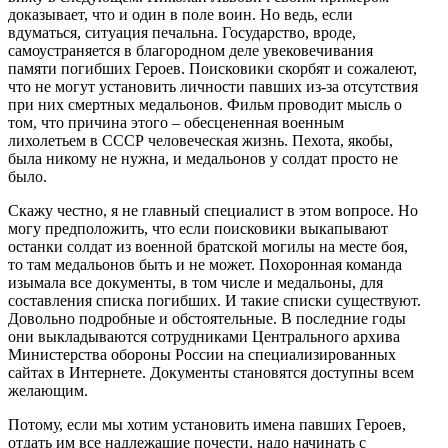
доказывает, что и один в поле воин. Но ведь, если
вдуматься, ситуация печальна. Государство, вроде,
самоустраняется в благородном деле увековечивания
памяти погибших Героев. Поисковики скорбят и сожалеют,
что не могут установить личности павших из-за отсутствия
при них смертных медальонов. Фильм проводит мысль о
том, что причина этого – обесцененная военным
лихолетьем в СССР человеческая жизнь. Пехота, якобы,
была никому не нужна, и медальонов у солдат просто не
было.
Скажу честно, я не главный специалист в этом вопросе. Но
могу предположить, что если поисковики выкапывают
останки солдат из военной братской могилы на месте боя,
то там медальонов быть и не может. Похоронная команда
изымала все документы, в том числе и медальоны, для
составления списка погибших. И такие списки существуют.
Довольно подробные и обстоятельные. В последние годы
они выкладываются сотрудниками Центрального архива
Министерства обороны России на специализированных
сайтах в Интернете. Документы становятся доступны всем
желающим.
Потому, если мы хотим установить имена павших Героев,
отдать им все надлежащие почести, надо начинать с