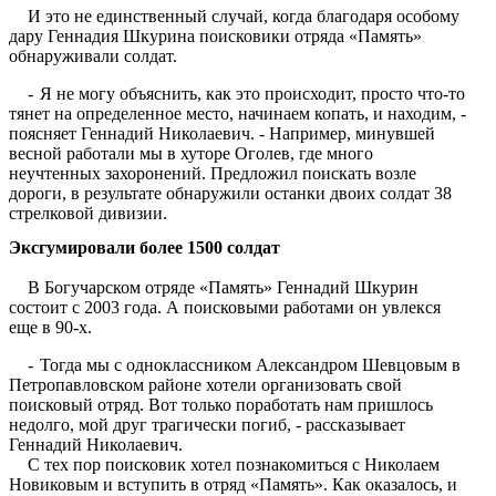
И это не единственный случай, когда благодаря особому
дару Геннадия Шкурина поисковики отряда «Память»
обнаруживали солдат.
-
Я не могу объяснить, как это происходит, просто что-то
тянет на определенное место, начинаем копать, и находим, -
поясняет Геннадий Николаевич. - Например, минувшей
весной работали мы в хуторе Оголев, где много
неучтенных захоронений. Предложил поискать возле
дороги, в результате обнаружили останки двоих солдат 38
стрелковой дивизии.
Эксгумировали более 1500 солдат
В Богучарском отряде «Память» Геннадий Шкурин
состоит с 2003 года. А поисковыми работами он увлекся
еще в 90-х.
-
Тогда мы с одноклассником Александром Шевцовым в
Петропавловском районе хотели организовать свой
поисковый отряд. Вот только поработать нам пришлось
недолго, мой друг трагически погиб, - рассказывает
Геннадий Николаевич.
С тех пор поисковик хотел познакомиться с Николаем
Новиковым и вступить в отряд «Память». Как оказалось, и