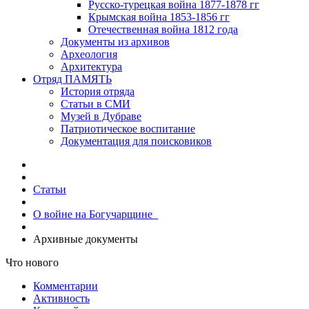
Русско-турецкая война 1877-1878 гг
Крымская война 1853-1856 гг
Отечественная война 1812 года
Документы из архивов
Археология
Архитектура
Отряд ПАМЯТЬ
История отряда
Статьи в СМИ
Музей в Дубраве
Патриотическое воспитание
Документация для поисковиков
Статьи
О войне на Богучарщине_
Архивные документы
Что нового
Комментарии
Активность