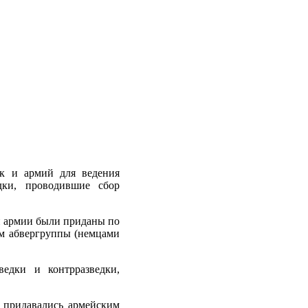
к и армий для ведения
дки, проводившие сбор
й армии были приданы по
ам абвергруппы (немцами
едки и контрразведки,
 придавались армейским