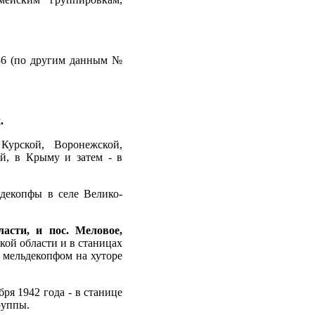
236 (по другим данным №
.
Курской, Воронежской,
ей, в Крыму и затем - в
ьдекопфы в селе Велико-
асти, и пос. Меловое,
кой области и в станицах
с мельдекопфом на хуторе
ря 1942 года - в станице
руппы.