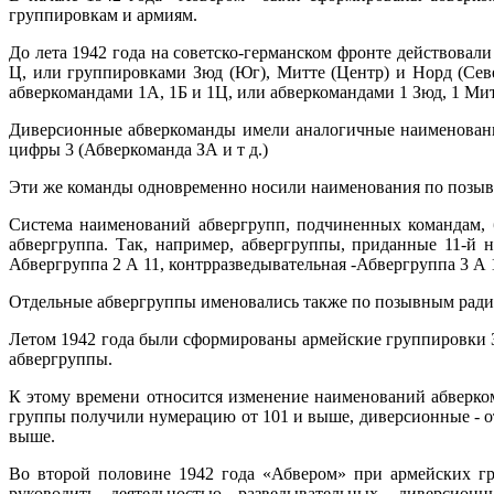
группировкам и армиям.
До лета 1942 года на советско-германском фронте действова
Ц, или группировками Зюд (Юг), Митте (Центр) и Норд (Сев
абверкомандами 1А, 1Б и 1Ц, или абверкомандами 1 Зюд, 1 Мит
Диверсионные абверкоманды имели аналогичные наименования
цифры 3 (Абверкоманда ЗА и т д.)
Эти же команды одновременно носили наименования по позывн
Система наименований абвергрупп, подчиненных командам, 
абвергруппа. Так, например, абвергруппы, приданные 11-й н
Абвергруппа 2 А 11, контрразведывательная -Абвергруппа 3 А 11
Отдельные абвергруппы именовались также по позывным радиос
Летом 1942 года были сформированы армейские группировки 
абвергруппы.
К этому времени относится изменение наименований абверком
группы получили нумерацию от 101 и выше, диверсионные - от 
выше.
Во второй половине 1942 года «Абвером» при армейских г
руководить деятельностью разведывательных, диверсион