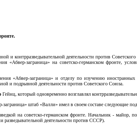
фронте.
нной и контрразведывательной деятельности против Советского 
ния «Абвер-заграница» на советско-германском фронте, усло
ления «Абвер-заграница» и отделу по изучению иностранны
льной и подрывной деятельности против Советского Союза.
р
Гейнц, который одновременно возглавлял контрразведывательн
р-заграница» штаб «Валли» имел в своем составе следующие под
зведкой на советско-германском фронте. Начальник - майор, 
ии разведывательной деятельности против СССР).