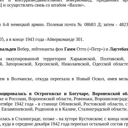
 и осуществлять связь со штабом «Валли».
и 6-й немецкой армии. Полевая почта № 08683 Д; затем - 48
, а в конце 1943 года -Абверкоманде 301.
вальден
Вебер, лейтенанты фон
Гамм
Отто («Петр») и
Лаутебах
а оккупированной территории Харьковской, Полтавской, 
й, Запорожской, Херсонской, Николаевской, Одесской област
тем в Волчанске, откуда переехала в Новый Оскол, имея мел
оцировалась в Острогожске и Богучаре, Воронежской обл
ке и Россоши, Воронежской области, Ровеньки, Ворошиловградс
нтябре 1942 года - в станице Обливской, Ростовской области, 
, Евлампиевский, Родионов и в Калаче, Сталинградской области.
лась в Сталинграде, позже - на хуторе Кустовском; с конца нояб
куда в середине декабря 1942 года переехал остальной состав г