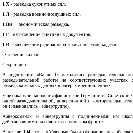
1 X
- разведка сухопутных сил,
1 Л
- разведка военно-воздушных сил,
1 Ви
— экономическая разведка,
1 Г
- изготовление фиктивных документов,
1 И
- обеспечение радиоаппаратурой, шифрами, кодами.
Отделение кадров.
Секретариат.
В подчинении «Валли 1» находились разведывательные к
разведывательной работы на соответствующих участках
разведывательных данных в лагерях военнопленных
Еще накануне нападения фашистской Германии на Советский С
одной разведывательной, диверсионной и контрразведывател
они именовались - абвертруппс).
Абверкоманды и абвергруппы с подчиненными им школа
действовавшими на советско-германском фронте.
В начале 1942 года «Абвером» были сформированы абверком