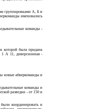
ми группировками А, Б и
бверкоманды именовались
ведывательные команды -
 к которой была придана
 1 А 11, диверсионная -
ны новые абверкоманды и
ведывательные команды и
ской разведки - от 150 и
 были координировать и
мейским группировкам,