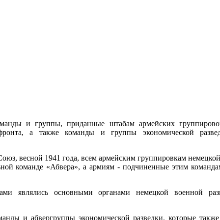
оманды и группы, приданные штабам армейских группирово
 фронта, а также команды и группы экономической разве
оюз, весной 1941 года, всем армейским группировкам немецко
ьной команде «Абвера», а армиям - подчиненные этим команд
ми являлись основными органами немецкой военной разв
анды и абвергруппы экономической разведки, которые также