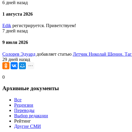
6 дней назад
1 августа 2026
Edik
регистрируется. Приветствуем!
7 дней назад
9 июля 2026
Солорев Эдуард
добавляет статью
Летчик Николай Шенин. Таг
29 дней назад
0
Архивные документы
Все
Рецензии
Переводы
Выбор редакции
Рейтинг
Другие СМИ