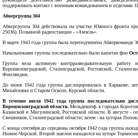
поддерживать контакт с военным командованием и отделами 1Ц
Абвергруппа 304
Абвергруппа 304 действовала на участке Южного фронта пр
25036). Позывной радиостанции - «Амзель».
В марте 1943 года группа была переподчинена Абверкоманде 305
Начальниками группы последовательно были капитан фон
Ост
Группа вела активную контрразведывательную работу н
Ворошиловградской, Сталинградской, Ростовской, Сталинско
Финляндии.
До июня 1942 года группа дислоцировалась в Харькове, за
Михайловке и Старом Осколе, Курской области.
В течение июля 1942 года группа последовательно дисл
Ворошиловградской области.
Мельдекопф. в городах Коротоя
Казанской и Мигулинской, Ростовской области. В августе - се
Свешников, Сталинградской области; затем - на хуторах Попов
С конца сентября до середины октября 1942 года группа находи
Нижне-Чирской. Второй эшелон находился на хуторе Тормосин, 