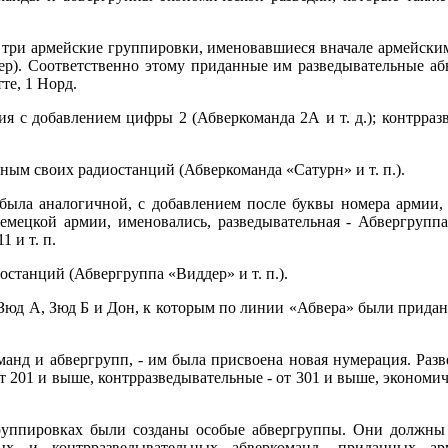
ли три армейские группировки, именовавшиеся вначале армейски
ер). Соответственно этому приданные им разведывательные а
те, 1 Норд.
 с добавлением цифры 2 (Абверкоманда 2А и т. д.); контрраз
ым своих радиостанций (Абверкоманда «Сатурн» и т. п.).
была аналогичной, с добавлением после буквы номера армии,
емецкой армии, именовались, разведывательная - Абвергруппа
 и т. п.
танций (Абвергруппа «Виддер» и т. п.).
Зюд А, Зюд Б и Дон, к которым по линии «Абвера» были прида
анд и абвергрупп, - им была присвоена новая нумерация. Раз
201 и выше, контрразведывательные - от 301 и выше, экономиче
руппировках были созданы особые абвергруппы. Они должны
ных и контрразведывательных абверкоманд, приданных ар