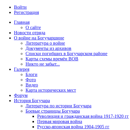
Войти
Регистрация
Главная
О сайте
Новости отряда
О войне на Богучарщине
Литература о войне
Документы из архивов
Списки погибших в Богучарском районе
Карты схемы времён ВОВ
Никто не забыт...
Галерея
Блоги
Фото
Видео
Карта исторических мест
Форум
История Богучара
Литература по истории Богучара
Боевые страницы Богучара
Революция и гражданская война 1917-1920 гг
Первая мировая война
Русско-японская война 1904-1905 гг