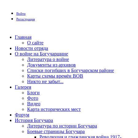
Войти
Регистрация
Главная
О сайте
Новости отряда
О войне на Богучарщине
Литература о войне
Документы из архивов
Списки погибших в Богучарском районе
Карты схемы времён ВОВ
Никто не забыт...
Галерея
Блоги
Фото
Видео
Карта исторических мест
Форум
История Богучара
Литература по истории Богучара
Боевые страницы Богучара
Революция и гражданская война 1917-