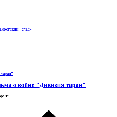
анрогский «след»
льма о войне "Дивизия таран"
аран"