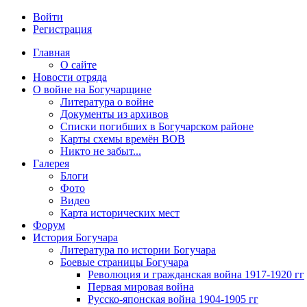
Войти
Регистрация
Главная
О сайте
Новости отряда
О войне на Богучарщине
Литература о войне
Документы из архивов
Списки погибших в Богучарском районе
Карты схемы времён ВОВ
Никто не забыт...
Галерея
Блоги
Фото
Видео
Карта исторических мест
Форум
История Богучара
Литература по истории Богучара
Боевые страницы Богучара
Революция и гражданская война 1917-1920 гг
Первая мировая война
Русско-японская война 1904-1905 гг