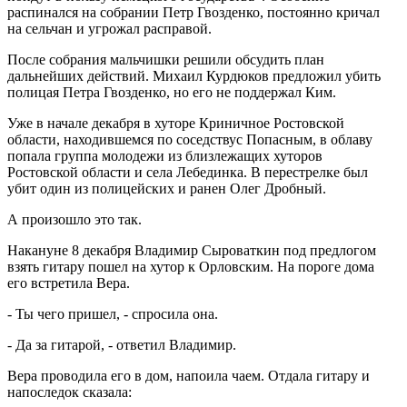
распинался на собрании Петр Гвозденко, постоянно кричал
на сельчан и угрожал расправой.
После собрания мальчишки решили обсудить план
дальнейших действий. Михаил Курдюков предложил убить
полицая Петра Гвозденко, но его не поддержал Ким.
Уже в начале декабря в хуторе Криничное Ростовской
области, находившемся по соседствус Попасным, в облаву
попала группа молодежи из близлежащих хуторов
Ростовской области и села Лебединка. В перестрелке был
убит один из полицейских и ранен Олег Дробный.
А произошло это так.
Накануне 8 декабря Владимир Сыроваткин под предлогом
взять гитару пошел на хутор к Орловским. На пороге дома
его встретила Вера.
- Ты чего пришел, - спросила она.
- Да за гитарой, - ответил Владимир.
Вера проводила его в дом, напоила чаем. Отдала гитару и
напоследок сказала: