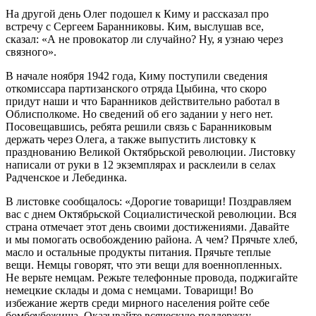
На другой день Олег подошел к Киму и рассказал про
встречу с Сергеем Баранниковы. Ким, выслушав все,
сказал: «А не провокатор ли случайно? Ну, я узнаю через
связного».
В начале ноября 1942 года, Киму поступили сведения
откомиссара партизанского отряда Цыбина, что скоро
придут наши и что Баранников действительно работал в
Облисполкоме. Но сведений об его задании у него нет.
Посовещавшись, ребята решили связь с Баранниковым
держать через Олега, а также выпустить листовку к
празднованию Великой Октябрьской революции. Листовку
написали от руки в 12 экземплярах и расклеили в селах
Радченское и Лебединка.
В листовке сообщалось: «Дорогие товарищи! Поздравляем
вас с днем Октябрьской Социалистической революции. Вся
страна отмечает этот день своими достижениями. Давайте
и мы помогать освобождению района. А чем? Прячьте хлеб,
масло и остальные продукты питания. Прячьте теплые
вещи. Немцы говорят, что эти вещи для военнопленных.
Не верьте немцам. Режьте телефонные провода, поджигайте
немецкие склады и дома с немцами. Товарищи! Во
избежание жертв среди мирного населения ройте себе
бомбоубежища. Оказывайте всяческую поддержку