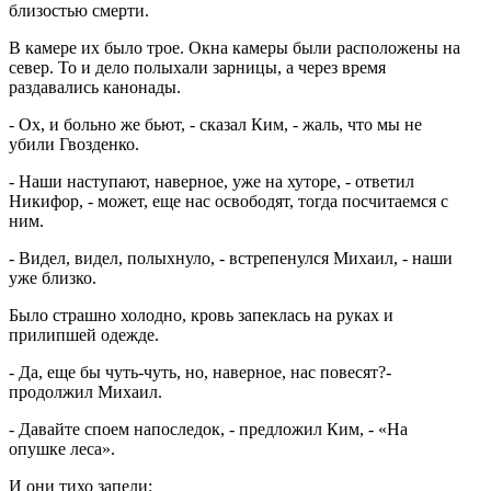
близостью смерти.
В камере их было трое. Окна камеры были расположены на
север. То и дело полыхали зарницы, а через время
раздавались канонады.
- Ох, и больно же бьют, - сказал Ким, - жаль, что мы не
убили Гвозденко.
- Наши наступают, наверное, уже на хуторе, - ответил
Никифор, - может, еще нас освободят, тогда посчитаемся с
ним.
- Видел, видел, полыхнуло, - встрепенулся Михаил, - наши
уже близко.
Было страшно холодно, кровь запеклась на руках и
прилипшей одежде.
- Да, еще бы чуть-чуть, но, наверное, нас повесят?-
продолжил Михаил.
- Давайте споем напоследок, - предложил Ким, - «На
опушке леса».
И они тихо запели: