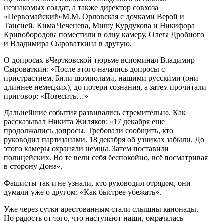
незнакомых солдат, а также директор совхоза
«Первомайский»М.М. Орловская с дочками Верой и
Таисией. Кима Чеченева, Мишу Курдукова и Никифора
Кривобородова поместили в одну камеру, Олега Дробного
и Владимира Сыроваткина в другую.
О допросах вЧертковской тюрьме вспоминал Владимир
Сыроваткин: «После этого начались допросы с
пристрастием. Били шомполами, нашими русскими (они
длиннее немецких), до потери сознания, а затем прочитали
приговор: «Повесить…»
Дальнейшие события развивались стремительно. Как
рассказывал Никита Жиляков: «17 декабря еще
продолжались допросы. Требовали сообщить, кто
руководил партизанами. 18 декабря об узниках забыли. До
этого камеры охраняли немцы. Затем поставили
полицейских. Но те вели себя беспокойно, всё посматривая
в сторону Дона».
Фашисты так и не узнали, кто руководил отрядом, они
думали уже о другом: «Как быстрее убежать».
Уже через сутки арестованным стали слышны канонады.
Но радость от того, что наступают наши, омрачалась