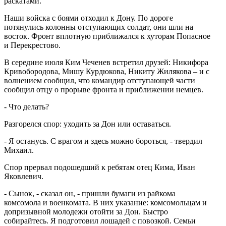
раскатами.
Наши войска с боями отходил к Дону. По дороге
потянулись колонны отступающих солдат, они шли на
восток. Фронт вплотную приближался к хуторам Попасное
и Перекрестово.
В середине июля Ким Чеченев встретил друзей: Никифора
Кривобородова, Мишу Курдюкова, Никиту Жилякова – и с
волнением сообщил, что командир отступающей части
сообщил отцу о прорыве фронта и приближении немцев.
- Что делать?
Разгорелся спор: уходить за Дон или оставаться.
- Я останусь. С врагом и здесь можно бороться, - твердил
Михаил.
Спор прервал подошедший к ребятам отец Кима, Иван
Яковлевич.
- Сынок, - сказал он, - пришли бумаги из райкома
комсомола и военкомата. В них указание: комсомольцам и
допризывной молодежи отойти за Дон. Быстро
собирайтесь. Я подготовил лошадей с повозкой. Семьи