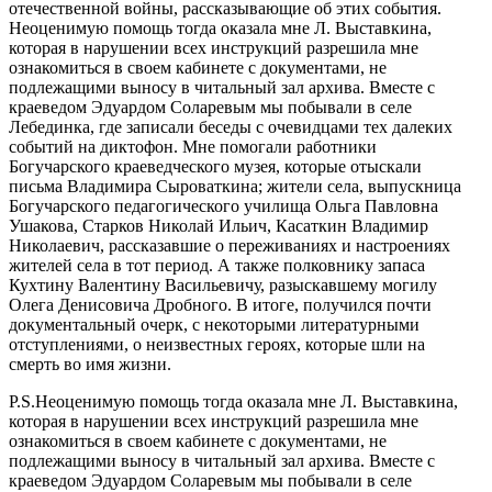
отечественной войны, рассказывающие об этих события.
Неоценимую помощь тогда оказала мне Л. Выставкина,
которая в нарушении всех инструкций разрешила мне
ознакомиться в своем кабинете с документами, не
подлежащими выносу в читальный зал архива. Вместе с
краеведом Эдуардом Соларевым мы побывали в селе
Лебединка, где записали беседы с очевидцами тех далеких
событий на диктофон. Мне помогали работники
Богучарского краеведческого музея, которые отыскали
письма Владимира Сыроваткина; жители села, выпускница
Богучарского педагогического училища Ольга Павловна
Ушакова, Старков Николай Ильич, Касаткин Владимир
Николаевич, рассказавшие о переживаниях и настроениях
жителей села в тот период. А также полковнику запаса
Кухтину Валентину Васильевичу, разыскавшему могилу
Олега Денисовича Дробного. В итоге, получился почти
документальный очерк, с некоторыми литературными
отступлениями, о неизвестных героях, которые шли на
смерть во имя жизни.
P.S.Неоценимую помощь тогда оказала мне Л. Выставкина,
которая в нарушении всех инструкций разрешила мне
ознакомиться в своем кабинете с документами, не
подлежащими выносу в читальный зал архива. Вместе с
краеведом Эдуардом Соларевым мы побывали в селе