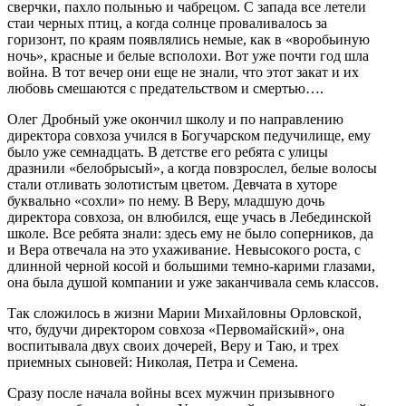
сверчки, пахло полынью и чабрецом. С запада все летели
стаи черных птиц, а когда солнце проваливалось за
горизонт, по краям появлялись немые, как в «воробьиную
ночь», красные и белые всполохи. Вот уже почти год шла
война. В тот вечер они еще не знали, что этот закат и их
любовь смешаются с предательством и смертью….
Олег Дробный уже окончил школу и по направлению
директора совхоза учился в Богучарском педучилище, ему
было уже семнадцать. В детстве его ребята с улицы
дразнили «белобрысый», а когда повзрослел, белые волосы
стали отливать золотистым цветом. Девчата в хуторе
буквально «сохли» по нему. В Веру, младшую дочь
директора совхоза, он влюбился, еще учась в Лебединской
школе. Все ребята знали: здесь ему не было соперников, да
и Вера отвечала на это ухаживание. Невысокого роста, с
длинной черной косой и большими темно-карими глазами,
она была душой компании и уже заканчивала семь классов.
Так сложилось в жизни Марии Михайловны Орловской,
что, будучи директором совхоза «Первомайский», она
воспитывала двух своих дочерей, Веру и Таю, и трех
приемных сыновей: Николая, Петра и Семена.
Сразу после начала войны всех мужчин призывного