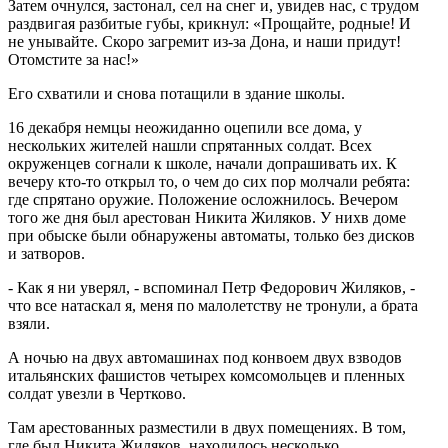
Затем очнулся, застонал, сел на снег и, увидев нас, с трудом
раздвигая разбитые губы, крикнул: «Прощайте, родные! И
не унывайте. Скоро загремит из-за Дона, и наши придут!
Отомстите за нас!»
Его схватили и снова потащили в здание школы.
16 декабря немцы неожиданно оцепили все дома, у
нескольких жителей нашли спрятанных солдат. Всех
окруженцев согнали к школе, начали допрашивать их. К
вечеру кто-то открыл то, о чем до сих пор молчали ребята:
где спрятано оружие. Положение осложнилось. Вечером
того же дня был арестован Никита Жиляков. У нихв доме
при обыске были обнаружены автоматы, только без дисков
и затворов.
- Как я ни уверял, - вспоминал Петр Федорович Жиляков, -
что все натаскал я, меня по малолетству не тронули, а брата
взяли.
А ночью на двух автомашинах под конвоем двух взводов
итальянских фашистов четырех комсомольцев и пленных
солдат увезли в Чертково.
Там арестованных разместили в двух помещениях. В том,
где был Никита Жиляков, находилось несколько