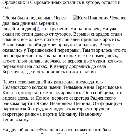
Орловских и Сыроваткиных остались в хуторе, остался и
Олег.
Сборы были недолгими. Через
два часа длинная вереница
людей и подвод
[2]
с нагруженными на них вещами уже
ехали по степи далеко от хуторов. Взрывы снарядов стали
слышны все ближе, поэтому лошадей пришлось бросить.
Взяли самое необходимое: продукты и одежду. Вскоре
оказались у Терешковской переправы. Там творилось что-то
невообразимое: так как на понтонах все не помещались,
кто-то плыл вплавь, держась за деревянные чурки, кого-то
перевозили на лодках. К вечеру добрались до села
Березняги, где и остановились на жительство.
Через несколько дней их разыскала председатель
Неледовского колхоза имени Тельмана Анна Герасимовна
Князева, которая тоже эвакуировалась. Она сообщила, что
видела здесь, за Доном, первого секретаря Радченского
райкома партии Якова Ивановича Цыбина. Он формирует
партизанской отряд, командовать которым поручено
секретарю райкома партии Михаилу Ивановичу
Гениевскому.
На другой день ребята нашли расположение штаба и