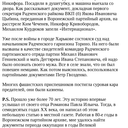
Никифора. Посадили в душегубку, и машина выехала со
двора. Как рассказывает документ, докладная первого
секретаря Радченского райкома ВКП (б) Якова Ивановича
Цыбина, переданная в Воронежский партийный архив, на
расстреле Ким Чеченев, Никифор Кривобородов,
Михаилом Курдюков запели «Интернационал».
Уже после войны в городе Харькове состоялся суд над
начальником Радченского гарнизона Торино. На него были
вызваны в качестве свидетелей командир Радченского
партизанского отряда партии Михаил Иванович
Гениевский и мать Дегтярева Ивана Степановича, ей надо
было опознать своего мужа. Все в селе знали, что он был
повешен немцами. Как потом выяснилось, воспользовался
партийными документами Петр Гвозденко.
Многих фашистских приспешников постигла суровая кара
предателей, они были казнены.
P
.
S
.
Прошло уже более 70 лет. Эту историю впервые
услышал от своего отца Романова Павла Ильича. Тогда, в
семидесятых годах XX века, он написал об этом
небольшую статью в местной газете. Работая в 80-е годы в
Воронежском партийном архиве, мне удалось найти
документы периода оккупации в годы Великой