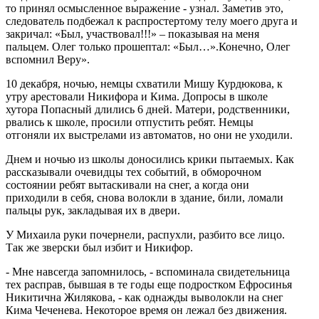
то принял осмысленное выражение - узнал. Заметив это,
следователь подбежал к распростертому телу моего друга и
закричал: «Был, участвовал!!!» – показывая на меня
пальцем. Олег только прошептал: «Был…».Конечно, Олег
вспомнил Веру».
10 декабря, ночью, немцы схватили Мишу Курдюкова, к
утру арестовали Никифора и Кима. Допросы в школе
хутора Попасный длились 6 дней. Матери, родственники,
рвались к школе, просили отпустить ребят. Немцы
отгоняли их выстрелами из автоматов, но они не уходили.
Днем и ночью из школы доносились крики пытаемых. Как
рассказывали очевидцы тех событий, в обморочном
состоянии ребят вытаскивали на снег, а когда они
приходили в себя, снова волокли в здание, били, ломали
пальцы рук, закладывая их в двери.
У Михаила руки почернели, распухли, разбито все лицо.
Так же зверски был избит и Никифор.
- Мне навсегда запомнилось, - вспоминала свидетельница
тех расправ, бывшая в те годы еще подростком Ефросинья
Никитична Жилякова, - как однажды выволокли на снег
Кима Чеченева. Некоторое время он лежал без движения.