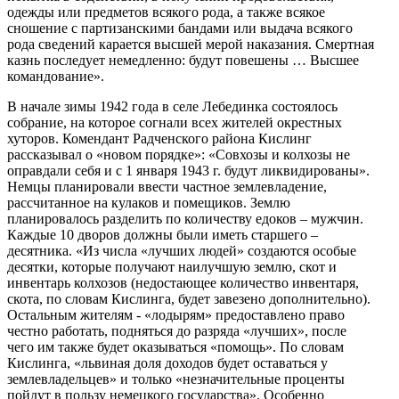
одежды или предметов всякого рода, а также всякое
сношение с партизанскими бандами или выдача всякого
рода сведений карается высшей мерой наказания. Смертная
казнь последует немедленно: будут повешены … Высшее
командование».
В начале зимы 1942 года в селе Лебединка состоялось
собрание, на которое согнали всех жителей окрестных
хуторов. Комендант Радченского района Кислинг
рассказывал о «новом порядке»: «Совхозы и колхозы не
оправдали себя и с 1 января 1943 г. будут ликвидированы».
Немцы планировали ввести частное землевладение,
рассчитанное на кулаков и помещиков. Землю
планировалось разделить по количеству едоков – мужчин.
Каждые 10 дворов должны были иметь старшего –
десятника. «Из числа «лучших людей» создаются особые
десятки, которые получают наилучшую землю, скот и
инвентарь колхозов (недостающее количество инвентаря,
скота, по словам Кислинга, будет завезено дополнительно).
Остальным жителям - «лодырям» предоставлено право
честно работать, подняться до разряда «лучших», после
чего им также будет оказываться «помощь». По словам
Кислинга, «львиная доля доходов будет оставаться у
землевладельцев» и только «незначительные проценты
пойдут в пользу немецкого государства». Особенно