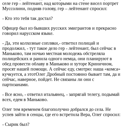
селе гер - лейтенант, над которыми на стене висел портрет
Муссолини, подняв голову, гер – лейтенант спросил:
- Кто это тебя так достал?
Офицер был из бывших русских эмигрантов и прекрасно
говорил нарусском языке.
- Да, эти колхозные сопляки,- ответил полицай и
продолжил, - тут такое дело гер - лейтенант, был сейчас в
Маньково, там ночью местная молодежь обстреляла
полицейских и ранила одного немца, они планируют в
обед провести облаву в Маньково и хуторе Криничном,
просят нашей помощи. А сейчас еду, смотрю: наша «комса»
кучкуется, а этотОлег Дробный постоянно бывает там, да и
сейчас, наверное, пойдет. Не связаны ли они с
партизанами.
- Все ясно, - ответил итальянец, - запрягай телегу, подымай
всех, едем в Маньково.
Олег тем временем благополучно добрался до села. Не
успев зайти в сенцы, где его встретила Вера, Олег спросил:
- Сырик был?