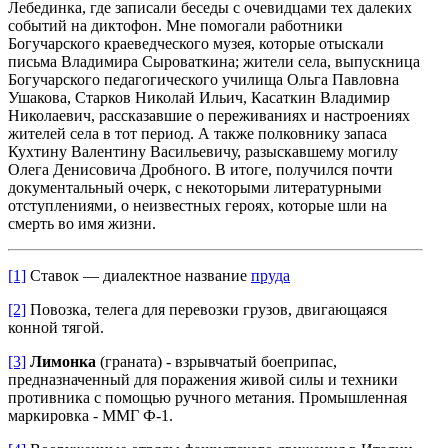
Лебединка, где записали беседы с очевидцами тех далеких
событий на диктофон. Мне помогали работники
Богучарского краеведческого музея, которые отыскали
письма Владимира Сыроваткина; жители села, выпускница
Богучарского педагогического училища Ольга Павловна
Ушакова, Старков Николай Ильич, Касаткин Владимир
Николаевич, рассказавшие о переживаниях и настроениях
жителей села в тот период. А также полковнику запаса
Кухтину Валентину Васильевичу, разыскавшему могилу
Олега Денисовича Дробного. В итоге, получился почти
документальный очерк, с некоторыми литературными
отступлениями, о неизвестных героях, которые шли на
смерть во имя жизни.
[1]
Ставок — диалектное название
пруда
[2]
Повозка, телега для перевозки грузов, двигающаяся
конной тягой.
[3]
Лимонка
(граната) - взрывчатый боеприпас,
предназначенный для поражения живой силы и техники
противника с помощью ручного метания. Промышленная
маркировка - ММГ Ф-1.