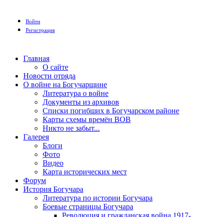
Войти
Регистрация
Главная
О сайте
Новости отряда
О войне на Богучарщине
Литература о войне
Документы из архивов
Списки погибших в Богучарском районе
Карты схемы времён ВОВ
Никто не забыт...
Галерея
Блоги
Фото
Видео
Карта исторических мест
Форум
История Богучара
Литература по истории Богучара
Боевые страницы Богучара
Революция и гражданская война 1917-