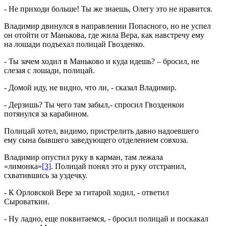
- Не приходи больше! Ты же знаешь, Олегу это не нравится.
Владимир двинулся в направлении Попасного, но не успел
он отойти от Манькова, где жила Вера, как навстречу ему
на лошади подъехал полицай Гвозденко.
- Ты зачем ходил в Маньково и куда идешь? – бросил, не
слезая с лошади, полицай.
- Домой иду, не видно, что ли, - сказал Владимир.
- Дерзишь? Ты чего там забыл,- спросил Гвозденкои
потянулся за карабином.
Полицай хотел, видимо, пристрелить давно надоевшего
ему сына бывшего заведующего отделением совхоза.
Владимир опустил руку в карман, там лежала
«лимонка»
[3]
. Полицай понял это и руку отстранил,
схватившись за уздечку.
- К Орловской Вере за гитарой ходил, - ответил
Сыроваткин.
- Ну ладно, еще поквитаемся, - бросил полицай и поскакал