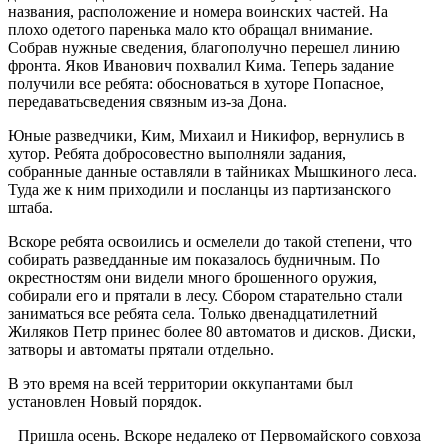
названия, расположение и номера воинских частей. На
плохо одетого паренька мало кто обращал внимание.
Собрав нужные сведения, благополучно перешел линию
фронта. Яков Иванович похвалил Кима. Теперь задание
получили все ребята: обосноваться в хуторе Попасное,
передаватьсведения связным из-за Дона.
Юные разведчики, Ким, Михаил и Никифор, вернулись в
хутор. Ребята добросовестно выполняли задания,
собранные данные оставляли в тайниках Мышкиного леса.
Туда же к ним приходили и посланцы из партизанского
штаба.
Вскоре ребята освоились и осмелели до такой степени, что
собирать разведданные им показалось будничным. По
окрестностям они видели много брошенного оружия,
собирали его и прятали в лесу. Сбором старательно стали
заниматься все ребята села. Только двенадцатилетний
Жиляков Петр принес более 80 автоматов и дисков. Диски,
затворы и автоматы прятали отдельно.
В это время на всей территории оккупантами был
установлен Новый порядок.
Пришла осень. Вскоре недалеко от Первомайского совхоза