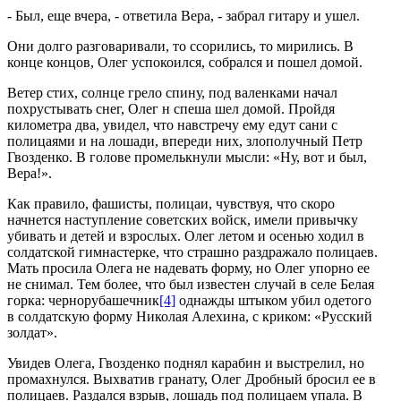
- Был, еще вчера, - ответила Вера, - забрал гитару и ушел.
Они долго разговаривали, то ссорились, то мирились. В
конце концов, Олег успокоился, собрался и пошел домой.
Ветер стих, солнце грело спину, под валенками начал
похрустывать снег, Олег н спеша шел домой. Пройдя
километра два, увидел, что навстречу ему едут сани с
полицаями и на лошади, впереди них, злополучный Петр
Гвозденко. В голове промелькнули мысли: «Ну, вот и был,
Вера!».
Как правило, фашисты, полицаи, чувствуя, что скоро
начнется наступление советских войск, имели привычку
убивать и детей и взрослых. Олег летом и осенью ходил в
солдатской гимнастерке, что страшно раздражало полицаев.
Мать просила Олега не надевать форму, но Олег упорно ее
не снимал. Тем более, что был известен случай в селе Белая
горка: чернорубашечник
[4]
однажды штыком убил одетого
в солдатскую форму Николая Алехина, с криком: «Русский
золдат».
Увидев Олега, Гвозденко поднял карабин и выстрелил, но
промахнулся. Выхватив гранату, Олег Дробный бросил ее в
полицаев. Раздался взрыв, лошадь под полицаем упала. В