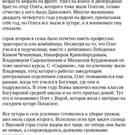
возраста забрали на фронт. Ушел на войну и двоюродный
брат по отцу Олега, которого тоже звали Олегом, только
отчество у него было Данилович. Многие мальчишки
двадцать четвертого года уходили на фронт, приписывая
себе год, но Олега все знали в хуторе, и в военкомате ему
отказали.
сорок втором в селах было почетно иметь профессию
тракториста или комбайнера. Несмотря на то, что Олег
учился в педучилище, вместе с ребятамииз Лебединки
Кимом Чеченевым, Никифором Кривобородовым,
Владимиром Сыроваткиным и Михаилом Курдюковым он
тоже окончил курсы. С «Сыриком», так по-уличному звали
Владимира, отец которого работал заведующим
центральным отделением совхоза, Олег познакомился еще
раньше, когда тот учился в Богучаре, где они и
подружились. В этом году Вовка закончил восемь классов
Богучарской средней школы и на лето приехал домой. Тут
его и познакомил Олег с Верой, которая жила с матерью на
соседнем хуторе Попасное.
Все хутора и села усиленно готовились к уборке урожая,
шел июль сорок второго. Всполохи огня при закате солнца
с Высокой горы стали видны все чаще, но теперь они были
не немые, а сопровождались далекими громовыми