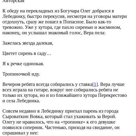
Авторская
К обеду на перекладных из Богучара Олег добрался в
Лебединку, быстро перекусив, несмотря на уговоры матери
отдохнуть, сразу же пошел в Попасное. Было как-то
тревожно. Уже у хутора, где пахло сиренью и жасмином,
наконец, он услышал знакомый голос, Вера пела:
Зажглась звезда далекая,
Цветет сирень в саду…
Я к речке одинокая.
Тропиночкой иду.
Вечером ребята всегда собирались у ставка
[1]
. Вера лучше
всех играла на гитаре, вокруг нее собирались ребята не
только их хутора, но и из ближайшего хутора Перекрестово
и села Лебединка.
Совсем недавно в Лебединку приехал парень из города
Сыроваткин Вовка, который стал ухаживать за Верой.
Олегу не нравилось, что на «тропинке» к его девушке
появился соперник. Частенько, приходя на свидание, он
спрашивал у нее: