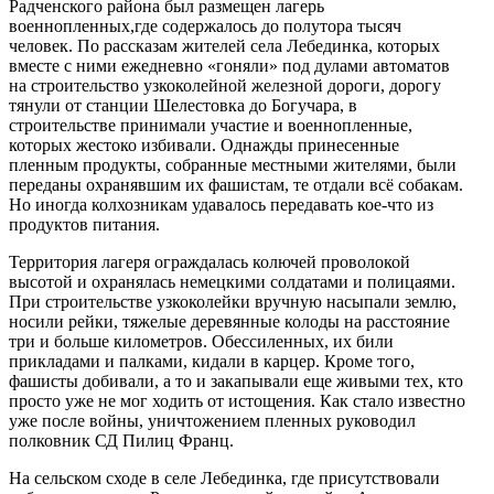
Радченского района был размещен лагерь
военнопленных,где содержалось до полутора тысяч
человек. По рассказам жителей села Лебединка, которых
вместе с ними ежедневно «гоняли» под дулами автоматов
на строительство узкоколейной железной дороги, дорогу
тянули от станции Шелестовка до Богучара, в
строительстве принимали участие и военнопленные,
которых жестоко избивали. Однажды принесенные
пленным продукты, собранные местными жителями, были
переданы охранявшим их фашистам, те отдали всё собакам.
Но иногда колхозникам удавалось передавать кое-что из
продуктов питания.
Территория лагеря ограждалась колючей проволокой
высотой и охранялась немецкими солдатами и полицаями.
При строительстве узкоколейки вручную насыпали землю,
носили рейки, тяжелые деревянные колоды на расстояние
три и больше километров. Обессиленных, их били
прикладами и палками, кидали в карцер. Кроме того,
фашисты добивали, а то и закапывали еще живыми тех, кто
просто уже не мог ходить от истощения. Как стало известно
уже после войны, уничтожением пленных руководил
полковник СД Пилиц Франц.
На сельском сходе в селе Лебединка, где присутствовали