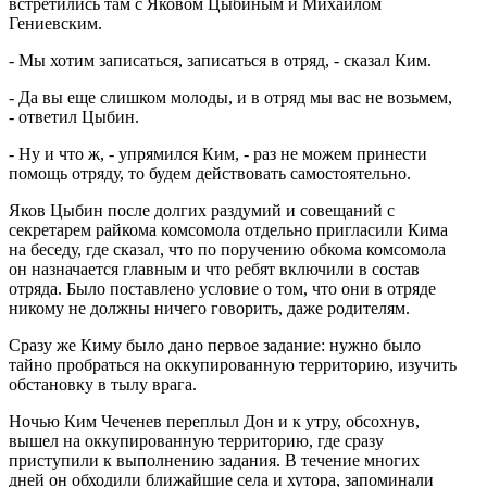
встретились там с Яковом Цыбиным и Михаилом
Гениевским.
- Мы хотим записаться, записаться в отряд, - сказал Ким.
- Да вы еще слишком молоды, и в отряд мы вас не возьмем,
- ответил Цыбин.
- Ну и что ж, - упрямился Ким, - раз не можем принести
помощь отряду, то будем действовать самостоятельно.
Яков Цыбин после долгих раздумий и совещаний с
секретарем райкома комсомола отдельно пригласили Кима
на беседу, где сказал, что по поручению обкома комсомола
он назначается главным и что ребят включили в состав
отряда. Было поставлено условие о том, что они в отряде
никому не должны ничего говорить, даже родителям.
Сразу же Киму было дано первое задание: нужно было
тайно пробраться на оккупированную территорию, изучить
обстановку в тылу врага.
Ночью Ким Чеченев переплыл Дон и к утру, обсохнув,
вышел на оккупированную территорию, где сразу
приступили к выполнению задания. В течение многих
дней он обходили ближайшие села и хутора, запоминали