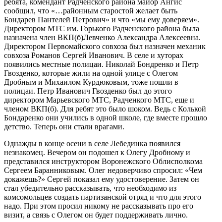
ребята, комендант Радченского района майор Ангис
сообщил, что «…районным старостой желает быть
Бондарев Пантелей Петрович» и что «мы ему доверяем».
Директором МТС им. Горького Радченского района была
назначена член ВКП(б)Левченко Александра Алексеевна.
Директором Первомайского совхоза был назначен механик
совхоза Романов Сергей Иванович. В селе и хуторах
появились местные полицаи. Николай Бондренко и Петр
Гвозденко, которые жили на одной улице с Олегом
Дробным и Михаилом Курдюковым, тоже пошли в
полицаи. Петр Иванович Гвозденко был до этого
директором Марьевского МТС, Радченкого МТС, еще и
членом ВКП(б). Для ребят это было шоком. Ведь с Колькой
Бондаренко они учились в одной школе, где вместе прошло
детство. Теперь они стали врагами.
Однажды в конце осени в селе Лебединка появился
незнакомец. Вечером он подошел к Олегу Дробному и
представился инструктором Воронежского Облисполкома
Сергеем Баранниковым. Олег недоверчиво спросил: «Чем
докажешь?» Сергей показал ему удостоверение. Затем он
стал убедительно рассказывать, что необходимо из
комсомольцев создать партизанской отряд и что для этого
надо. При этом просил никому не рассказывать про его
визит, а связь с Олегом он будет поддерживать лично.