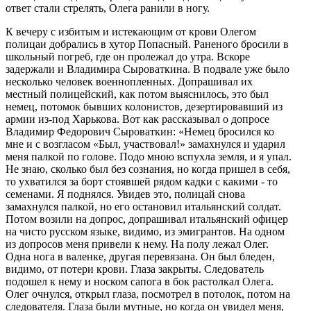
ответ стали стрелять, Олега ранили в ногу.
К вечеру с избитым и истекающим от крови Олегом
полицаи добрались в хутор Попасный. Раненого бросили в
школьный погреб, где он пролежал до утра. Вскоре
задержали и Владимира Сыроваткина. В подвале уже было
несколько человек военнопленных. Допрашивал их
местный полицейский, как потом выяснилось, это был
немец, потомок бывших колонистов, дезертировавший из
армии из-под Харькова. Вот как рассказывал о допросе
Владимир Федорович Сыроваткин: «Немец бросился ко
мне и с возгласом «Был, участвовал!» замахнулся и ударил
меня палкой по голове. Подо мною вспухла земля, и я упал.
Не знаю, сколько был без сознания, но когда пришел в себя,
то ухватился за борт стоявшей рядом кадки с какими - то
семенами. Я поднялся. Увидев это, полицай снова
замахнулся палкой, но его остановил итальянский солдат.
Потом возили на допрос, допрашивал итальянский офицер
на чисто русском языке, видимо, из эмигрантов. На одном
из допросов меня привели к нему. На полу лежал Олег.
Одна нога в валенке, другая перевязана. Он был бледен,
видимо, от потери крови. Глаза закрыты. Следователь
подошел к нему и носком сапога в бок растолкал Олега.
Олег очнулся, открыл глаза, посмотрел в потолок, потом на
следователя. Глаза были мутные, но когда он увидел меня,