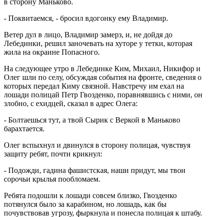
в сторону Маньково.
- Поквитаемся, - бросил вдогонку ему Владимир.
Ветер дул в лицо, Владимир замерз, и, не дойдя до
Лебединки, решил заночевать на хуторе у тетки, которая
жила на окраине Попасного.
На следующее утро в Лебединке Ким, Михаил, Никифор и
Олег шли по селу, обсуждая события на фронте, сведения о
которых передал Киму связной. Навстречу им ехал на
лошади полицай Петр Гвозденко, поравнявшись с ними, он
злобно, с ехидцей, сказал в адрес Олега:
- Болтаешься тут, а твой Сырик с Веркой в Маньково
барахтается.
Олег вспыхнул и двинулся в сторону полицая, чувствуя
защиту ребят, почти крикнул:
- Подожди, гадина фашистская, наши придут, мы твои
сорочьи крылья пообломаем.
Ребята подошли к лошади совсем близко, Гвозденко
потянулся было за карабином, но лошадь, как бы
почувствовав угрозу, фыркнула и понесла полицая к штабу.