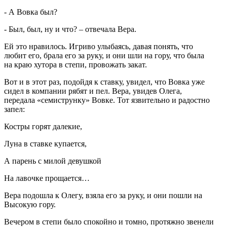
- А Вовка был?
- Был, был, ну и что? – отвечала Вера.
Ей это нравилось. Игриво улыбаясь, давая понять, что
любит его, брала его за руку, и они шли на гору, что была
на краю хутора в степи, провожать закат.
Вот и в этот раз, подойдя к ставку, увидел, что Вовка уже
сидел в компании рябят и пел. Вера, увидев Олега,
передала «семиструнку» Вовке. Тот язвительно и радостно
запел:
Костры горят далекие,
Луна в ставке купается,
А парень с милой девушкой
На лавочке прощается…
Вера подошла к Олегу, взяла его за руку, и они пошли на
Высокую гору.
Вечером в степи было спокойно и томно, протяжно звенели