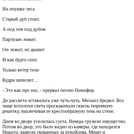
На опушке леса
Старый дуб стоит.
А под тем под дубом
Партизан лежит.
Он лежит, не дышит
И как будто спит.
Только ветер тихо
Кудри шевелит…
- Это как про нас, - прервал песню Никифор.
До рассвета оставалось уже чуть-чуть. Михаил бредил. Все
чаще всполохи света проскакивали сквозь тюремную
решетку, высвечивая ее крестообразную тень на стене.
Днем во дворе усилилась суета. Немцы грузили имущество.
Потом во двор, это было видно из камеры, где находился
Никита, вывели скованных за рукиКима, Мишу и