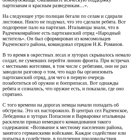
партизанам и красным разведчикам…».
На следующее утро полицаи бегали по селам и сдирали
листовки. Никто не подумал, что это сделали ребята. Все
подозрение пало на партизан. Итальянцы знали, что в
Радченкомрайоне есть партизанский отряд «Народный
мститель». Он был сформирован из комсомольцев
Радченского района, командовал отрядом Н.К. Романов.
В то время в окрестных лесах и хуторах скрывалось немало
солдат, не сумевших перейти линию фронта. При встречах
с местными жителями, в том числе с ребятами, они не раз
заводили разговор о том, что надо бы организовать
партизанский отряд, для чего в первую очередь
позаботиться об оружии и боеприпасах. Вот однажды
ребята и сознались, что оружие есть, и показали, где оно
спрятано.
С того времени на дорогах немцы начали попадать об
обстрелы. Это их насторожило. В центрах сел Радченское,
Лебединка и хуторах Попасном и Варваровке итальянцы
расклеили приказ немецкого командования такого
содержания: «Воззвание к местному населению района,
занятого германскими войсками. Каждое содействие или
попытка в содействии, в получении продовольствия,