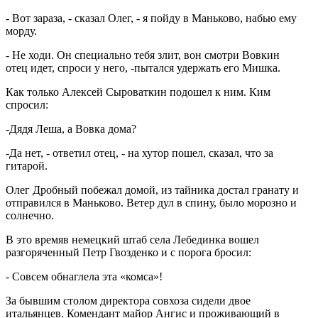
- Вот зараза, - сказал Олег, - я пойду в Маньково, набью ему
морду.
- Не ходи. Он специально тебя злит, вон смотри Вовкин
отец идет, спроси у него, -пытался удержать его Мишка.
Как только Алексей Сыроваткин подошел к ним. Ким
спросил:
-Дядя Леша, а Вовка дома?
-Да нет, - ответил отец, - на хутор пошел, сказал, что за
гитарой.
Олег Дробный побежал домой, из тайника достал гранату и
отправился в Маньково. Ветер дул в спину, было морозно и
солнечно.
В это времяв немецкий штаб села Лебединка вошел
разгоряченный Петр Гвозденко и с порога бросил:
- Совсем обнаглела эта «комса»!
За бывшим столом директора совхоза сидели двое
итальянцев. Комендант майор Ангис и проживающий в