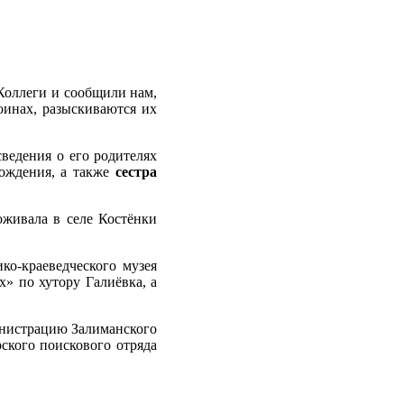
 Коллеги и сообщили нам,
оинах, разыскиваются их
сведения о его родителях
рождения, а также
сестра
оживала в селе Костёнки
ко-краеведческого музея
» по хутору Галиёвка, а
нистрацию Залиманского
арского поискового отряда