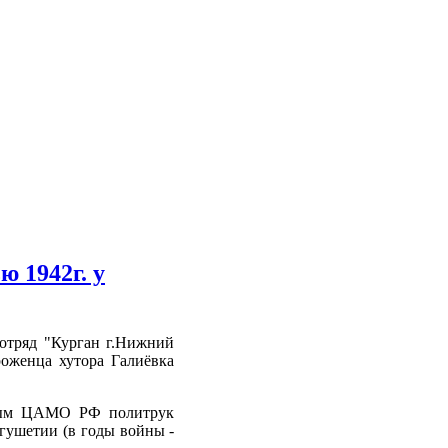
 1942г. у
отряд "Курган г.Нижний
уроженца хутора Галиёвка
анным ЦАМО РФ политрук
нгушетии (в годы войны -