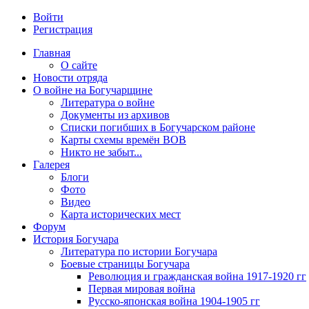
Войти
Регистрация
Главная
О сайте
Новости отряда
О войне на Богучарщине
Литература о войне
Документы из архивов
Списки погибших в Богучарском районе
Карты схемы времён ВОВ
Никто не забыт...
Галерея
Блоги
Фото
Видео
Карта исторических мест
Форум
История Богучара
Литература по истории Богучара
Боевые страницы Богучара
Революция и гражданская война 1917-1920 гг
Первая мировая война
Русско-японская война 1904-1905 гг