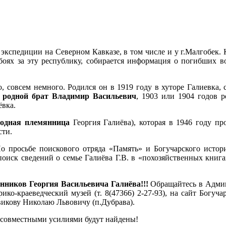
экспедиции на Северном Кавказе, в том числе и у г.Малгобек.
оях за эту республику, собирается информация о погибших в
, совсем немного. Родился он в 1919 году в хуторе Галиевка, 
л
родной брат Владимир Васильевич
, 1903 или 1904 годов 
ёвка.
одная племянница
Георгия Галиёва), которая в 1946 году пр
сти.
о просьбе поискового отряда «Память» и Богучарского истори
оиск сведений о семье Галиёва Г.В. в «похозяйственных книгах
нников Георгия Васильевича Галиёва!!!
Обращайтесь в Адми
орико-краеведческий музей (т. 8(47366) 2-27-93), на сайт Богуч
икову Николаю Львовичу (п.Дубрава).
а совместными усилиями будут найдены!