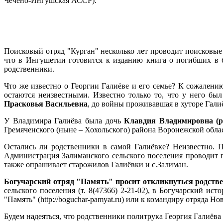
Чечено-Ингушская АССР).
Поисковый отряд "Курган" несколько лет проводит поисковые 
что в Ингушетии готовится к изданию книга о погибших в б
родственники.
Что же известно о Георгии Галиёве и его семье? К сожалению
остаются неизвестными. Известно только то, что у него бы
Прасковья Васильевна
, до войны проживавшая в хуторе Гали
У Владимира Галиёва была дочь
Клавдия Владимировна (р
Гремяченского (ныне – Хохольского) района Воронежской обла
Остались ли родственники в самой Галиёвке? Неизвестно. П
Администрация Залиманского сельского поселения проводит п
также опрашивает старожилов Галиёвки и с.Залиман.
Богучарский отряд "Память" просит откликнуться родстве
сельского поселения (т. 8(47366) 2-21-02), в Богучарский ист
"Память" (
http://boguchar-pamyat.ru)
или к командиру отряда Нов
Будем надеяться, что родственники политрука Георгия Галиёв