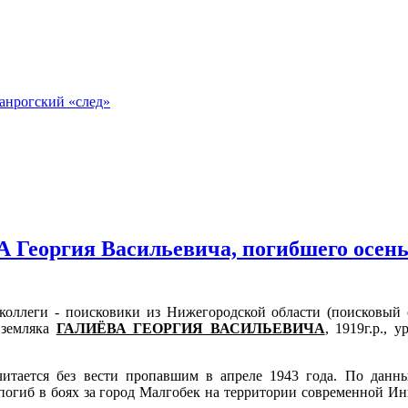
анрогский «след»
Георгия Васильевича, погибшего осенью
коллеги - поисковики из Нижегородской области (поисковый 
 земляка
ГАЛИЁВА ГЕОРГИЯ ВАСИЛЬЕВИЧА
, 1919г.р., 
 считается без вести пропавшим в апреле 1943 года. По д
а погиб в боях за город Малгобек на территории современной И