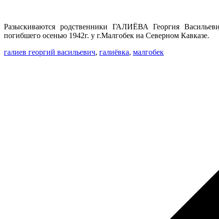
Разыскиваются родственники ГАЛИЁВА Георгия Васильевича
погибшего осенью 1942г. у г.Малгобек на Северном Кавказе.
галиев георгий васильевич
,
галиёвка
,
малгобек