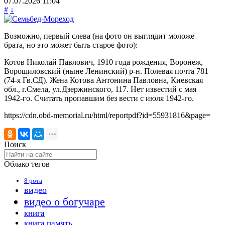
07.07.2026
11:04
#
↓
Возможно, первый слева (на фото он выглядит моложе
брата, но это может быть старое фото):
Котов Николай Павлович, 1910 года рождения, Воронеж,
Ворошиловский (ныне Ленинский) р-н. Полевая почта 781
(74-я Гв.СД). Жена Котова Антонина Павловна, Киевская
обл., г.Смела, ул.Дзержинского, 117. Нет известий с мая
1942-го. Считать пропавшим без вести с июля 1942-го.
https://cdn.obd-memorial.ru/html/reportpdf?id=55931816&page=
Поиск
Облако тегов
8 рота
видео
видео о богучаре
книга
книга память