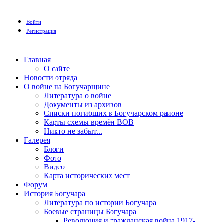
Войти
Регистрация
Главная
О сайте
Новости отряда
О войне на Богучарщине
Литература о войне
Документы из архивов
Списки погибших в Богучарском районе
Карты схемы времён ВОВ
Никто не забыт...
Галерея
Блоги
Фото
Видео
Карта исторических мест
Форум
История Богучара
Литература по истории Богучара
Боевые страницы Богучара
Революция и гражданская война 1917-