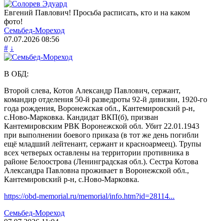
Евгений Павлович! Просьба расписать, кто и на каком
фото!
Семьбед-Мореход
07.07.2026
08:56
#
↓
В ОБД:
Второй слева, Котов Александр Павлович, сержант,
командир отделения 50-й разведроты 92-й дивизии, 1920-го
года рождения, Воронежская обл., Кантемировский р-н,
с.Ново-Марковка. Кандидат ВКП(б), призван
Кантемировским РВК Воронежской обл. Убит 22.01.1943
при выполнении боевого приказа (в тот же день погибли
ещё младший лейтенант, сержант и красноармеец). Трупы
всех четверых оставлены на территории противника в
районе Белоострова (Ленинградская обл.). Сестра Котова
Александра Павловна проживает в Воронежской обл.,
Кантемировский р-н, с.Ново-Марковка.
https://obd-memorial.ru/memorial/info.htm?id=28114...
Семьбед-Мореход