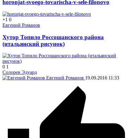
horonjat-svoego-tovarischa-v-sele-filonovo
+1
0
Евгений Романов
Хутор Топило Россошанского района
(итальянский рисунок)
0
1
Солорев Эдуард
Евгений Романов
19.09.2016
11:33