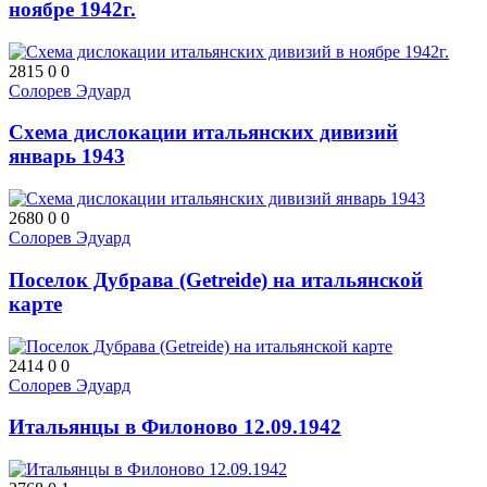
ноябре 1942г.
2815
0
0
Солорев Эдуард
Схема дислокации итальянских дивизий
январь 1943
2680
0
0
Солорев Эдуард
Поселок Дубрава (Getreide) на итальянской
карте
2414
0
0
Солорев Эдуард
Итальянцы в Филоново 12.09.1942