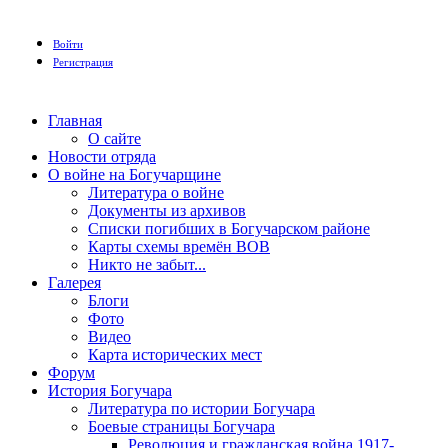
Войти
Регистрация
Главная
О сайте
Новости отряда
О войне на Богучарщине
Литература о войне
Документы из архивов
Списки погибших в Богучарском районе
Карты схемы времён ВОВ
Никто не забыт...
Галерея
Блоги
Фото
Видео
Карта исторических мест
Форум
История Богучара
Литература по истории Богучара
Боевые страницы Богучара
Революция и гражданская война 1917-