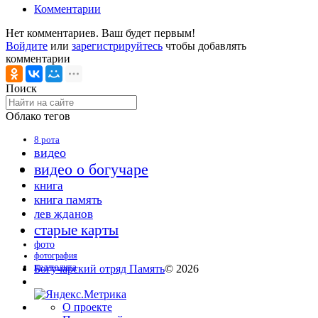
Комментарии
Нет комментариев. Ваш будет первым!
Войдите
или
зарегистрируйтесь
чтобы добавлять
комментарии
Поиск
Облако тегов
8 рота
видео
видео о богучаре
книга
книга память
лев жданов
старые карты
фото
фотография
целлюлита
Богучарский отряд Память
© 2026
О проекте