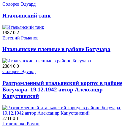
Солорев Эдуард
Итальянский танк
1987
0
2
Евгений Романов
Итальянские пленные в районе Богучара
2384
0
0
Солорев Эдуард
Разгромленный итальянский корпус в районе
Богучара. 19.12.1942 автор Александр
Капустянский
2711
0
1
Пилипенко Роман