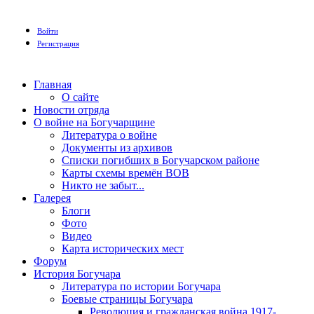
Войти
Регистрация
Главная
О сайте
Новости отряда
О войне на Богучарщине
Литература о войне
Документы из архивов
Списки погибших в Богучарском районе
Карты схемы времён ВОВ
Никто не забыт...
Галерея
Блоги
Фото
Видео
Карта исторических мест
Форум
История Богучара
Литература по истории Богучара
Боевые страницы Богучара
Революция и гражданская война 1917-