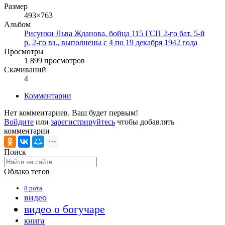
Размер
493×763
Альбом
Рисунки Льва Жданова, бойца 115 ГСП 2-го бат. 5-й
р. 2-го вз., выполнены с 4 по 19 декабря 1942 года
Просмотры
1 899 просмотров
Скачиваний
4
Комментарии
Нет комментариев. Ваш будет первым!
Войдите
или
зарегистрируйтесь
чтобы добавлять
комментарии
Поиск
Облако тегов
8 рота
видео
видео о богучаре
книга