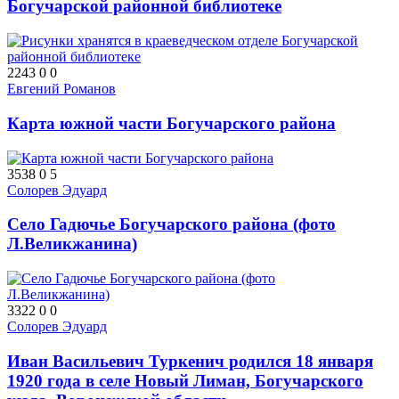
Богучарской районной библиотеке
2243
0
0
Евгений Романов
Карта южной части Богучарского района
3538
0
5
Солорев Эдуард
Село Гадючье Богучарского района (фото
Л.Великжанина)
3322
0
0
Солорев Эдуард
Иван Васильевич Туркенич родился 18 января
1920 года в селе Новый Лиман, Богучарского