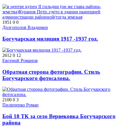
1951
0
0
Долгополов Владимир
Богучарская милиция 1917 -1937 год.
2612
0
12
Евгений Романов
Обратная сторона фотографии. Стиль
Богучарского фотосалона.
2100
0
3
Пилипенко Роман
Бой 18 ТК за село Вервековка Богучарского
района