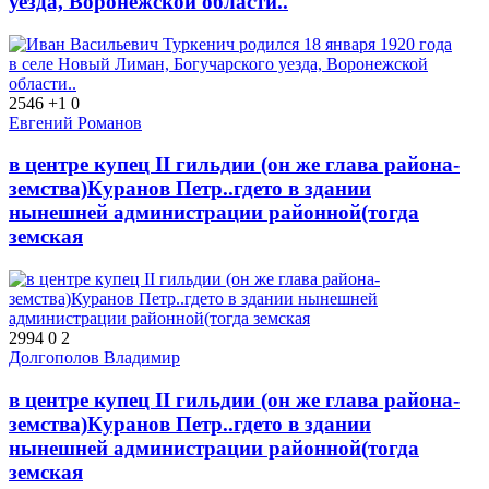
уезда, Воронежской области..
2546
+1
0
Евгений Романов
в центре купец II гильдии (он же глава района-
земства)Куранов Петр..гдето в здании
нынешней администрации районной(тогда
земская
2994
0
2
Долгополов Владимир
в центре купец II гильдии (он же глава района-
земства)Куранов Петр..гдето в здании
нынешней администрации районной(тогда
земская