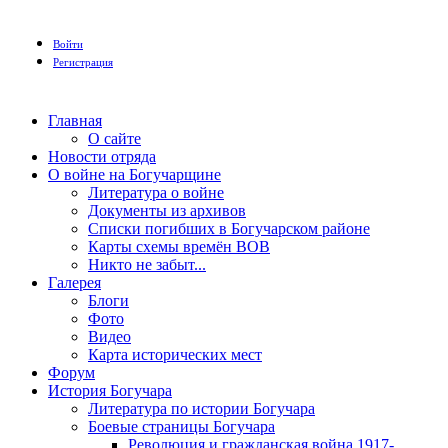
Войти
Регистрация
Главная
О сайте
Новости отряда
О войне на Богучарщине
Литература о войне
Документы из архивов
Списки погибших в Богучарском районе
Карты схемы времён ВОВ
Никто не забыт...
Галерея
Блоги
Фото
Видео
Карта исторических мест
Форум
История Богучара
Литература по истории Богучара
Боевые страницы Богучара
Революция и гражданская война 1917-