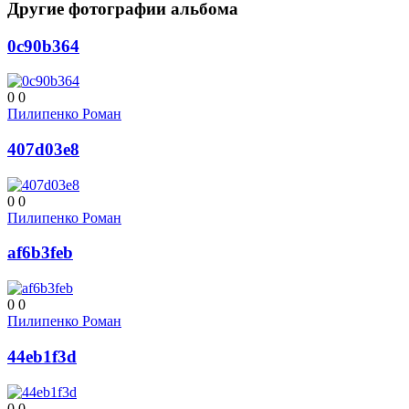
Другие фотографии альбома
0c90b364
0
0
Пилипенко Роман
407d03e8
0
0
Пилипенко Роман
af6b3feb
0
0
Пилипенко Роман
44eb1f3d
0
0