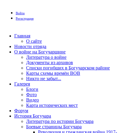
Войти
Регистрация
Главная
О сайте
Новости отряда
О войне на Богучарщине
Литература о войне
Документы из архивов
Списки погибших в Богучарском районе
Карты схемы времён ВОВ
Никто не забыт...
Галерея
Блоги
Фото
Видео
Карта исторических мест
Форум
История Богучара
Литература по истории Богучара
Боевые страницы Богучара
Революция и гражданская война 1917-