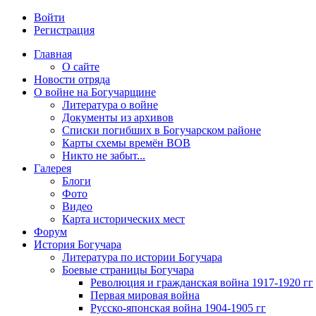
Войти
Регистрация
Главная
О сайте
Новости отряда
О войне на Богучарщине
Литература о войне
Документы из архивов
Списки погибших в Богучарском районе
Карты схемы времён ВОВ
Никто не забыт...
Галерея
Блоги
Фото
Видео
Карта исторических мест
Форум
История Богучара
Литература по истории Богучара
Боевые страницы Богучара
Революция и гражданская война 1917-1920 гг
Первая мировая война
Русско-японская война 1904-1905 гг