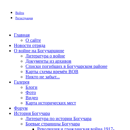
Войти
Регистрация
Главная
О сайте
Новости отряда
О войне на Богучарщине
Литература о войне
Документы из архивов
Списки погибших в Богучарском районе
Карты схемы времён ВОВ
Никто не забыт...
Галерея
Блоги
Фото
Видео
Карта исторических мест
Форум
История Богучара
Литература по истории Богучара
Боевые страницы Богучара
Революция и гражданская война 1917-