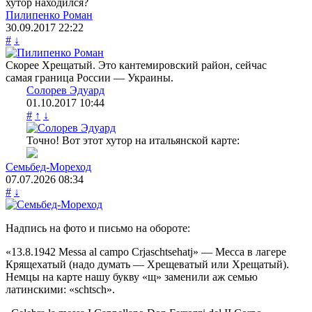
хутор находился?
Пилипенко Роман
30.09.2017
22:22
#
↓
Cкорее Хрещатый. Это кантемировский район, сейчас
самая граница России — Украины.
Солорев Эдуард
01.10.2017
10:44
#
↑
↓
Точно! Вот этот хутор на итальянской карте:
Семьбед-Мореход
07.07.2026
08:34
#
↓
Надпись на фото и письмо на обороте:
«13.8.1942 Messa al campo Crjaschtsehatj» — Месса в лагере
Крящехатый (надо думать — Хрещеватый или Хрещатый).
Немцы на карте нашу букву «щ» заменили аж семью
латинскими: «schtsch».