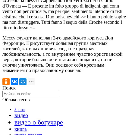
«Celebra la messa I Cappellano Don Ferrozzi del II Corpo
d'Ovmata — E presente im folto gruppo di indigeni, qui conn
vento non per curiosita, ma per quel sentimento interiore di fedi
cristirna che i ce sensa Duo bolschevichi >> bianno poluto sopire
ma non distruggere. Tutti fanno I sequo della Croche secondo I
rito ortodosso.» -
Мессу служит капеллан 2-го армейского корпуса Дон
Ферроцци. Присутствует большая группа местных
жителей, которых привела сюда не праздная
любознательность, а то внутреннее чувство христианской
веры, которое большевики пытались подавить, но не
смогли уничтожить. Они осеняют себя крестным
знамением по православному обычаю.
Поиск
Облако тегов
8 рота
видео
видео о богучаре
книга