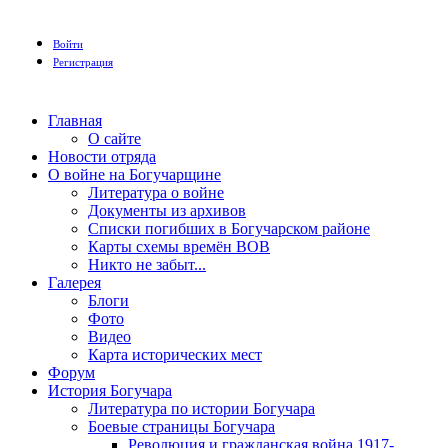
Войти
Регистрация
Главная
О сайте
Новости отряда
О войне на Богучарщине
Литература о войне
Документы из архивов
Списки погибших в Богучарском районе
Карты схемы времён ВОВ
Никто не забыт...
Галерея
Блоги
Фото
Видео
Карта исторических мест
Форум
История Богучара
Литература по истории Богучара
Боевые страницы Богучара
Революция и гражданская война 1917-