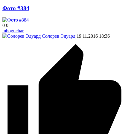
Фото #384
0
0
mboguchar
Солорев Эдуард
19.11.2016
18:36