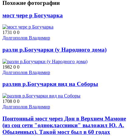
Похожие фотографии
мост чере р Богучарка
1731
0
0
Долгополов Владимир
разли р.Богучарки (у Народного дома)
1982
0
0
Долгополов Владимир
разлив р.Богучарки вид на Соборы
1708
0
0
Долгополов Владимир
Понтонный мост через Дон в Верхнем Мамоне
(из соц сети "одноклассники" выложил Ю. А.
Обыденных). Такой мост был в 60 годах