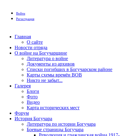
Войти
Регистрация
Главная
О сайте
Новости отряда
О войне на Богучарщине
Литература о войне
Документы из архивов
Списки погибших в Богучарском районе
Карты схемы времён ВОВ
Никто не забыт...
Галерея
Блоги
Фото
Видео
Карта исторических мест
Форум
История Богучара
Литература по истории Богучара
Боевые страницы Богучара
Революция и гражданская война 1917-