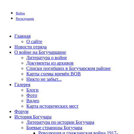
Войти
Регистрация
Главная
О сайте
Новости отряда
О войне на Богучарщине
Литература о войне
Документы из архивов
Списки погибших в Богучарском районе
Карты схемы времён ВОВ
Никто не забыт...
Галерея
Блоги
Фото
Видео
Карта исторических мест
Форум
История Богучара
Литература по истории Богучара
Боевые страницы Богучара
Революция и гражданская война 1917-