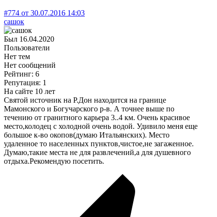
#774
от
30.07.2016
14:03
сашок
Был
16.04.2020
Пользователи
Нет тем
Нет сообщений
Рейтинг: 6
Репутация: 1
На сайте 10 лет
Святой источник на Р.Дон находится на границе
Мамонского и Богучарского р-в. А точнее выше по
течению от гранитного карьера 3..4 км. Очень красивое
место,колодец с холодной очень водой. Удивило меня еще
большое к-во окопов(думаю Итальянских). Место
удаленное то населенных пунктов,чистое,не загаженное.
Думаю,такие места не для развлечений,а для душевного
отдыха.Рекомендую посетить.