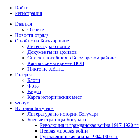
Войти
Регистрация
Главная
О сайте
Новости отряда
О войне на Богучарщине
Литература о войне
Документы из архивов
Списки погибших в Богучарском районе
Карты схемы времён ВОВ
Никто не забыт...
Галерея
Блоги
Фото
Видео
Карта исторических мест
Форум
История Богучара
Литература по истории Богучара
Боевые страницы Богучара
Революция и гражданская война 1917-1920 гг
Первая мировая война
Русско-японская война 1904-1905 гг