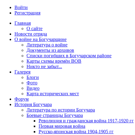
Войти
Регистрация
Главная
О сайте
Новости отряда
О войне на Богучарщине
Литература о войне
Документы из архивов
Списки погибших в Богучарском районе
Карты схемы времён ВОВ
Никто не забыт...
Галерея
Блоги
Фото
Видео
Карта исторических мест
Форум
История Богучара
Литература по истории Богучара
Боевые страницы Богучара
Революция и гражданская война 1917-1920 гг
Первая мировая война
Русско-японская война 1904-1905 гг