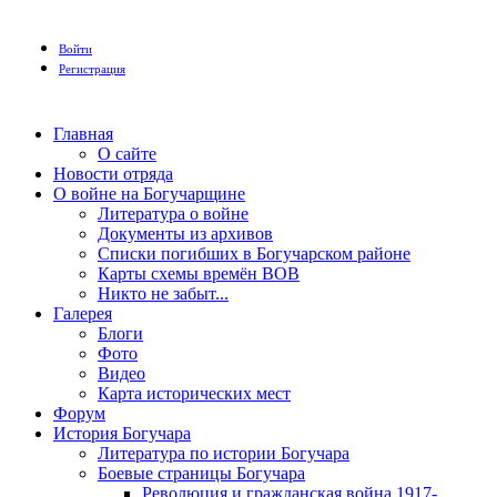
Войти
Регистрация
Главная
О сайте
Новости отряда
О войне на Богучарщине
Литература о войне
Документы из архивов
Списки погибших в Богучарском районе
Карты схемы времён ВОВ
Никто не забыт...
Галерея
Блоги
Фото
Видео
Карта исторических мест
Форум
История Богучара
Литература по истории Богучара
Боевые страницы Богучара
Революция и гражданская война 1917-