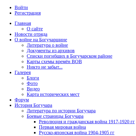
Войти
Регистрация
Главная
О сайте
Новости отряда
О войне на Богучарщине
Литература о войне
Документы из архивов
Списки погибших в Богучарском районе
Карты схемы времён ВОВ
Никто не забыт...
Галерея
Блоги
Фото
Видео
Карта исторических мест
Форум
История Богучара
Литература по истории Богучара
Боевые страницы Богучара
Революция и гражданская война 1917-1920 гг
Первая мировая война
Русско-японская война 1904-1905 гг