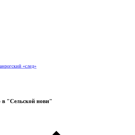
анрогский «след»
 в "Сельской нови"